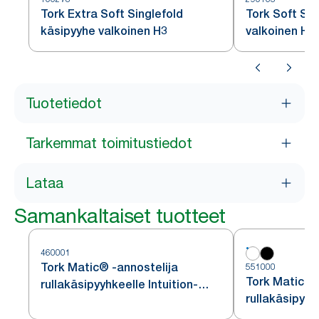
Tork Extra Soft Singlefold
Tork Soft Sin
käsipyyhe valkoinen H3
valkoinen H3
Tuotetiedot
Tarkemmat toimitustiedot
Lataa
Samankaltaiset tuotteet
460001
Tork Matic® -annostelija
551000
Tork Matic® 
rullakäsipyyhkeelle Intuition-
rullakäsipyyh
sensorilla, ruostumatonta
H1
terästä, H1