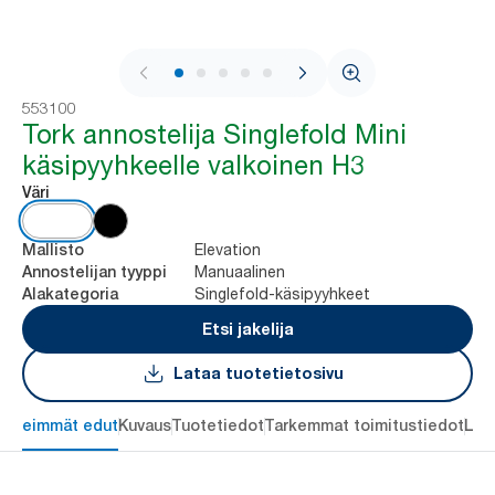
1 / 8
553100
Tork annostelija Singlefold Mini
käsipyyhkeelle valkoinen H3
Väri
Elevation
Mallisto
Manuaalinen
Annostelijan tyyppi
Singlefold-käsipyyhkeet
Alakategoria
Etsi jakelija
Lataa tuotetietosivu
ärkeimmät edut
Kuvaus
Tuotetiedot
Tarkemmat toimitustiedot
Lat