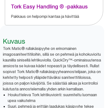
Tork Easy Handling ® -pakkaus
Pakkaus on helpompi kantaa ja hävittää
Kuvaus
Tork Matic® rullakäsipyyhe on erinomainen
imagosaniteettitiloihin, sillä se on pehmeä ja kohokuvioitu
kauniilla sinisellä lehtikuviolla. QuickDry™-ominaisuutensa
ansiosta se kuivaa kädet nopeasti ja täydellisesti. Rullat
sopivat Tork Matic® rullakäsipyyheannostelijaan, joka on
kehitetty helposti ylläpidettäväksi saniteettitiloissa,
joissa on paljon kävijöitä. Se säästää aikaa ja kontrolloi
kulutusta annostelemalla yhden arkin kerrallaan.
Houkutteleva Tork lehtikuviointi: suunniteltu luomaan
upea vaikutelma
Suuri, pehmeä ja erittäin laadukas käsipyyhe tekee