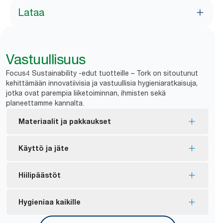
Lataa
Vastuullisuus
Focus4 Sustainability -edut tuotteille – Tork on sitoutunut
kehittämään innovatiivisia ja vastuullisia hygieniaratkaisuja,
jotka ovat parempia liiketoiminnan, ihmisten sekä
planeettamme kannalta.
Materiaalit ja pakkaukset
EU-ympäristömerkillä sertifioidut täyttöpakkaukset
Käyttö ja jäte
– vähäisempi ympäristövaikutus koko tuotteen
elinkaaren ajan.
Yksi kerrallaan -annostelu hillitsee kulutusta ja
Hiilipäästöt
FSC®-sertifioidut täyttöpakkaukset –
vähentää jätemäärää.
valmistetaan vastuullisesti hankitusta kuidusta.
Jätemäärä vähenee 23 %, kun Tork C-taitto
Tork Matic® -tuotteen keskimääräinen cradle-to-
Hygieniaa kaikille
Tork Natural -tuotteet on valmistettu 100-
*
vaihdetaan Tork Maticiin.
grave (kehdosta hautaan) -hiilijalanjälki on 9,6 g
prosenttisesti kierrätetyistä kuiduista. Kuiduista
hiilidioksidiekvivalenttia (CO2e) käyttöä kohden, ja