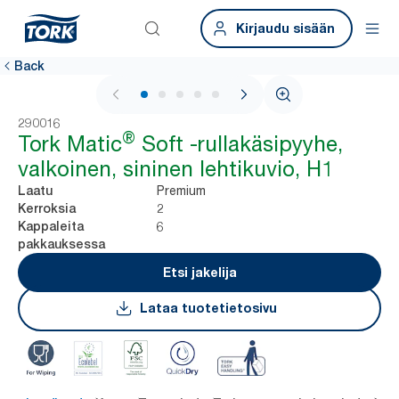
Kirjaudu sisään
Back
1 / 7
290016
®
Tork Matic
Soft -rullakäsipyyhe,
valkoinen, sininen lehtikuvio, H1
Premium
Laatu
2
Kerroksia
6
Kappaleita
pakkauksessa
Etsi jakelija
Lataa tuotetietosivu