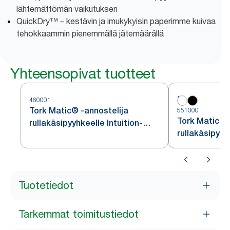
lähtemättömän vaikutuksen
QuickDry™ – kestävin ja imukykyisin paperimme kuivaa
tehokkaammin pienemmällä jätemäärällä
Yhteensopivat tuotteet
460001
Tork Matic® -annostelija
551000
Tork Matic® 
rullakäsipyyhkeelle Intuition-
rullakäsipyyh
sensorilla, ruostumatonta
H1
terästä, H1
Tuotetiedot
Tarkemmat toimitustiedot