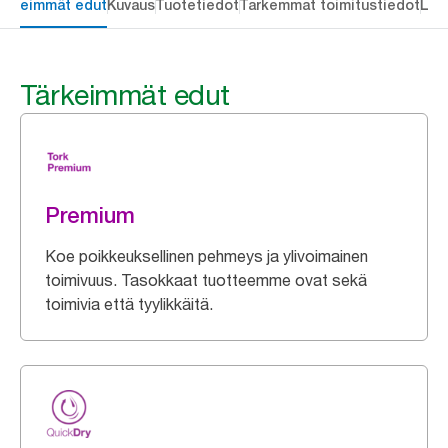
ärkeimmät edut
Kuvaus
Tuotetiedot
Tarkemmat toimitustiedot
Lat
Tärkeimmät edut
Premium
Koe poikkeuksellinen pehmeys ja ylivoimainen
toimivuus. Tasokkaat tuotteemme ovat sekä
toimivia että tyylikkäitä.