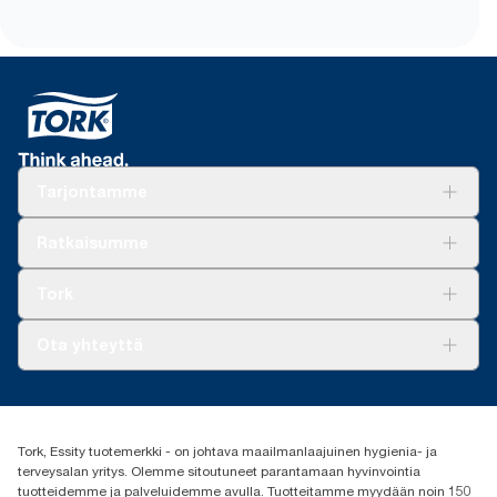
luettelosta
HACCP Internationalin sertifioimat rullat
nopeuttavat tuotannon uudistamista HACCP:n
**
Katso yksittäisten tuotteiden sertifikaatit ja myyntiväittämät
mukaiseksi
luettelosta
Sininen paperi näkyy paremmin ja voidaan jäljittää
elintarvikemateriaaleista. Tämä tehostaa
elintarviketuotannon turvallisuutta.
Ergonominen Tork Easy Handling® -pakkaus
Tarjontamme
helpompaan kantamiseen, avaamiseen ja
hävittämiseen.
Ratkaisuja
Ratkaisumme
Vastuullisuus
Tork Clean Care
Tork Vision Siivous
Tork
AD-a-Glance
Tork PaperCircle
Tietoa meistä
Ota yhteyttä
Menestystarinoita
Media ja uutiset
tork.fi@essity.com
(+358) 9 5068 8222
Etsi jakelija
Tork, Essity tuotemerkki - on johtava maailmanlaajuinen hygienia- ja
Oy Essity Finland Ab
terveysalan yritys. Olemme sitoutuneet parantamaan hyvinvointia
Revontulenkuja 1
tuotteidemme ja palveluidemme avulla. Tuotteitamme myydään noin 150