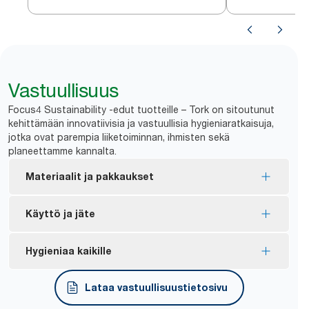
Vastuullisuus
Focus4 Sustainability -edut tuotteille – Tork on sitoutunut
kehittämään innovatiivisia ja vastuullisia hygieniaratkaisuja,
jotka ovat parempia liiketoiminnan, ihmisten sekä
planeettamme kannalta.
Materiaalit ja pakkaukset
Useimmilla tuotteista on FSC®-merkintä –
Käyttö ja jäte
*
valmistettu vastuullisesti hankitusta kuidusta.
Useimmat tuotteista on sertifioitu EU-
Roiskeenkestävä kansi suojaa täyttöpakkausta
Hygieniaa kaikille
ympäristömerkillä – vähäisempi ympäristövaikutus
lialta ja vähentää likaantumisen aiheuttamaa
**
koko tuotteen elinkaaren ajan.
hävikkiä
Sopii lyhytaikaiseen elintarvikekäyttöön kolmannen
Lataa vastuullisuustietosivu
Arkki kerrallaan -annostelu vähentää kulutusta
osapuolen vahvistamana.
*
Katso yksittäisten tuotteiden sertifikaatit ja myyntiväittämät