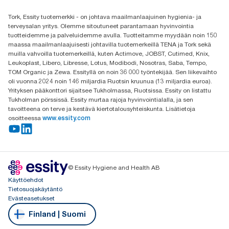
Etsi jakelija
Tork, Essity tuotemerkki - on johtava maailmanlaajuinen hygienia- ja
Oy Essity Finland Ab
terveysalan yritys. Olemme sitoutuneet parantamaan hyvinvointia
Revontulenkuja 1
tuotteidemme ja palveluidemme avulla. Tuotteitamme myydään noin 150
02100 Espoo
maassa maailmanlaajuisesti johtavilla tuotemerkeillä TENA ja Tork sekä
muilla vahvoilla tuotemerkeillä, kuten Actimove, JOBST, Cutimed, Knix,
Leukoplast, Libero, Libresse, Lotus, Modibodi, Nosotras, Saba, Tempo,
TOM Organic ja Zewa. Essityllä on noin 36 000 työntekijää. Sen liikevaihto
oli vuonna 2024 noin 146 miljardia Ruotsin kruunua (13 miljardia euroa).
Yrityksen pääkonttori sijaitsee Tukholmassa, Ruotsissa. Essity on listattu
Tukholman pörssissä. Essity murtaa rajoja hyvinvointialalla, ja sen
tavoitteena on terve ja kestävä kiertotalousyhteiskunta. Lisätietoja
osoitteessa
www.essity.com
© Essity Hygiene and Health AB
Käyttöehdot
Tietosuojakäytäntö
Evästeasetukset
Finland | Suomi