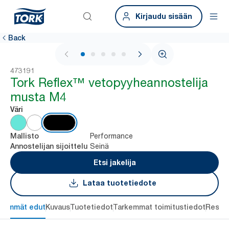
Kirjaudu sisään
Back
1 / 7
473191
Tork Reflex™ vetopyyheannostelija
musta M4
Väri
Performance
Mallisto
Seinä
Annostelijan sijoittelu
Etsi jakelija
Lataa tuotetiedote
keimmät edut
Kuvaus
Tuotetiedot
Tarkemmat toimitustiedot
Resou