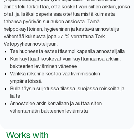
annostelu tarkoittaa, että kosket vain siihen arkkiin, jonka
otat, ja lisäksi paperia saa otettua mistä kulmasta
tahansa pyörivän suuaukon ansiosta. Tämä
helppokäyttöinen, hygieeninen ja kestävä annostelija
vähentää kulutusta jopa 37 % verrattuna Tork
Vetopyyheannostelijaan.
Tee huoneesta esteettisempi kapealla annostelijalla
Kun käyttäjät koskevat vain käyttämäänsä arkkiin,
bakteerien leviäminen vähenee
Vankka rakenne kestää vaativimmissakin
ympäristöissä
Rulla täysin suljetussa tilassa, suojassa roiskeilta ja
lialta
Annostelee arkin kerrallaan ja auttaa siten
vähentämään bakteerien leviämistä
Works with