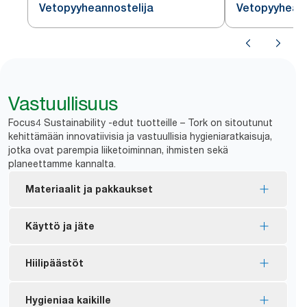
Vetopyyheannostelija
Vetopyyheann
Vastuullisuus
Focus4 Sustainability -edut tuotteille – Tork on sitoutunut
kehittämään innovatiivisia ja vastuullisia hygieniaratkaisuja,
jotka ovat parempia liiketoiminnan, ihmisten sekä
planeettamme kannalta.
Materiaalit ja pakkaukset
FSC®-merkintä – valmistettu vastuullisesti
Käyttö ja jäte
hankitusta kuidusta.
Useimmat tuotteista on sertifioitu EU-
Arkki kerrallaan -annostelu hillitsee kulutusta, ja
Hiilipäästöt
ympäristömerkillä – vähäisempi ympäristövaikutus
*
paperia säästyy jopa 37 %.
*
koko tuotteen elinkaaren ajan.
Hiilineutraaliksi sertifioidut annostelijat –
Hygieniaa kaikille
*
Neljän viikon aikana suoritetun sisäisen tutkimuksen tilastot.