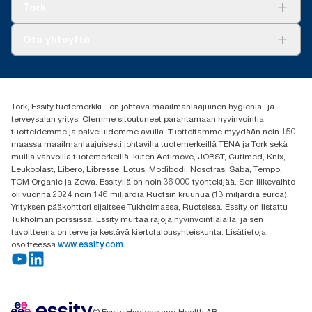
Tork Vision Siivous
Tork
AD-a-Glance
Tork PaperCircle
Tietoa meistä
Ota yhteyttä
Menestystarinoita
Media ja uutiset
tork.fi@essity.com
(+358) 9 5068 8222
Etsi jakelija
Tork, Essity tuotemerkki - on johtava maailmanlaajuinen hygienia- ja
Oy Essity Finland Ab
terveysalan yritys. Olemme sitoutuneet parantamaan hyvinvointia
Revontulenkuja 1
tuotteidemme ja palveluidemme avulla. Tuotteitamme myydään noin 150
02100 Espoo
maassa maailmanlaajuisesti johtavilla tuotemerkeillä TENA ja Tork sekä
muilla vahvoilla tuotemerkeillä, kuten Actimove, JOBST, Cutimed, Knix,
Leukoplast, Libero, Libresse, Lotus, Modibodi, Nosotras, Saba, Tempo,
TOM Organic ja Zewa. Essityllä on noin 36 000 työntekijää. Sen liikevaihto
oli vuonna 2024 noin 146 miljardia Ruotsin kruunua (13 miljardia euroa).
Yrityksen pääkonttori sijaitsee Tukholmassa, Ruotsissa. Essity on listattu
Tukholman pörssissä. Essity murtaa rajoja hyvinvointialalla, ja sen
tavoitteena on terve ja kestävä kiertotalousyhteiskunta. Lisätietoja
osoitteessa
www.essity.com
© Essity Hygiene and Health AB