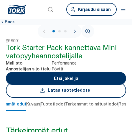
Kirjaudu sisään
Back
1 / 3
658001
Tork Starter Pack kannettava Mini
vetopyyheannostelijalle
Performance
Mallisto
Pöytä
Annostelijan sijoittelu
Etsi jakelija
Lataa tuotetiedote
keimmät edut
Kuvaus
Tuotetiedot
Tarkemmat toimitustiedot
Resou
Tärkeimmät edut