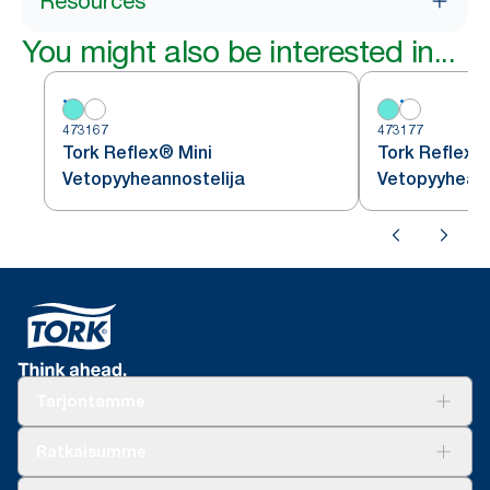
Resources
You might also be interested in...
473167
473177
Tork Reflex® Mini
Tork Reflex®
Vetopyyheannostelija
Vetopyyheann
Tarjontamme
Ratkaisuja
Ratkaisumme
Vastuullisuus
Tork Clean Care