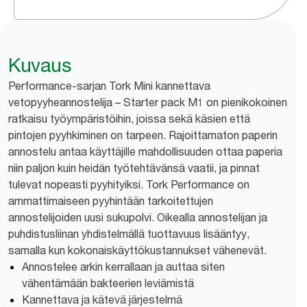
Kuvaus
Performance-sarjan Tork Mini kannettava
vetopyyheannostelija – Starter pack M1 on pienikokoinen
ratkaisu työympäristöihin, joissa sekä käsien että
pintojen pyyhkiminen on tarpeen. Rajoittamaton paperin
annostelu antaa käyttäjille mahdollisuuden ottaa paperia
niin paljon kuin heidän työtehtävänsä vaatii, ja pinnat
tulevat nopeasti pyyhityiksi. Tork Performance on
ammattimaiseen pyyhintään tarkoitettujen
annostelijoiden uusi sukupolvi. Oikealla annostelijan ja
puhdistusliinan yhdistelmällä tuottavuus lisääntyy,
samalla kun kokonaiskäyttökustannukset vähenevät.
Annostelee arkin kerrallaan ja auttaa siten
vähentämään bakteerien leviämistä
Kannettava ja kätevä järjestelmä