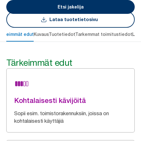
Etsi jakelija
Lataa tuotetietosivu
ärkeimmät edut
Kuvaus
Tuotetiedot
Tarkemmat toimitustiedot
Lat
Tärkeimmät edut
Kohtalaisesti kävijöitä
Sopii esim. toimistorakennuksiin, joissa on
kohtalaisesti käyttäjiä