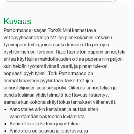
Kuvaus
Performance-sarjan Tork® Mini kannettava
vetopyyheannostelija M1 on pienikokoinen ratkaisu
työympäristöihin, joissa sekä käsien että pintojen
pyyhkiminen on tarpeen. Rajoittamaton paperin annostelu
antaa käyttäjille mahdollisuuden ottaa paperia niin paljon
kuin heidän työtehtävänsä vaatii, ja pinnat tulevat
nopeasti pyyhityiksi. Tork Performance on
ammattimaiseen pyyhintään tarkoitettujen
annostelijoiden uusi sukupolvi. Oikealla annostelijan ja
puhdistusliinan yhdistelmällä tuottavuus lisääntyy,
samalla kun kokonaiskäyttökustannukset vähenevät.
Annostelee arkin kerrallaan ja auttaa siten
vähentämään bakteerien leviämistä
Kannettava ja kätevä järjestelmä
Annostelu on sujuvaa ja joustavaa, ja