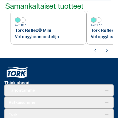
Samankaltaiset tuotteet
473167
473177
Tork Reflex® Mini
Tork Reflex®
Vetopyyheannostelija
Vetopyyheann
Tarjontamme
Ratkaisuja
Ratkaisumme
Vastuullisuus
Tork Clean Care
Tork Vision Siivous
Tork