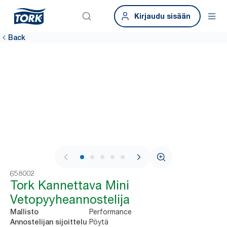
Kirjaudu sisään
Back
1 / 6
658002
Tork Kannettava Mini
Vetopyyheannostelija
Performance
Mallisto
Pöytä
Annostelijan sijoittelu