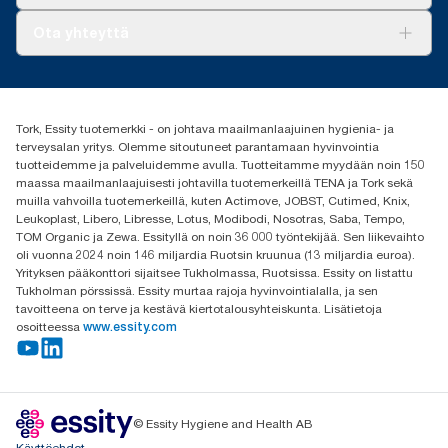
AD-a-Glance
Tork PaperCircle
Tietoa meistä
Ota yhteyttä
Menestystarinoita
Media ja uutiset
tork.fi@essity.com
(+358) 9 5068 8222
Etsi jakelija
Tork, Essity tuotemerkki - on johtava maailmanlaajuinen hygienia- ja
Oy Essity Finland Ab
terveysalan yritys. Olemme sitoutuneet parantamaan hyvinvointia
Revontulenkuja 1
tuotteidemme ja palveluidemme avulla. Tuotteitamme myydään noin 150
02100 Espoo
maassa maailmanlaajuisesti johtavilla tuotemerkeillä TENA ja Tork sekä
muilla vahvoilla tuotemerkeillä, kuten Actimove, JOBST, Cutimed, Knix,
Leukoplast, Libero, Libresse, Lotus, Modibodi, Nosotras, Saba, Tempo,
TOM Organic ja Zewa. Essityllä on noin 36 000 työntekijää. Sen liikevaihto
oli vuonna 2024 noin 146 miljardia Ruotsin kruunua (13 miljardia euroa).
Yrityksen pääkonttori sijaitsee Tukholmassa, Ruotsissa. Essity on listattu
Tukholman pörssissä. Essity murtaa rajoja hyvinvointialalla, ja sen
tavoitteena on terve ja kestävä kiertotalousyhteiskunta. Lisätietoja
osoitteessa
www.essity.com
© Essity Hygiene and Health AB
Käyttöehdot