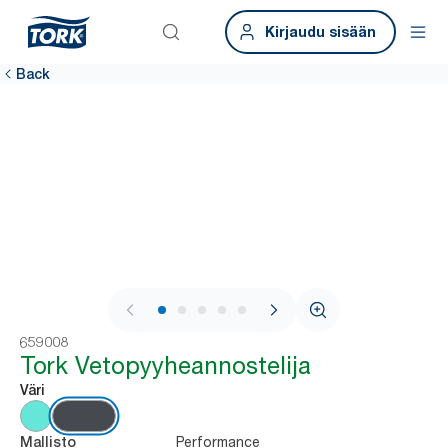
Kirjaudu sisään
Back
1 / 8
659008
Tork Vetopyyheannostelija
Väri
Performance
Mallisto