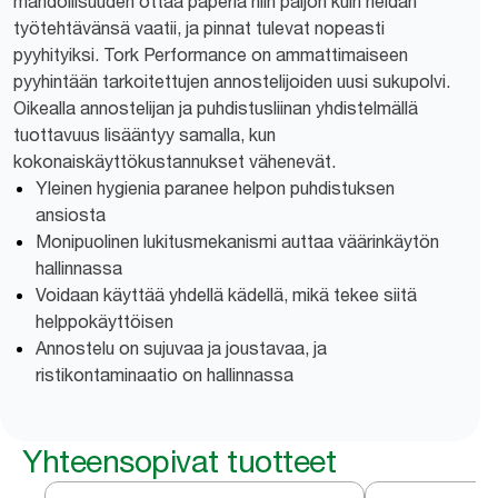
mahdollisuuden ottaa paperia niin paljon kuin heidän
työtehtävänsä vaatii, ja pinnat tulevat nopeasti
pyyhityiksi. Tork Performance on ammattimaiseen
pyyhintään tarkoitettujen annostelijoiden uusi sukupolvi.
Oikealla annostelijan ja puhdistusliinan yhdistelmällä
tuottavuus lisääntyy samalla, kun
kokonaiskäyttökustannukset vähenevät.
Yleinen hygienia paranee helpon puhdistuksen
ansiosta
Monipuolinen lukitusmekanismi auttaa väärinkäytön
hallinnassa
Voidaan käyttää yhdellä kädellä, mikä tekee siitä
helppokäyttöisen
Annostelu on sujuvaa ja joustavaa, ja
ristikontaminaatio on hallinnassa
Yhteensopivat tuotteet