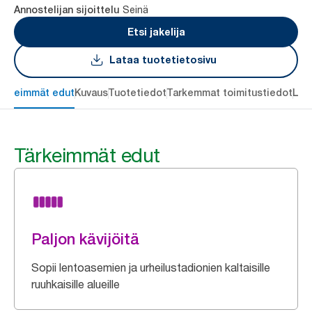
Seinä
Annostelijan sijoittelu
Etsi jakelija
Lataa tuotetietosivu
ärkeimmät edut
Kuvaus
Tuotetiedot
Tarkemmat toimitustiedot
Lat
Tärkeimmät edut
Paljon kävijöitä
Sopii lentoasemien ja urheilustadionien kaltaisille
ruuhkaisille alueille