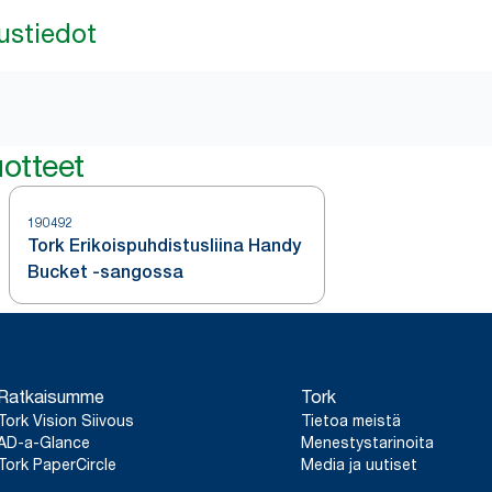
ustiedot
otteet
190492
Tork Erikoispuhdistusliina Handy
Bucket -sangossa
Ratkaisumme
Tork
Tork Vision Siivous
Tietoa meistä
AD-a-Glance
Menestystarinoita
Tork PaperCircle
Media ja uutiset