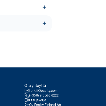
Ota yhteyttä
tork.fi@essity.com
(+358) 9 5068 8222
Etsi jakelija
Oy Essity Finland Ab