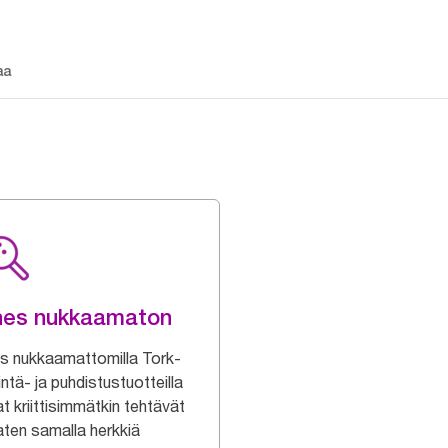
aa
hes nukkaamaton
s nukkaamattomilla Tork-
ntä- ja puhdistustuotteilla
t kriittisimmätkin tehtävät
aten samalla herkkiä