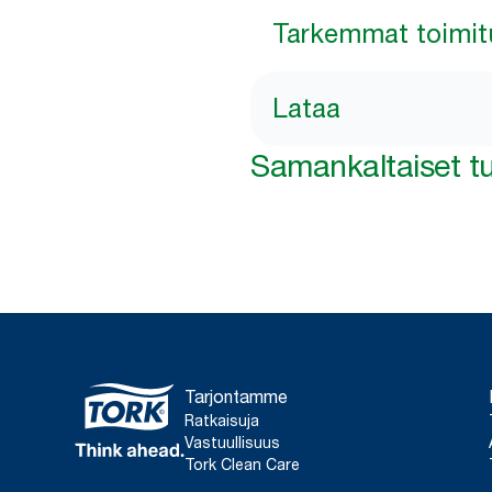
Tarkemmat toimit
Lataa
Samankaltaiset tu
Tarjontamme
Ratkaisuja
Vastuullisuus
Tork Clean Care