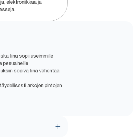
ja, elektroniikkaa ja
esseja.
ka liina sopii useimmille
 ja pesuaineille
uksiin sopiva liina vähentää
täydellisesti arkojen pintojen