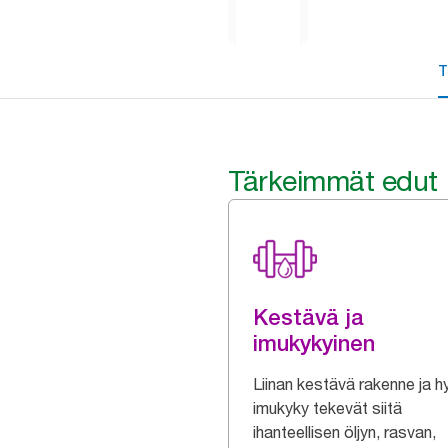
T
Tärkeimmät edut
Kestävä ja
imukykyinen
Liinan kestävä rakenne ja h
imukyky tekevät siitä
ihanteellisen öljyn, rasvan,