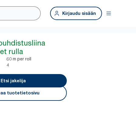
Kirjaudu sisään
puhdistusliina
t rulla
60 m per roll
4
Etsi jakelija
aa tuotetietosivu