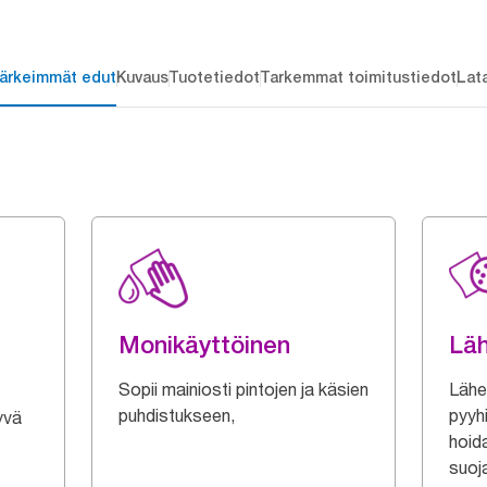
ärkeimmät edut
Kuvaus
Tuotetiedot
Tarkemmat toimitustiedot
Lat
Monikäyttöinen
Lä
Sopii mainiosti pintojen ja käsien
Lähe
puhdistukseen,
pyyhi
yvä
hoida
suoj