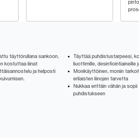
pinto
pros
kattu täyttörullana sankoon,
Täyttää puhdistustarpeesi, kos
n kostuttaa liinat
liuottimille, desinfiointiaineille
ittäisannostelu ja helposti
Monikäyttöinen, moniin tarkoit
 kuivumisen.
erilaisten liinojen tarvetta
Nukkaa erittäin vähän ja sopii 
puhdistukseen