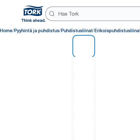
/
/
/
Home
Pyyhintä ja puhdistus
Puhdistusliinat
Erikoispuhdistusliina
1 of 6