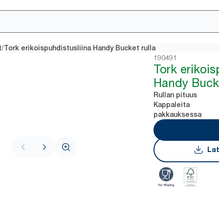
/
t
Tork erikoispuhdistusliina Handy Bucket rulla
190491
Tork erikois
Handy Bucke
Rullan pituus
Kappaleita
pakkauksessa
Lat