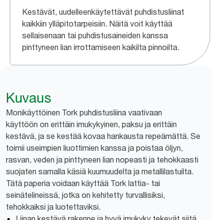
Kestävät, uudelleenkäytettävät puhdistusliinat
kaikkiin ylläpitotarpeisiin. Näitä voit käyttää
sellaisenaan tai puhdistusaineiden kanssa
pinttyneen lian irrottamiseen kaikilta pinnoilta.
Kuvaus
Monikäyttöinen Tork puhdistusliina vaativaan
käyttöön on erittäin imukykyinen, paksu ja erittäin
kestävä, ja se kestää kovaa hankausta repeämättä. Se
toimii useimpien liuottimien kanssa ja poistaa öljyn,
rasvan, veden ja pinttyneen lian nopeasti ja tehokkaasti
suojaten samalla käsiä kuumuudelta ja metallilastuilta.
Tätä paperia voidaan käyttää Tork lattia- tai
seinätelineissä, jotka on kehitetty turvallisiksi,
tehokkaiksi ja luotettaviksi.
Liinan kestävä rakenne ja hyvä imukyky tekevät siitä