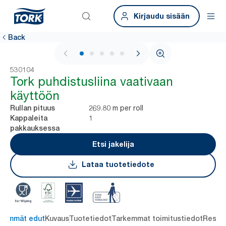
Kirjaudu sisään
Back
1 / 6
530104
Tork puhdistusliina vaativaan
käyttöön
269.80 m per roll
Rullan pituus
1
Kappaleita
pakkauksessa
Etsi jakelija
Lataa tuotetiedote
keimmät edut
Kuvaus
Tuotetiedot
Tarkemmat toimitustiedot
Resou