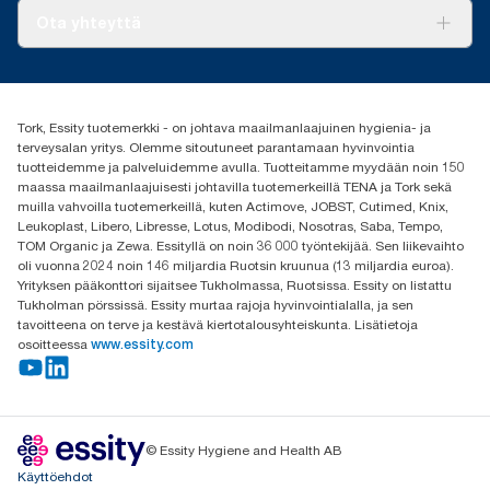
käytettäväksi hiilipäästöraportoinnissa yksittäisten tuotteiden tai
*
Tork PaperCircle
Panel test conducted by Swerea Research Institute, Sweden,
Tietoa meistä
Ota yhteyttä
kulutuksen osalta.
2014. Rental cloths, cotton rags and mixed rags were
Menestystarinoita
compared to Tork Heavy-Duty Cleaning Cloths
Media ja uutiset
tork.fi@essity.com
(+358) 9 5068 8222
Etsi jakelija
Tork, Essity tuotemerkki - on johtava maailmanlaajuinen hygienia- ja
Oy Essity Finland Ab
terveysalan yritys. Olemme sitoutuneet parantamaan hyvinvointia
Revontulenkuja 1
tuotteidemme ja palveluidemme avulla. Tuotteitamme myydään noin 150
02100 Espoo
maassa maailmanlaajuisesti johtavilla tuotemerkeillä TENA ja Tork sekä
muilla vahvoilla tuotemerkeillä, kuten Actimove, JOBST, Cutimed, Knix,
Leukoplast, Libero, Libresse, Lotus, Modibodi, Nosotras, Saba, Tempo,
TOM Organic ja Zewa. Essityllä on noin 36 000 työntekijää. Sen liikevaihto
oli vuonna 2024 noin 146 miljardia Ruotsin kruunua (13 miljardia euroa).
Yrityksen pääkonttori sijaitsee Tukholmassa, Ruotsissa. Essity on listattu
Tukholman pörssissä. Essity murtaa rajoja hyvinvointialalla, ja sen
tavoitteena on terve ja kestävä kiertotalousyhteiskunta. Lisätietoja
osoitteessa
www.essity.com
© Essity Hygiene and Health AB
Käyttöehdot