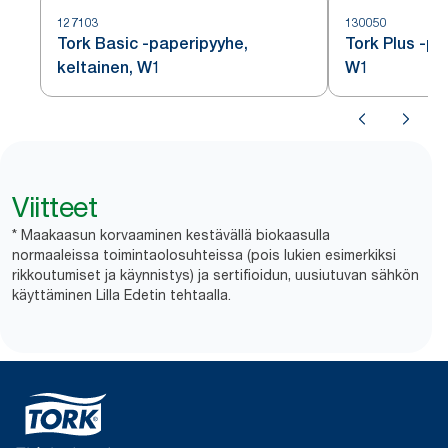
127103
130050
Tork Basic -paperipyyhe,
Tork Plus -pa
keltainen, W1
W1
Viitteet
* Maakaasun korvaaminen kestävällä biokaasulla
normaaleissa toimintaolosuhteissa (pois lukien esimerkiksi
rikkoutumiset ja käynnistys) ja sertifioidun, uusiutuvan sähkön
käyttäminen Lilla Edetin tehtaalla.