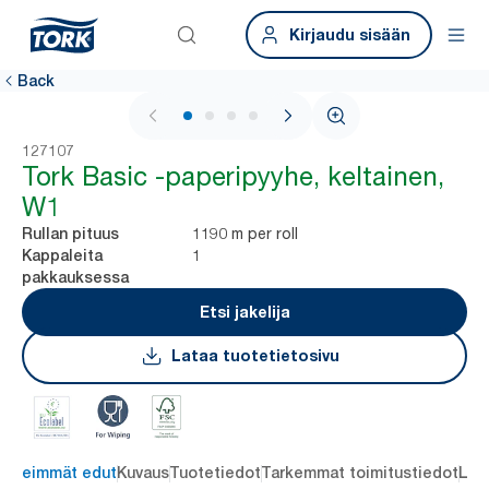
Kirjaudu sisään
Back
1 / 4
127107
Tork Basic -paperipyyhe, keltainen,
W1
1190 m per roll
Rullan pituus
1
Kappaleita
pakkauksessa
Etsi jakelija
Lataa tuotetietosivu
ärkeimmät edut
Kuvaus
Tuotetiedot
Tarkemmat toimitustiedot
Lat