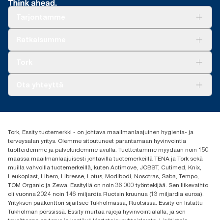
Tarjontamme
Ratkaisuja
Ratkaisumme
Vastuullisuus
Tork Clean Care
Tork Vision Siivous
Tork
AD-a-Glance
Tork PaperCircle
Tietoa meistä
Ota yhteyttä
Menestystarinoita
Media ja uutiset
tork.fi@essity.com
(+358) 9 5068 8222
Etsi jakelija
Tork, Essity tuotemerkki - on johtava maailmanlaajuinen hygienia- ja
Oy Essity Finland Ab
terveysalan yritys. Olemme sitoutuneet parantamaan hyvinvointia
Revontulenkuja 1
tuotteidemme ja palveluidemme avulla. Tuotteitamme myydään noin 150
02100 Espoo
maassa maailmanlaajuisesti johtavilla tuotemerkeillä TENA ja Tork sekä
muilla vahvoilla tuotemerkeillä, kuten Actimove, JOBST, Cutimed, Knix,
Leukoplast, Libero, Libresse, Lotus, Modibodi, Nosotras, Saba, Tempo,
TOM Organic ja Zewa. Essityllä on noin 36 000 työntekijää. Sen liikevaihto
oli vuonna 2024 noin 146 miljardia Ruotsin kruunua (13 miljardia euroa).
Yrityksen pääkonttori sijaitsee Tukholmassa, Ruotsissa. Essity on listattu
Tukholman pörssissä. Essity murtaa rajoja hyvinvointialalla, ja sen