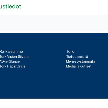
ustiedot
Ratkaisumme
Tork
Tork Vision Siivous
Tietoa meistä
AD-a-Glance
Menestystarinoita
Tork PaperCircle
Media ja uutiset