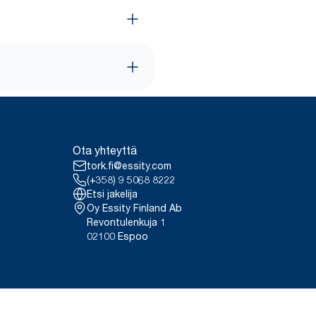
Ota yhteyttä
tork.fi@essity.com
(+358) 9 5068 8222
Etsi jakelija
Oy Essity Finland Ab
Revontulenkuja 1
02100 Espoo