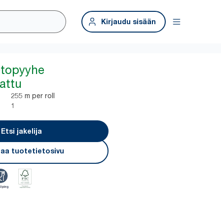
Kirjaudu sisään
etopyyhe
attu
255 m per roll
1
Etsi jakelija
aa tuotetietosivu