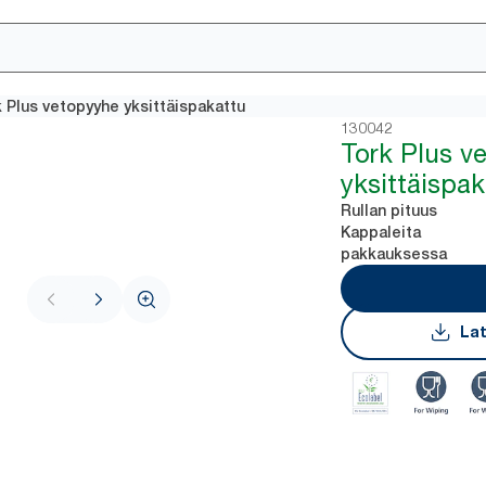
 Plus vetopyyhe yksittäispakattu
130042
Tork Plus v
yksittäispak
Rullan pituus
Kappaleita
pakkauksessa
Lat