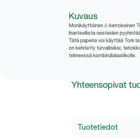
Kuvaus
Monikäyttöinen 2-kerroksinen T
ihanteellista nesteiden pyyhintä
Tätä paperia voi käyttää Tork lat
on kehitetty turvallisiksi, tehokka
telineessä kombirullalaatikolle.
Yhteensopivat tuo
Tuotetiedot