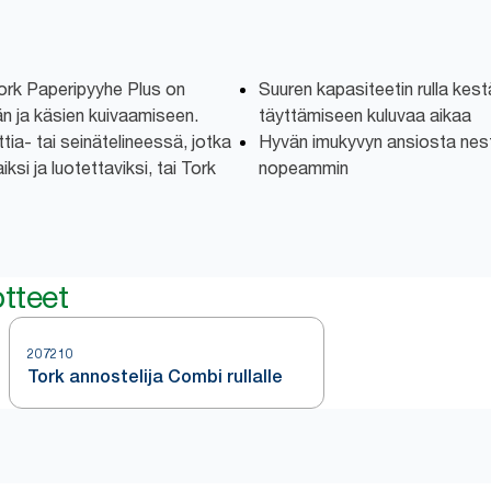
ork Paperipyyhe Plus on
Suuren kapasiteetin rulla kes
än ja käsien kuivaamiseen.
täyttämiseen kuluvaa aikaa
tia- tai seinätelineessä, jotka
Hyvän imukyvyn ansiosta nest
iksi ja luotettaviksi, tai Tork
nopeammin
tteet
207210
Tork annostelija Combi rullalle