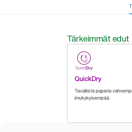
T
Tärkeimmät edut
QuickDry
Tavallista paperia vahvemp
imukykyisempää.