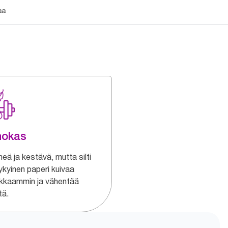
aa
hokas
eä ja kestävä, mutta silti
ykyinen paperi kuivaa
kkaammin ja vähentää
tä.