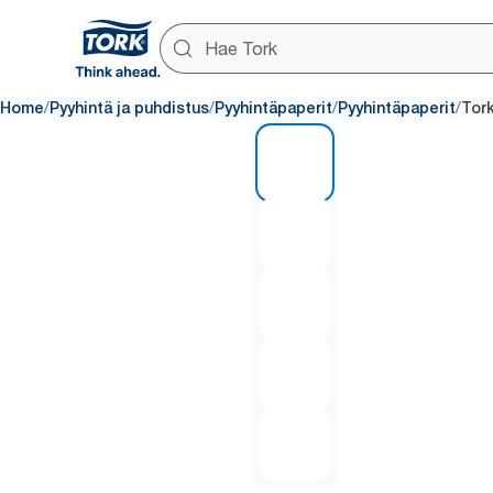
/
/
/
/
Home
Pyyhintä ja puhdistus
Pyyhintäpaperit
Pyyhintäpaperit
Tork
1 of 5