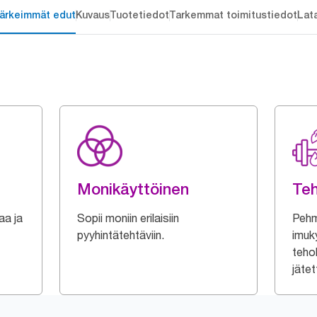
ärkeimmät edut
Kuvaus
Tuotetiedot
Tarkemmat toimitustiedot
Lat
Monikäyttöinen
Te
aa ja
Sopii moniin erilaisiin
Pehm
pyyhintätehtäviin.
imuk
teho
jätet