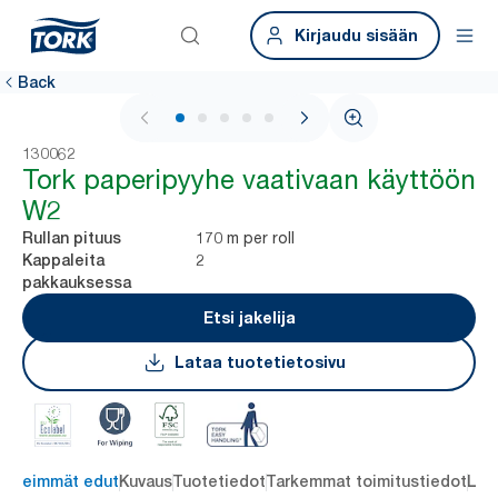
Kirjaudu sisään
Back
1 / 5
130062
Tork paperipyyhe vaativaan käyttöön
W2
170 m per roll
Rullan pituus
2
Kappaleita
pakkauksessa
Etsi jakelija
Lataa tuotetietosivu
ärkeimmät edut
Kuvaus
Tuotetiedot
Tarkemmat toimitustiedot
Lat