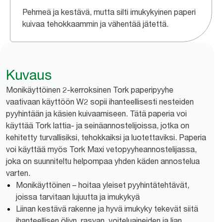
Pehmeä ja kestävä, mutta silti imukykyinen paperi
kuivaa tehokkaammin ja vähentää jätettä.
Kuvaus
Monikäyttöinen 2-kerroksinen Tork paperipyyhe
vaativaan käyttöön W2 sopii ihanteellisesti nesteiden
pyyhintään ja käsien kuivaamiseen. Tätä paperia voi
käyttää Tork lattia- ja seinäannostelijoissa, jotka on
kehitetty turvallisiksi, tehokkaiksi ja luotettaviksi. Paperia
voi käyttää myös Tork Maxi vetopyyheannostelijassa,
joka on suunniteltu helpompaa yhden käden annostelua
varten.
Monikäyttöinen – hoitaa yleiset pyyhintätehtävät,
joissa tarvitaan lujuutta ja imukykyä
Liinan kestävä rakenne ja hyvä imukyky tekevät siitä
ihanteellisen öljyn, rasvan, voiteluaineiden ja lian