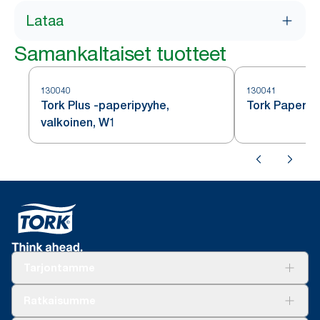
Lataa
Samankaltaiset tuotteet
130040
130041
Tork Plus -paperipyyhe,
Tork Paperip
valkoinen, W1
Tarjontamme
Ratkaisuja
Ratkaisumme
Vastuullisuus