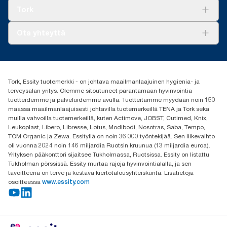
Tork Clean Care
Tork Vision Siivous
Tork
AD-a-Glance
Tork PaperCircle
Tietoa meistä
Ota yhteyttä
Menestystarinoita
Media ja uutiset
tork.fi@essity.com
(+358) 9 5068 8222
Etsi jakelija
Tork, Essity tuotemerkki - on johtava maailmanlaajuinen hygienia- ja
Oy Essity Finland Ab
terveysalan yritys. Olemme sitoutuneet parantamaan hyvinvointia
Revontulenkuja 1
tuotteidemme ja palveluidemme avulla. Tuotteitamme myydään noin 150
02100 Espoo
maassa maailmanlaajuisesti johtavilla tuotemerkeillä TENA ja Tork sekä
muilla vahvoilla tuotemerkeillä, kuten Actimove, JOBST, Cutimed, Knix,
Leukoplast, Libero, Libresse, Lotus, Modibodi, Nosotras, Saba, Tempo,
TOM Organic ja Zewa. Essityllä on noin 36 000 työntekijää. Sen liikevaihto
oli vuonna 2024 noin 146 miljardia Ruotsin kruunua (13 miljardia euroa).
Yrityksen pääkonttori sijaitsee Tukholmassa, Ruotsissa. Essity on listattu
Tukholman pörssissä. Essity murtaa rajoja hyvinvointialalla, ja sen
tavoitteena on terve ja kestävä kiertotalousyhteiskunta. Lisätietoja
osoitteessa
www.essity.com