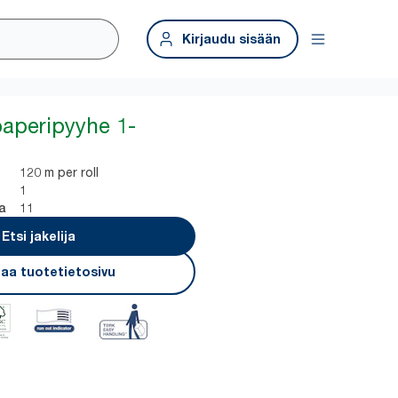
Kirjaudu sisään
paperipyyhe 1-
120 m per roll
1
11
a
Etsi jakelija
aa tuotetietosivu