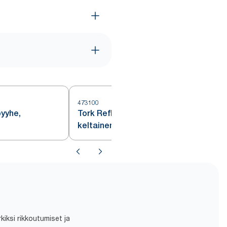
473100
4
pyyhe,
Tork Reflex™ Basic -vetopyyhe,
keltainen, M4
iksi rikkoutumiset ja