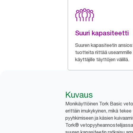
Suuri kapasiteetti
Suuren kapasiteetin ansios
tuotteita riittää useammille
käyttäjille täyttöjen välillä.
Kuvaus
Monikäyttöinen Tork Basic vet
erittäin imukykyinen, mikä tekee s
pyyhkimiseen ja käsien kuivaami
Tork® vetopyyheannostelijassa
suuren kapasiteetin ratkaisu am