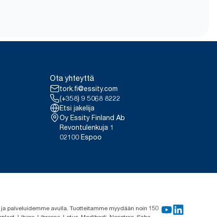
Ota yhteyttä
tork.fi@essity.com
(+358) 9 5068 8222
Etsi jakelija
Oy Essity Finland Ab
Revontulenkuja 1
02100 Espoo
me ja palveluidemme avulla. Tuotteitamme myydään noin 150
plast, Libero, Libresse, Lotus, Modibodi, Nosotras, Saba,