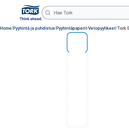
/
/
/
/
Home
Pyyhintä ja puhdistus
Pyyhintäpaperit
Vetopyyhkeet
Tork 
1 of 5