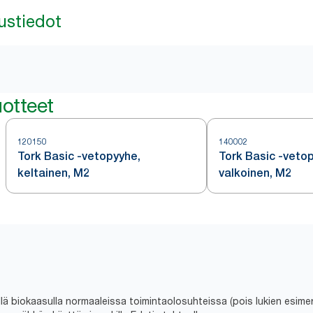
ustiedot
otteet
120150
140002
Tork Basic -vetopyyhe,
Tork Basic -veto
keltainen, M2
valkoinen, M2
 biokaasulla normaaleissa toimintaolosuhteissa (pois lukien esimerk