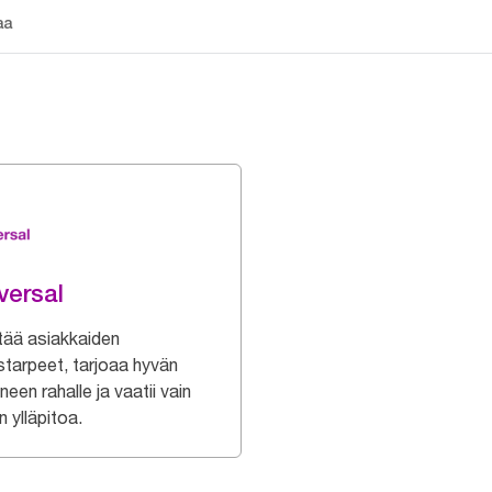
aa
versal
tää asiakkaiden
starpeet, tarjoaa hyvän
neen rahalle ja vaatii vain
 ylläpitoa.