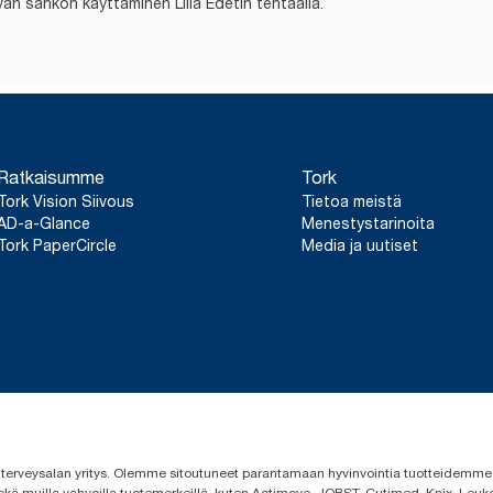
uvan sähkön käyttäminen Lilla Edetin tehtaalla.
Ratkaisumme
Tork
Tork Vision Siivous
Tietoa meistä
AD-a-Glance
Menestystarinoita
Tork PaperCircle
Media ja uutiset
 ja terveysalan yritys. Olemme sitoutuneet parantamaan hyvinvointia tuotteidem
ekä muilla vahvoilla tuotemerkeillä, kuten Actimove, JOBST, Cutimed, Knix, Leuko