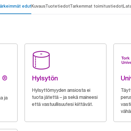
ärkeimmät edut
Kuvaus
Tuotetiedot
Tarkemmat toimitustiedot
Lat
g ®
Hylsytön
Uni
Hylsyttömyyden ansiosta ei
Täyt
tuota jätettä – ja sekä maineesi
peru
a ja
että vastuullisuutesi kiittävät.
vasti
vähän