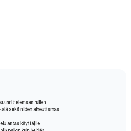
suunnittelemaan rullien
ksiä sekä niiden aiheuttamaa
lu antaa käyttäjille
iin paljon kuin heidän