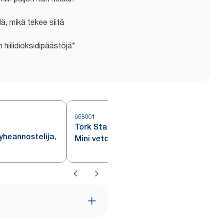
ä, mikä tekee siitä
hiilidioksidipäästöjä*
658001
6
Tork Starter Pack kannettava
yheannostelija,
Mini vetopyyheannostelijalle