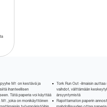
ta
opyyhe M1 on kestävä ja
Tork Run Out -ilmaisin auttaa 
iitä ihanteellisen
vaihdot, välttämään keskeyty
seen. Tätä paperia voi käyttää
ärsyyntymistä
 M1, joka on monikäyttöinen
Rajoittamaton paperin annoste
mattimaisiin työympäristöihin,
mahdollisuuden ottaa paperia n