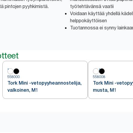
tä pintojen pyyhkimistä.
työtehtävänsä vaatii
Voidaan käyttää yhdellä kädell
helppokäyttöisen
Tuotannossa ei synny lainkaan 
tteet
558000
558008
Tork Mini -vetopyyheannostelija,
Tork Mini -vetopy
valkoinen, M1
musta, M1