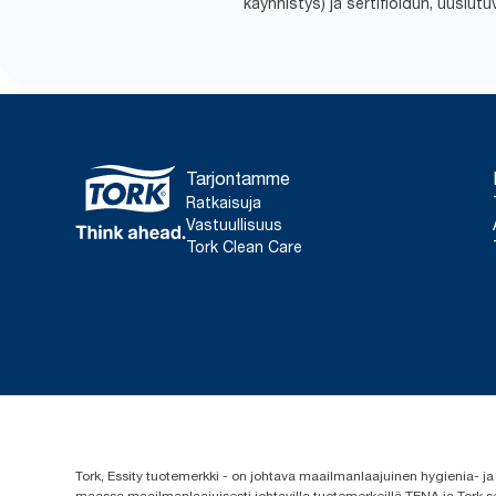
käynnistys) ja sertifioidun, uusiut
Tarjontamme
Ratkaisuja
Vastuullisuus
Tork Clean Care
Tork, Essity tuotemerkki - on johtava maailmanlaajuinen hygienia-
maassa maailmanlaajuisesti johtavilla tuotemerkeillä TENA ja Tork s