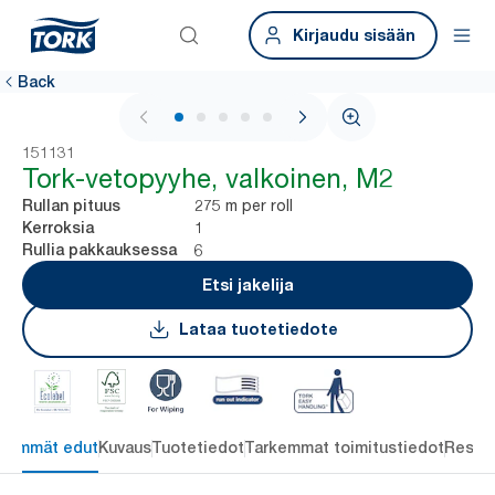
Kirjaudu sisään
Back
1 / 5
151131
Tork-vetopyyhe, valkoinen, M2
275 m per roll
Rullan pituus
1
Kerroksia
6
Rullia pakkauksessa
Etsi jakelija
Lataa tuotetiedote
keimmät edut
Kuvaus
Tuotetiedot
Tarkemmat toimitustiedot
Resou