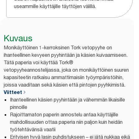
useammille käyttäjille täyttöjen välillä.
Kuvaus
Monikäyttöinen 1-kerroksinen Tork vetopyyhe on
ihanteellinen kevyeen pyyhintään ja käsien kuivaamiseen.
Tätä paperia voi käyttää Tork®
vetopyyheannostelijassa, joka on monikäyttöinen suuren
kapasiteetin ratkaisu ammattimaisiin työympäristöihin,
joissa vaaditaan sekä käsien että pintojen pyyhkimistä.
Viitteet
Ihanteellinen käsien pyyhintään ja vähemmän likaisille
pinnoille
Rajoittamaton paperin annostelu antaa käyttäjille
mahdollisuuden ottaa paperia niin paljon kuin heidän
työtehtävänsä vaatii
Erityisen hyvä lasin puhdistukseen – ei jätä nukkaa eikä