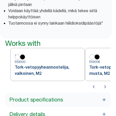
jälkiä pintaan
Voidaan käyttää yhdellä kädellä, mikä tekee siitä
helppokäyttöisen
Tuotannossa ei synny lainkaan hiilidioksidipäästöjä*
Works with
559000
559008
Tork-vetopyyheannostelija,
Tork-vetopyy
valkoinen, M2
musta, M2
Product specifications
Delivery details