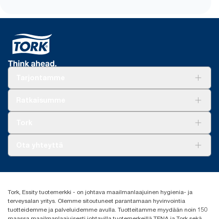
Tarjontamme
Ratkaisuja
Ratkaisumme
Vastuullisuus
Tork Clean Care
Tork Vision Siivous
Tork
AD-a-Glance
Tork PaperCircle
Tietoa meistä
Ota yhteyttä
Menestystarinoita
Media ja uutiset
tork.fi@essity.com
(+358) 9 5068 8222
Etsi jakelija
Tork, Essity tuotemerkki - on johtava maailmanlaajuinen hygienia- ja
Oy Essity Finland Ab
terveysalan yritys. Olemme sitoutuneet parantamaan hyvinvointia
Revontulenkuja 1
tuotteidemme ja palveluidemme avulla. Tuotteitamme myydään noin 150
02100 Espoo
maassa maailmanlaajuisesti johtavilla tuotemerkeillä TENA ja Tork sekä