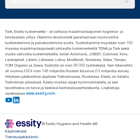
Ota yhteyttä
Menestystarinoita
Media ja uutiset
tork.fi@essity.com
(+358) 9 5068 8222
Etsi jakelija
Tork, Essity tuotemerkki - on johtava maailmanlaajuinen hygienia- ja
Oy Essity Finland Ab
terveysalan yritys. Olemme sitoutuneet parantamaan hyvinvointia
Revontulenkuja 1
tuotteidemme ja palveluidemme avulla. Tuotteitamme myydään noin 150
02100 Espoo
maassa maailmanlaajuisesti johtavilla tuotemerkeillä TENA ja Tork sekä
muilla vahvoilla tuotemerkeillä, kuten Actimove, JOBST, Cutimed, Knix,
Leukoplast, Libero, Libresse, Lotus, Modibodi, Nosotras, Saba, Tempo,
TOM Organic ja Zewa. Essityllä on noin 36 000 työntekijää. Sen liikevaihto
oli vuonna 2024 noin 146 miljardia Ruotsin kruunua (13 miljardia euroa).
Yrityksen pääkonttori sijaitsee Tukholmassa, Ruotsissa. Essity on listattu
Tukholman pörssissä. Essity murtaa rajoja hyvinvointialalla, ja sen
tavoitteena on terve ja kestävä kiertotalousyhteiskunta. Lisätietoja
osoitteessa
www.essity.com
© Essity Hygiene and Health AB
Käyttöehdot
Tietosuojakäytäntö