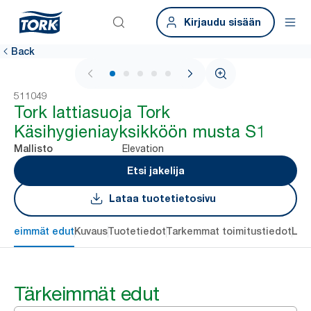
Kirjaudu sisään
Back
1 / 5
511049
Tork lattiasuoja Tork
Käsihygieniayksikköön musta S1
Elevation
Mallisto
Etsi jakelija
Lataa tuotetietosivu
ärkeimmät edut
Kuvaus
Tuotetiedot
Tarkemmat toimitustiedot
Lat
Tärkeimmät edut