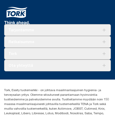
Tarjontamme
Ratkaisuja
Ratkaisumme
Vastuullisuus
Tork Clean Care
Tork Vision Siivous
Tork
AD-a-Glance
Tork PaperCircle
Tietoa meistä
Ota yhteyttä
Menestystarinoita
Media ja uutiset
tork.fi@essity.com
(+358) 9 5068 8222
Etsi jakelija
Tork, Essity tuotemerkki - on johtava maailmanlaajuinen hygienia- ja
Oy Essity Finland Ab
terveysalan yritys. Olemme sitoutuneet parantamaan hyvinvointia
Revontulenkuja 1
tuotteidemme ja palveluidemme avulla. Tuotteitamme myydään noin 150
02100 Espoo
maassa maailmanlaajuisesti johtavilla tuotemerkeillä TENA ja Tork sekä
muilla vahvoilla tuotemerkeillä, kuten Actimove, JOBST, Cutimed, Knix,
Leukoplast, Libero, Libresse, Lotus, Modibodi, Nosotras, Saba, Tempo,