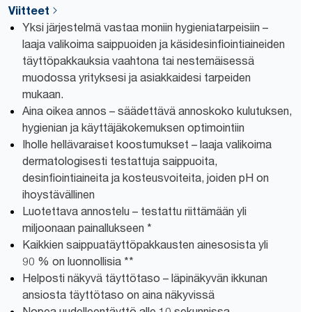
Viitteet
Yksi järjestelmä vastaa moniin hygieniatarpeisiin –
laaja valikoima saippuoiden ja käsidesinfiointiaineiden
täyttöpakkauksia vaahtona tai nestemäisessä
muodossa yrityksesi ja asiakkaidesi tarpeiden
mukaan.
Aina oikea annos – säädettävä annoskoko kulutuksen,
hygienian ja käyttäjäkokemuksen optimointiin
Iholle hellävaraiset koostumukset – laaja valikoima
dermatologisesti testattuja saippuoita,
desinfiointiaineita ja kosteusvoiteita, joiden pH on
ihoystävällinen
Luotettava annostelu – testattu riittämään yli
miljoonaan painallukseen *
Kaikkien saippuatäyttöpakkausten ainesosista yli
90 % on luonnollisia **
Helposti näkyvä täyttötaso – läpinäkyvän ikkunan
ansiosta täyttötaso on aina näkyvissä
Nopea uudelleentäyttö alle 10 sekunnissa