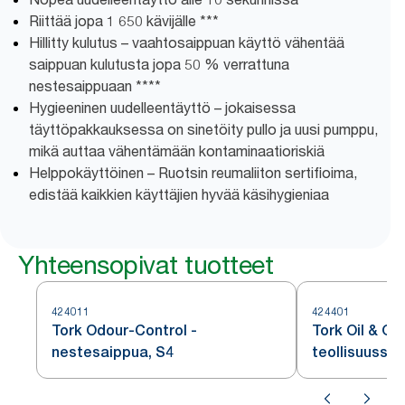
Riittää jopa 1 650 kävijälle ***
Hillitty kulutus – vaahtosaippuan käyttö vähentää
saippuan kulutusta jopa 50 % verrattuna
nestesaippuaan ****
Hygieeninen uudelleentäyttö – jokaisessa
täyttöpakkauksessa on sinetöity pullo ja uusi pumppu,
mikä auttaa vähentämään kontaminaatioriskiä
Helppokäyttöinen – Ruotsin reumaliiton sertifioima,
edistää kaikkien käyttäjien hyvää käsihygieniaa
Yhteensopivat tuotteet
424011
424401
Tork Odour-Control -
Tork Oil & Gr
nestesaippua, S4
teollisuussai