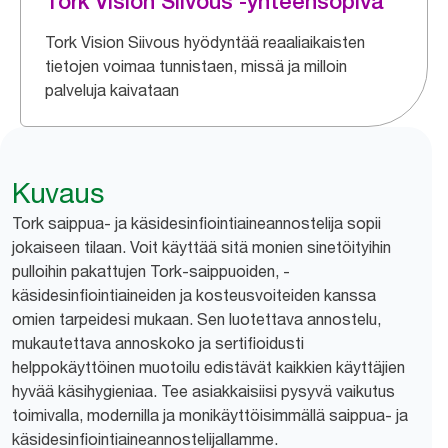
Tork Vision Siivous -yhteensopiva
Tork Vision Siivous hyödyntää reaaliaikaisten
tietojen voimaa tunnistaen, missä ja milloin
palveluja kaivataan
Kuvaus
Tork saippua- ja käsidesinfiointiaineannostelija sopii
jokaiseen tilaan. Voit käyttää sitä monien sinetöityihin
pulloihin pakattujen Tork-saippuoiden, -
käsidesinfiointiaineiden ja kosteusvoiteiden kanssa
omien tarpeidesi mukaan. Sen luotettava annostelu,
mukautettava annoskoko ja sertifioidusti
helppokäyttöinen muotoilu edistävät kaikkien käyttäjien
hyvää käsihygieniaa. Tee asiakkaisiisi pysyvä vaikutus
toimivalla, modernilla ja monikäyttöisimmällä saippua- ja
käsidesinfiointiaineannostelijallamme.