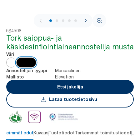
1 / 6
564508
Tork saippua- ja
käsidesinfiointiaineannostelija musta
Väri
Manuaalinen
Annostelijan tyyppi
Elevation
Mallisto
Etsi jakelija
Lataa tuotetietosivu
ärkeimmät edut
Kuvaus
Tuotetiedot
Tarkemmat toimitustiedot
Lat