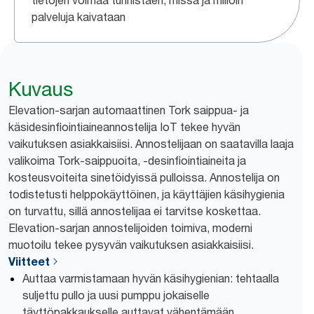
tietojen voimaa tunnistaen, missä ja milloin
palveluja kaivataan
Kuvaus
Elevation-sarjan automaattinen Tork saippua- ja
käsidesinfiointiaineannostelija IoT tekee hyvän
vaikutuksen asiakkaisiisi. Annostelijaan on saatavilla laaja
valikoima Tork-saippuoita, -desinfiointiaineita ja
kosteusvoiteita sinetöidyissä pulloissa. Annostelija on
todistetusti helppokäyttöinen, ja käyttäjien käsihygienia
on turvattu, sillä annostelijaa ei tarvitse koskettaa.
Elevation-sarjan annostelijoiden toimiva, moderni
muotoilu tekee pysyvän vaikutuksen asiakkaisiisi.
Viitteet
Auttaa varmistamaan hyvän käsihygienian: tehtaalla
suljettu pullo ja uusi pumppu jokaiselle
täyttöpakkaukselle auttavat vähentämään