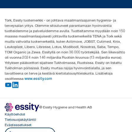
Media ja uutiset
tork.fi@essity.com
(+358) 9 5068 8222
Etsi jakelija
Tork, Essity tuotemerkki - on johtava maailmanlaajuinen hygienia- ja
Oy Essity Finland Ab
terveysalan yritys. Olemme sitoutuneet parantamaan hyvinvointia
Revontulenkuja 1
tuotteidemme ja palveluidemme avulla. Tuotteitamme myydään noin 150
02100 Espoo
maassa maailmanlaajuisesti johtavilla tuotemerkeillä TENA ja Tork sekä
muilla vahvoilla tuotemerkeillä, kuten Actimove, JOBST, Cutimed, Knix,
Leukoplast, Libero, Libresse, Lotus, Modibodi, Nosotras, Saba, Tempo,
TOM Organic ja Zewa. Essityllä on noin 36 000 työntekijää. Sen liikevaihto
oli vuonna 2024 noin 146 miljardia Ruotsin kruunua (13 miljardia euroa).
Yrityksen pääkonttori sijaitsee Tukholmassa, Ruotsissa. Essity on listattu
Tukholman pörssissä. Essity murtaa rajoja hyvinvointialalla, ja sen
tavoitteena on terve ja kestävä kiertotalousyhteiskunta. Lisätietoja
osoitteessa
www.essity.com
© Essity Hygiene and Health AB
Käyttöehdot
Tietosuojakäytäntö
Evästeasetukset