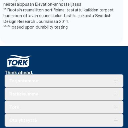
nestesaippuaan Elevation-annostelijassa
** Ruotsin reumaliiton sertifioima, testattu kaikkien tarpeet
huomioon ottavan suunnittelun testillä, julkaistu Swedish
Design Research Journalissa 2011.
***** based upon durability testing
Tarjontamme
Ratkaisuja
Ratkaisumme
Vastuullisuus
Tork Clean Care
Tork Vision Siivous
Tork
AD-a-Glance
Tork PaperCircle
Tietoa meistä
Ota yhteyttä
Menestystarinoita