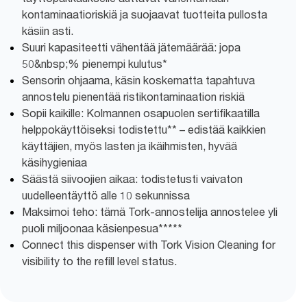
kontaminaatioriskiä ja suojaavat tuotteita pullosta
käsiin asti.
Suuri kapasiteetti vähentää jätemäärää: jopa
50&nbsp;% pienempi kulutus*
Sensorin ohjaama, käsin koskematta tapahtuva
annostelu pienentää ristikontaminaation riskiä
Sopii kaikille: Kolmannen osapuolen sertifikaatilla
helppokäyttöiseksi todistettu** – edistää kaikkien
käyttäjien, myös lasten ja ikäihmisten, hyvää
käsihygieniaa
Säästä siivoojien aikaa: todistetusti vaivaton
uudelleentäyttö alle 10 sekunnissa
Maksimoi teho: tämä Tork-annostelija annostelee yli
puoli miljoonaa käsienpesua*****
Connect this dispenser with Tork Vision Cleaning for
visibility to the refill level status.