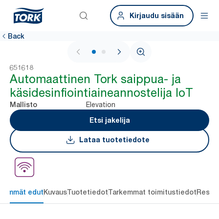
Kirjaudu sisään
Back
1 / 2
651618
Automaattinen Tork saippua- ja
käsidesinfiointiaineannostelija IoT
Elevation
Mallisto
Etsi jakelija
Lataa tuotetiedote
keimmät edut
Kuvaus
Tuotetiedot
Tarkemmat toimitustiedot
Resou