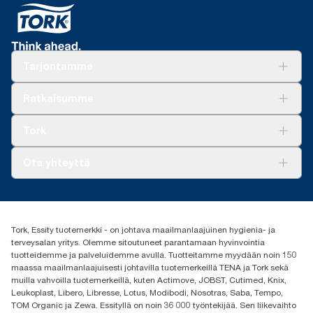
Tarjontamme
Ratkaisuja
Ratkaisumme
Vastuullisuus
Tork Clean Care
Tork Vision Siivous
Tork
AD-a-Glance
Tork PaperCircle
Tietoa meistä
Ota yhteyttä
Menestystarinoita
Media ja uutiset
tork.fi@essity.com
(+358) 9 5068 8222
Etsi jakelija
Tork, Essity tuotemerkki - on johtava maailmanlaajuinen hygienia- ja
Oy Essity Finland Ab
terveysalan yritys. Olemme sitoutuneet parantamaan hyvinvointia
Revontulenkuja 1
tuotteidemme ja palveluidemme avulla. Tuotteitamme myydään noin 150
02100 Espoo
maassa maailmanlaajuisesti johtavilla tuotemerkeillä TENA ja Tork sekä
muilla vahvoilla tuotemerkeillä, kuten Actimove, JOBST, Cutimed, Knix,
Leukoplast, Libero, Libresse, Lotus, Modibodi, Nosotras, Saba, Tempo,
TOM Organic ja Zewa. Essityllä on noin 36 000 työntekijää. Sen liikevaihto