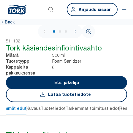
Kirjaudu sisään
Back
1 / 3
511102
Tork käsiendesinfiointivaahto
300 ml
Määrä
Foam Sanitizer
Tuotetyyppi
6
Kappaleita
pakkauksessa
Etsi jakelija
Lataa tuotetiedote
keimmät edut
Kuvaus
Tuotetiedot
Tarkemmat toimitustiedot
Resou