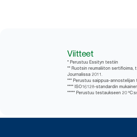
Viitteet
* Perustuu Essityn testiin
** Ruotsin reumaliiton sertifioima
Journalissa 2011.
*** Perustuu saippua-annostelijan 
**** ISO16128-standardin mukaine
***** Perustuu testaukseen 20 ºC:s