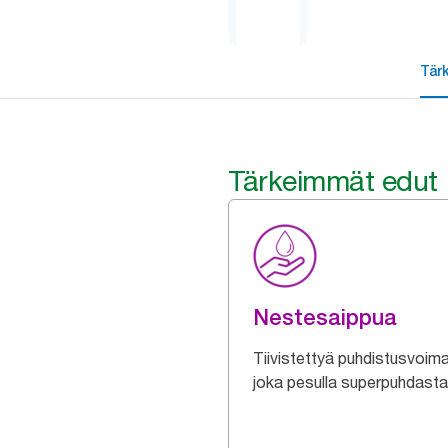
Tär
Tärkeimmät edut
Nestesaippua
Tiivistettyä puhdistusvoim
joka pesulla superpuhdasta