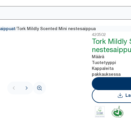
/
saippuat
Tork Mildly Scented Mini nestesaippua
420502
Tork Mildly
nestesaipp
Määrä
Tuotetyyppi
Kappaleita
pakkauksessa
La