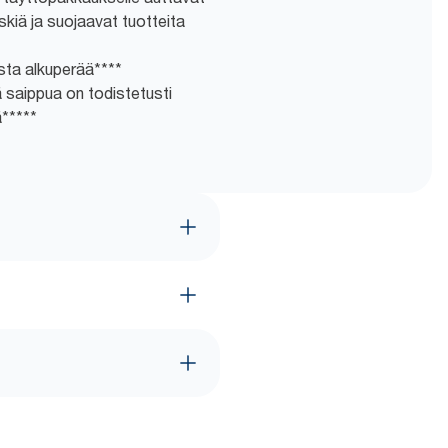
kiä ja suojaavat tuotteita
sta alkuperää****
 saippua on todistetusti
*****