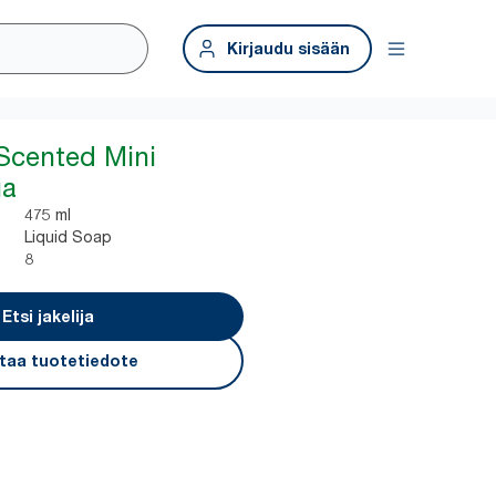
Kirjaudu sisään
 Scented Mini
ua
475 ml
Liquid Soap
8
Etsi jakelija
taa tuotetiedote