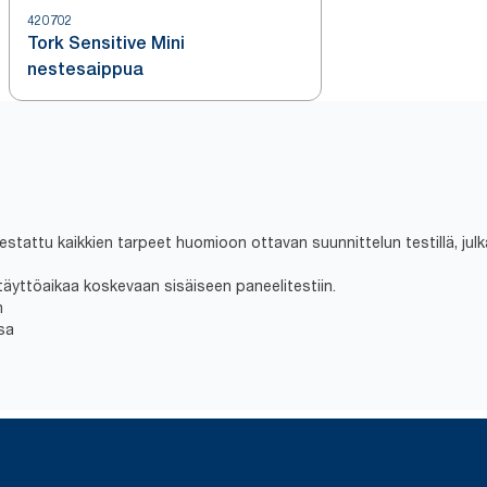
420702
Tork Sensitive Mini
nestesaippua
, testattu kaikkien tarpeet huomioon ottavan suunnittelun testillä, j
täyttöaikaa koskevaan sisäiseen paneelitestiin.
n
sa