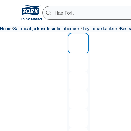
/
/
/
Home
Saippuat ja käsidesinfiointiaineet
Täyttöpakkaukset
Käsi
1 of 6