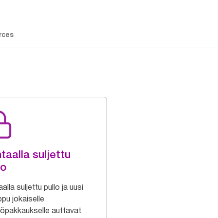
rces
taalla suljettu
lo
alla suljettu pullo ja uusi
pu jokaiselle
töpakkaukselle auttavat