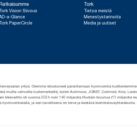
Ratkaisumme
Tork
Tork Vision Siivous
Tietoa meistä
AD-a-Glance
Menestystarinoita
Tork PaperCircle
Media ja uutiset
 ja terveysalan yritys. Olemme sitoutuneet parantamaan hyvinvointia tuotteidem
ekä muilla vahvoilla tuotemerkeillä, kuten Actimove, JOBST, Cutimed, Knix, Leuko
n liikevaihto oli vuonna 2024 noin 146 miljardia Ruotsin kruunua (13 miljardia eu
a hyvinvointialalla, ja sen tavoitteena on terve ja kestävä kiertotalousyhteiskunta.