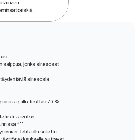
ntämään
aminaatioriskiä.
ppua
n saippua, jonka ainesosat
ä täydentäviä ainesosia
painuva pullo tuottaa 70 %
tetusti vaivaton
unnissa ***
ienian: tehtaalla suljettu
le täyttöpakkaukselle auttavat