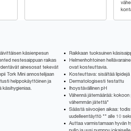
vähe
kont
päivittäisen käsienpesun
Raikkaan tuoksuinen käsisai
cented nestesaippuan raikas
Helmenhohtoinen hellävaraine
ydentävät ainesosat tekevät
ovat kosteuttavia.
pii Tork Mini annostelijaan
Kosteuttava: sisältää lipidej
tusti helppokäyttöinen ja
Dermatologisesti testattu
ä käsihygieniaa.
Ihoystävällinen pH
Vähennä jätemäärää: kokoon 
vähemmän jätettä*
Säästä siivoojien aikaa: todis
uudelleentäyttö ** alle 10 sek
Auttaa varmistamaan hyvän hyg
pullo ja uusi pumppu jokaisel