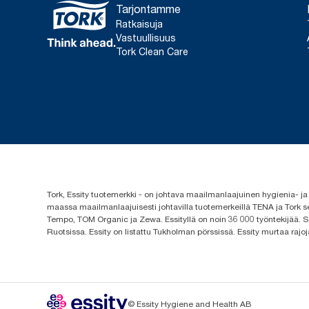
Tarjontamme
Ratkaisuja
Vastuullisuus
Tork Clean Care
Tork, Essity tuotemerkki - on johtava maailmanlaajuinen hygienia-
maassa maailmanlaajuisesti johtavilla tuotemerkeillä TENA ja Tork s
Tempo, TOM Organic ja Zewa. Essityllä on noin 36 000 työntekijää. Se
Ruotsissa. Essity on listattu Tukholman pörssissä. Essity murtaa rajoj
© Essity Hygiene and Health AB