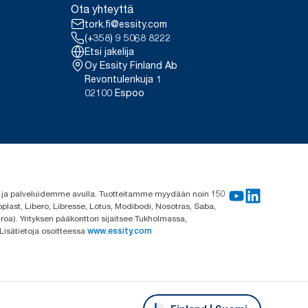
Ota yhteyttä
tork.fi@essity.com
(+358) 9 5068 8222
Etsi jakelija
Oy Essity Finland Ab
Revontulenkuja 1
02100 Espoo
me ja palveluidemme avulla. Tuotteitamme myydään noin 150
plast, Libero, Libresse, Lotus, Modibodi, Nosotras, Saba,
roa). Yrityksen pääkonttori sijaitsee Tukholmassa,
 Lisätietoja osoitteessa
www.essity.com