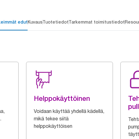
keimmät edut
Kuvaus
Tuotetiedot
Tarkemmat toimitustiedot
Resou
Helppokäyttöinen
Teh
pul
aa,
Voidaan käyttää yhdellä kädellä,
.
mikä tekee siitä
Tehta
helppokäyttöisen
pump
täyt