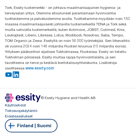
Etsi jakelija
Tork, Essity tuotemerkki - on johtava maailmanlaajuinen hygienia- ja
Oy Essity Finland Ab
terveysalan yritys. Olemme sitoutuneet parantamaan hyvinvointia
Revontulenkuja 1
tuotteidemme ja palveluidemme avulla. Tuotteitamme myydään noin 150
02100 Espoo
maassa maailmanlaajuisesti johtavilla tuotemerkeillä TENA ja Tork sekä
muilla vahvoilla tuotemerkeillä, kuten Actimove, JOBST, Cutimed, Knix,
Leukoplast, Libero, Libresse, Lotus, Modibodi, Nosotras, Saba, Tempo,
TOM Organic ja Zewa. Essityllä on noin 36 000 työntekijää. Sen liikevaihto
oli vuonna 2024 noin 146 miljardia Ruotsin kruunua (13 miljardia euroa).
Yrityksen pääkonttori sijaitsee Tukholmassa, Ruotsissa. Essity on listattu
Tukholman pörssissä. Essity murtaa rajoja hyvinvointialalla, ja sen
tavoitteena on terve ja kestävä kiertotalousyhteiskunta. Lisätietoja
osoitteessa
www.essity.com
© Essity Hygiene and Health AB
Käyttöehdot
Tietosuojakäytäntö
Evästeasetukset
Finland | Suomi