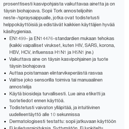
prosenttisesti kasvipohjaista vaikuttavaa ainetta ja on
täysin biohajoava. Sopii Tork annostelijoihin
neste-/spraysaippualle, jotka ovat todistetusti
helppokäyttöisiä ja edistävät kaikkien käyttäjien hyvää
käsihygieniaa.
EN1499- ja EN14476-standardien mukaan tehokas
(kaikki vaipalliset virukset, kuten HIV, SARS, korona,
HBV, HCV, influenssa H1N1 ja H5N1 jne.)
Vaikuttava aine on täysin kasvipohjainen ja tuote
täysin biohajoava
Auttaa poistamaan elintarvikeperäistä rasvaa
Valitse joko sensorilla toimiva tai manuaalinen
annostelija
Käytä biosideja turvallisesti. Lue aina etiketti ja
tuotetiedot ennen käyttöä.
Todistetusti vaivaton ylläpitää, ja intuitiivinen
uudelleentäyttö alle 10 sekunnissa
Dermatologisesti testattu: sopii jatkuvaan käyttöön
Ei kuljetusrajoituksia. Syttymätön. Ei luokiteltu