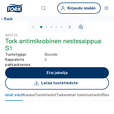
Kirjaudu sisään
Back
1 / 5
420710
Tork antimikrobinen nestesaippua
S1
Biocide
Tuotetyyppi
6
Kappaleita
pakkauksessa
Etsi jakelija
Lataa tuotetiedote
keimmät edut
Kuvaus
Tuotetiedot
Tarkemmat toimitustiedot
Resou