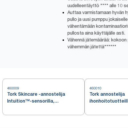
uudelleentäyttö **** alle 10 s
Auttaa varmistamaan hyvän hyg
pullo ja uusi pumppu jokaisel
vähentämään kontaminaatioris
pullosta aina käyttäjälle asti.
Vähennä jätemäärää: kokoon 
vähemmän jätettä******
460009
460010
Tork Skincare -annostelija
Tork annostelija
Intuition™-sensorilla,
ihonhoitotuotteill
ruostumatonta terästä, S4
ruostumatonta te