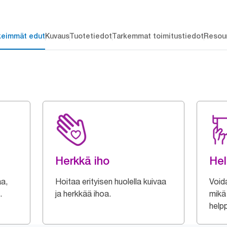
keimmät edut
Kuvaus
Tuotetiedot
Tarkemmat toimitustiedot
Resou
Herkkä iho
Hel
aa,
Hoitaa erityisen huolella kuivaa
Void
.
ja herkkää ihoa.
mikä 
help