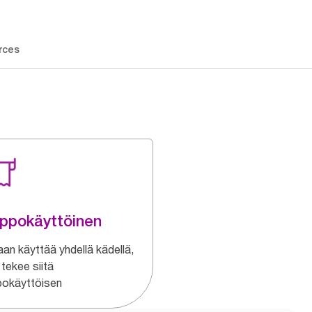
rces
ppokäyttöinen
aan käyttää yhdellä kädellä,
tekee siitä
pokäyttöisen