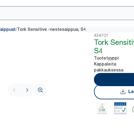
/
saippuat
Tork Sensitive -nestesaippua, S4
424701
Tork Sensit
S4
Tuotetyyppi
Kappaleita
pakkauksessa
La