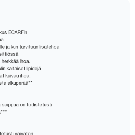
skus ECARFin
ma
lle ja kun tarvitaan lisätehoa
eittiössä
s herkkää ihoa.
lin kaltaiset lipidejä
t kuivaa ihoa.
sta alkuperää**
 saippua on todistetusti
***
tetusti vaivaton