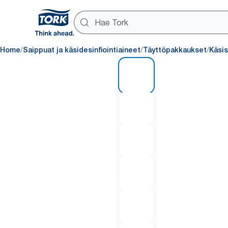
/
/
/
Home
Saippuat ja käsidesinfiointiaineet
Täyttöpakkaukset
Käsi
1 of 6