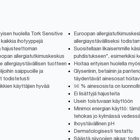
tyisen huolella Tork Sensitive
Euroopan allergiatutkimuske
 kaikkia ihotyyppejä
allergiaystävälliseksi todista
ä hajusteettoman
Suositellaan likaisemmille käsi
opan allergiatutkimuskeskus
puhdistukseen*, esimerkiksi k
 allergiaystävällisen tuotteen
Hoitaa erityisen huolella myö
ijoihin saippuoille ja
Glyseriinin, betaiinin ja panteno
at todistetusti
täydentävät ainesosat hoitava
ikkien käyttäjien hyvää
96 % ainesosista on luonnolli
Ei lisättyjä hajusteita
Usein toistuvaan käyttöön
Minimoi energian käyttö: tämä
tehokas jo kylmässä vedessä
Ihoystävällinen pH
Dermatologisesti testattu
Säästä siivoojien aikaa: todis