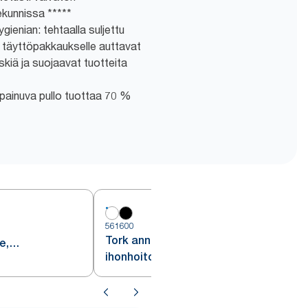
ekunnissa *****
ienian: tehtaalla suljettu
le täyttöpakkaukselle auttavat
kiä ja suojaavat tuotteita
painuva pullo tuottaa 70 %
561600
5
Tork annostelija
e,
ihonhoitotuotteille Intuition™-
rästä, S4
sensorilla, valkoinen, S4