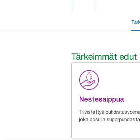
Tär
Tärkeimmät edut
Nestesaippua
Tiivistettyä puhdistusvoim
joka pesulla superpuhdasta