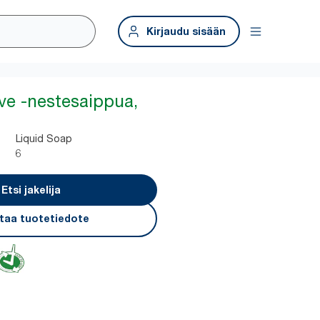
Kirjaudu sisään
ive -nestesaippua,
Liquid Soap
6
Etsi jakelija
taa tuotetiedote