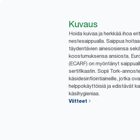
Kuvaus
Hoida kuivaa ja herkkää ihoa eri
nestesaippualla. Saippua hoitaa
täydentävien ainesosiensa sek
koostumuksensa ansiosta. Euro
(ECARF) on myöntänyt saippualle
sertifikaatin. Sopii Tork-annostel
käsidesinfiointiaineille, jotka ov
helppokäyttöisiä ja edistävät ka
käsihygieniaa.
Viitteet