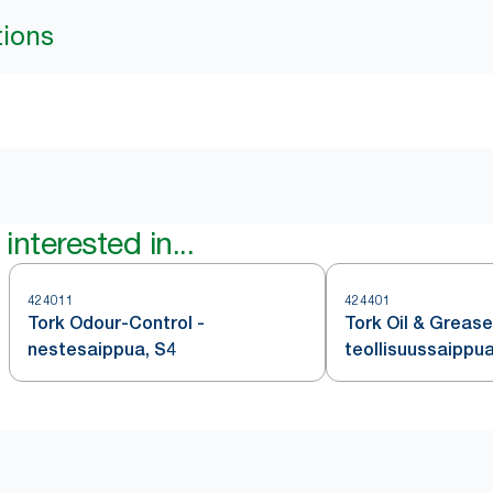
tions
interested in...
424011
424401
Tork Odour-Control -
Tork Oil & Grease
nestesaippua, S4
teollisuussaippua