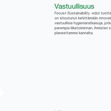
Vastuullisuus
Focus4 Sustainability -edut tuottei
on sitoutunut kehittämään innovatii
vastuullisia hygieniaratkaisuja, jot
parempia liiketoiminnan, ihmisten 
planeettamme kannalta.