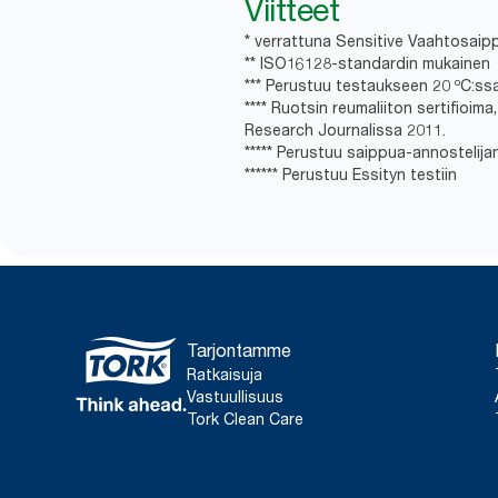
Viitteet
* verrattuna Sensitive Vaahtosai
** ISO16128-standardin mukainen
*** Perustuu testaukseen 20 ºC:ss
**** Ruotsin reumaliiton sertifioim
Research Journalissa 2011.
***** Perustuu saippua-annostelija
****** Perustuu Essityn testiin
Tarjontamme
Ratkaisuja
Vastuullisuus
Tork Clean Care