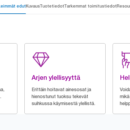
keimmät edut
Kuvaus
Tuotetiedot
Tarkemmat toimitustiedot
Resou
Arjen ylellisyyttä
Hel
aa,
Erittäin hoitavat ainesosat ja
Void
.
hienostunut tuoksu tekevät
mikä 
suihkussa käymisestä ylellistä.
help