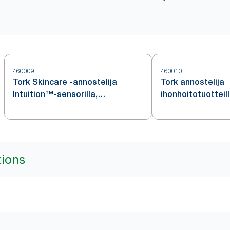
460009
460010
Tork Skincare -annostelija
Tork annostelija
Intuition™-sensorilla,
ihonhoitotuotteill
ruostumatonta terästä, S4
ruostumatonta te
tions