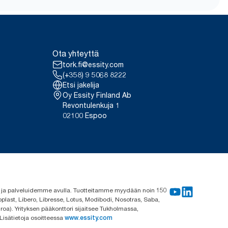
ppua-annos 1,5 g ja vesiannos 495
tarkoitettu käytettäväksi
salta.
Ota yhteyttä
tork.fi@essity.com
(+358) 9 5068 8222
Etsi jakelija
Oy Essity Finland Ab
Revontulenkuja 1
02100 Espoo
me ja palveluidemme avulla. Tuotteitamme myydään noin 150
plast, Libero, Libresse, Lotus, Modibodi, Nosotras, Saba,
roa). Yrityksen pääkonttori sijaitsee Tukholmassa,
 Lisätietoja osoitteessa
www.essity.com