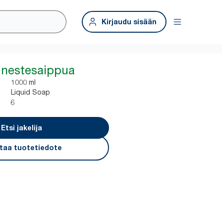
Kirjaudu sisään
 nestesaippua
1000 ml
Liquid Soap
6
Etsi jakelija
taa tuotetiedote