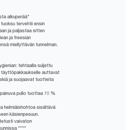
sta alkuperää*
 tuoksu tervehtii ensin
aan ja paljastaa sitten
ean ja freesian
eensä miellyttävän tunnelman.
ienian: tehtaalla suljettu
le täyttöpakkaukselle auttavat
kiä ja suojaavat tuotteita
painuva pullo tuottaa 70 %
ja helmiäishohtoa sisältävä
iseen käsienpesuun.
tetusti vaivaton
kunnissa ****