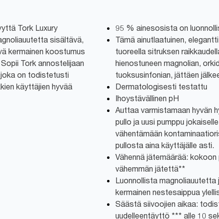
syyttä Tork Luxury
95 % ainesosista on luonnolli
gnoliauutetta sisältävä,
Tämä ainutlaatuinen, elegantti
tävä kermainen koostumus
tuoreella sitruksen raikkaudell
Sopii Tork annostelijaan
hienostuneen magnolian, orkid
, joka on todistetusti
tuoksusinfonian, jättäen jälk
kien käyttäjien hyvää
Dermatologisesti testattu
Ihoystävällinen pH
Auttaa varmistamaan hyvän hyg
pullo ja uusi pumppu jokaisel
vähentämään kontaminaatioris
pullosta aina käyttäjälle asti.
Vähennä jätemäärää: kokoon 
vähemmän jätettä**
Luonnollista magnoliauutetta 
kermainen nestesaippua ylell
Säästä siivoojien aikaa: todis
uudelleentäyttö *** alle 10 se