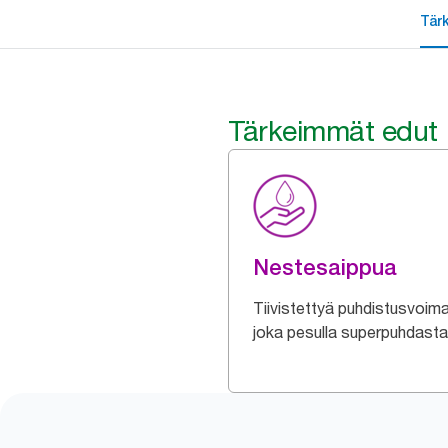
Tär
Tärkeimmät edut
Nestesaippua
Tiivistettyä puhdistusvoim
joka pesulla superpuhdasta