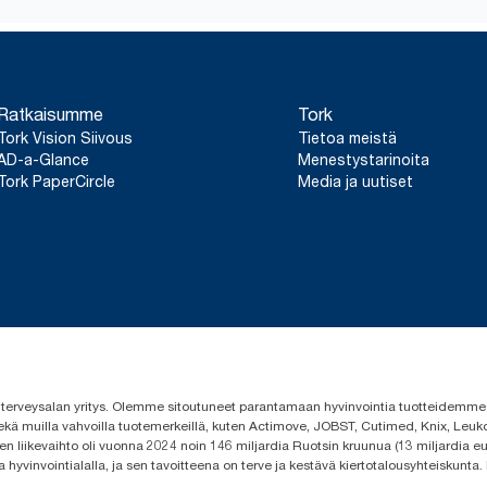
täyttöpakkausten laatutasot, kulutustietoihin yhdistettynä (sai
g). Koska nämä tiedot ovat järjestelmän keskiarvoja, niitä ei ole 
hiilipäästöraportoinnissa yksittäisten tuotteiden tai kulutuksen o
Ratkaisumme
Tork
Tork Vision Siivous
Tietoa meistä
AD-a-Glance
Menestystarinoita
Tork PaperCircle
Media ja uutiset
 ja terveysalan yritys. Olemme sitoutuneet parantamaan hyvinvointia tuotteidem
ekä muilla vahvoilla tuotemerkeillä, kuten Actimove, JOBST, Cutimed, Knix, Leuko
n liikevaihto oli vuonna 2024 noin 146 miljardia Ruotsin kruunua (13 miljardia eu
a hyvinvointialalla, ja sen tavoitteena on terve ja kestävä kiertotalousyhteiskunta.