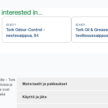
interested in...
424011
424401
Tork Odour-Control -
Tork Oil & Grease
nestesaippua, S4
teollisuussaippua
lle – Tork
Materiaalit ja pakkaukset
visia ja
ka ovat
sekä
Tork-vaahto ja -nestesaippuat valmistetaan vähin
Käyttö ja jäte
*
luonnollisista ainesosista.