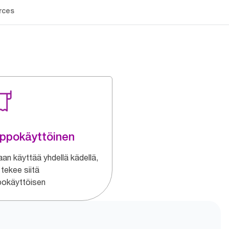
rces
ppokäyttöinen
aan käyttää yhdellä kädellä,
tekee siitä
pokäyttöisen