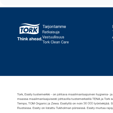
Tarjontamme
Ratkaisuja
Vastuullisuus
Tork Clean Care
Tork, Essity tuotemerkki - on johtava maailmanlaajuinen hygienia-
maassa maailmanlaajuisesti johtavilla tuotemerkeillä TENA ja Tork s
Tempo, TOM Organic ja Zewa. Essityllä on noin 36 000 työntekijää. Se
Ruotsissa. Essity on listattu Tukholman pörssissä. Essity murtaa rajoj