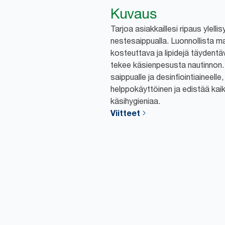
Kuvaus
Tarjoa asiakkaillesi ripaus ylelli
nestesaippualla. Luonnollista ma
kosteuttava ja lipidejä täyden
tekee käsienpesusta nautinnon. 
saippualle ja desinfiointiaineelle
helppokäyttöinen ja edistää kaik
käsihygieniaa.
Viitteet