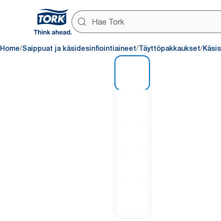
/
/
/
Home
Saippuat ja käsidesinfiointiaineet
Täyttöpakkaukset
Käsi
1 of 5