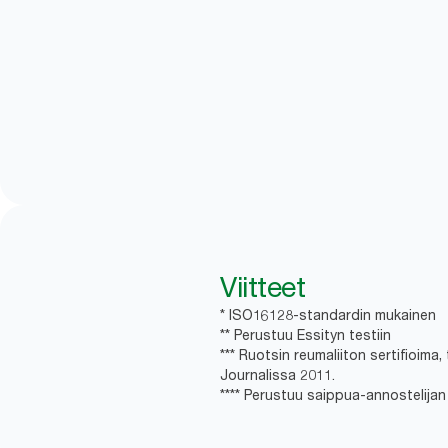
Viitteet
* ISO16128-standardin mukainen
** Perustuu Essityn testiin
*** Ruotsin reumaliiton sertifioim
Journalissa 2011.
**** Perustuu saippua-annostelijan