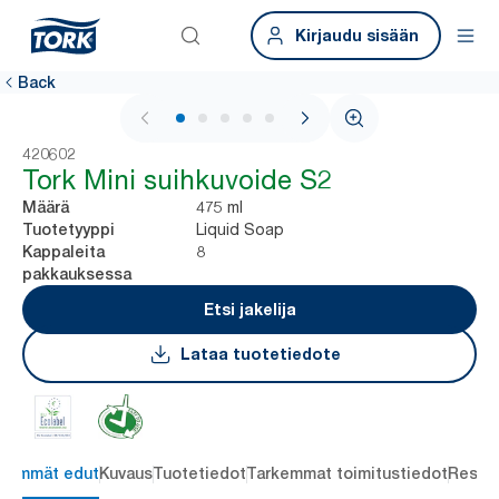
Kirjaudu sisään
Back
1 / 6
420602
Tork Mini suihkuvoide S2
475 ml
Määrä
Liquid Soap
Tuotetyyppi
8
Kappaleita
pakkauksessa
Etsi jakelija
Lataa tuotetiedote
keimmät edut
Kuvaus
Tuotetiedot
Tarkemmat toimitustiedot
Resou