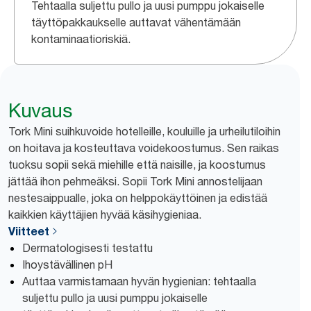
Tehtaalla suljettu pullo ja uusi pumppu jokaiselle
täyttöpakkaukselle auttavat vähentämään
kontaminaatioriskiä.
Kuvaus
Tork Mini suihkuvoide hotelleille, kouluille ja urheilutiloihin
on hoitava ja kosteuttava voidekoostumus. Sen raikas
tuoksu sopii sekä miehille että naisille, ja koostumus
jättää ihon pehmeäksi. Sopii Tork Mini annostelijaan
nestesaippualle, joka on helppokäyttöinen ja edistää
kaikkien käyttäjien hyvää käsihygieniaa.
Viitteet
Dermatologisesti testattu
Ihoystävällinen pH
Auttaa varmistamaan hyvän hygienian: tehtaalla
suljettu pullo ja uusi pumppu jokaiselle