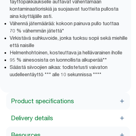
täyttöpakkaukselle auttavat vähentämään
kontaminaatioriskiä ja suojaavat tuotteita pullosta
aina käyttäjälle asti.
Vähennä jätemäärää: kokoon painuva pullo tuottaa
70 % vähemmän jätettä*
Virkistävä suihkuvoide, jonka tuoksu sopii sekä miehille
että naisille
Helmenhohtoinen, kosteuttava ja hellävarainen iholle
95 % ainesosista on luonnollista alkuperää**
Säästä siivoojien aikaa: todistetusti vaivaton
uudelleentäyttö *** alle 10 sekunnissa ****
Product specifications
Delivery details
Resources