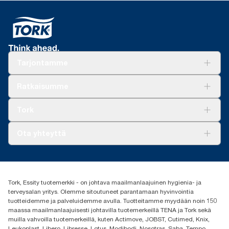
Tarjontamme
Ratkaisuja
Ratkaisumme
Vastuullisuus
Tork Clean Care
Tork Vision Siivous
Tork
AD-a-Glance
Tork PaperCircle
Tietoa meistä
Ota yhteyttä
Menestystarinoita
Media ja uutiset
tork.fi@essity.com
(+358) 9 5068 8222
Etsi jakelija
Tork, Essity tuotemerkki - on johtava maailmanlaajuinen hygienia- ja
Oy Essity Finland Ab
terveysalan yritys. Olemme sitoutuneet parantamaan hyvinvointia
Revontulenkuja 1
tuotteidemme ja palveluidemme avulla. Tuotteitamme myydään noin 150
02100 Espoo
maassa maailmanlaajuisesti johtavilla tuotemerkeillä TENA ja Tork sekä
muilla vahvoilla tuotemerkeillä, kuten Actimove, JOBST, Cutimed, Knix,
Leukoplast, Libero, Libresse, Lotus, Modibodi, Nosotras, Saba, Tempo,