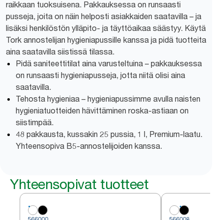
raikkaan tuoksuisena. Pakkauksessa on runsaasti
pusseja, joita on näin helposti asiakkaiden saatavilla – ja
lisäksi henkilöstön ylläpito- ja täyttöaikaa säästyy. Käytä
Tork annostelijan hygieniapussille kanssa ja pidä tuotteita
aina saatavilla siistissä tilassa.
Pidä saniteettitilat aina varusteltuina – pakkauksessa
on runsaasti hygieniapusseja, jotta niitä olisi aina
saatavilla.
Tehosta hygieniaa – hygieniapussimme avulla naisten
hygieniatuotteiden hävittäminen roska-astiaan on
siistimpää.
48 pakkausta, kussakin 25 pussia, 1 l, Premium-laatu.
Yhteensopiva B5-annostelijoiden kanssa.
Yhteensopivat tuotteet
566000
566008