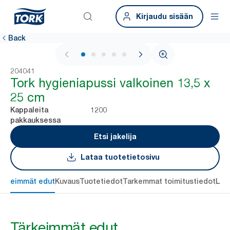
Kirjaudu sisään
Back
1 / 5
204041
Tork hygieniapussi valkoinen 13,5 x
25 cm
1200
Kappaleita
pakkauksessa
Etsi jakelija
Lataa tuotetietosivu
ärkeimmät edut
Kuvaus
Tuotetiedot
Tarkemmat toimitustiedot
Lat
Tärkeimmät edut