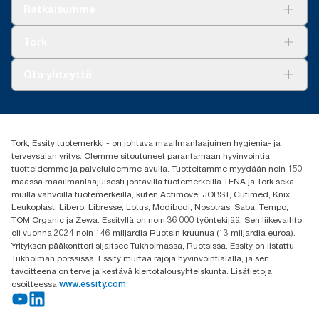
Ratkaisuja
Ratkaisumme
Vastuullisuus
Tork Clean Care
Tork Vision Siivous
Tork
AD-a-Glance
Tork PaperCircle
Tietoa meistä
Ota yhteyttä
Menestystarinoita
Media ja uutiset
tork.fi@essity.com
(+358) 9 5068 8222
Etsi jakelija
Tork, Essity tuotemerkki - on johtava maailmanlaajuinen hygienia- ja
Oy Essity Finland Ab
terveysalan yritys. Olemme sitoutuneet parantamaan hyvinvointia
Revontulenkuja 1
tuotteidemme ja palveluidemme avulla. Tuotteitamme myydään noin 150
02100 Espoo
maassa maailmanlaajuisesti johtavilla tuotemerkeillä TENA ja Tork sekä
muilla vahvoilla tuotemerkeillä, kuten Actimove, JOBST, Cutimed, Knix,
Leukoplast, Libero, Libresse, Lotus, Modibodi, Nosotras, Saba, Tempo,
TOM Organic ja Zewa. Essityllä on noin 36 000 työntekijää. Sen liikevaihto
oli vuonna 2024 noin 146 miljardia Ruotsin kruunua (13 miljardia euroa).
Yrityksen pääkonttori sijaitsee Tukholmassa, Ruotsissa. Essity on listattu
Tukholman pörssissä. Essity murtaa rajoja hyvinvointialalla, ja sen
tavoitteena on terve ja kestävä kiertotalousyhteiskunta. Lisätietoja
osoitteessa
www.essity.com