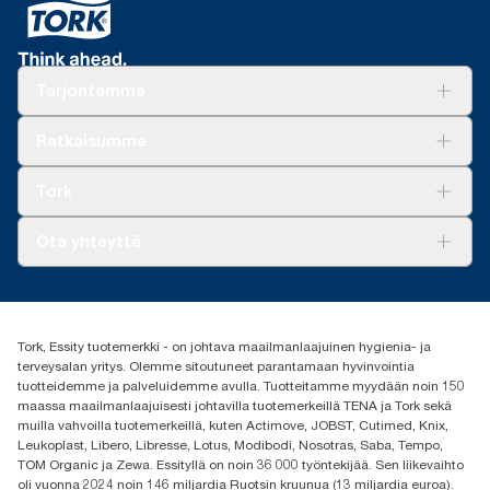
Tarjontamme
Ratkaisuja
Ratkaisumme
Vastuullisuus
Tork Clean Care
Tork Vision Siivous
Tork
AD-a-Glance
Tork PaperCircle
Tietoa meistä
Ota yhteyttä
Menestystarinoita
Media ja uutiset
tork.fi@essity.com
(+358) 9 5068 8222
Etsi jakelija
Tork, Essity tuotemerkki - on johtava maailmanlaajuinen hygienia- ja
Oy Essity Finland Ab
terveysalan yritys. Olemme sitoutuneet parantamaan hyvinvointia
Revontulenkuja 1
tuotteidemme ja palveluidemme avulla. Tuotteitamme myydään noin 150
02100 Espoo
maassa maailmanlaajuisesti johtavilla tuotemerkeillä TENA ja Tork sekä
muilla vahvoilla tuotemerkeillä, kuten Actimove, JOBST, Cutimed, Knix,
Leukoplast, Libero, Libresse, Lotus, Modibodi, Nosotras, Saba, Tempo,
TOM Organic ja Zewa. Essityllä on noin 36 000 työntekijää. Sen liikevaihto
oli vuonna 2024 noin 146 miljardia Ruotsin kruunua (13 miljardia euroa).