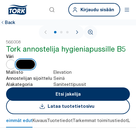
Kirjaudu sisään
Back
1 / 3
566008
Tork annostelija hygieniapussille B5
Väri
Elevation
Mallisto
Seinä
Annostelijan sijoittelu
Saniteettipussit
Alakategoria
Etsi jakelija
Lataa tuotetietosivu
ärkeimmät edut
Kuvaus
Tuotetiedot
Tarkemmat toimitustiedot
Lat