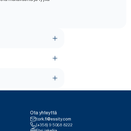
Ota yhteyttä
tork.fi@essity.com
(+358) 9 5068 8222
Etsi jakelija