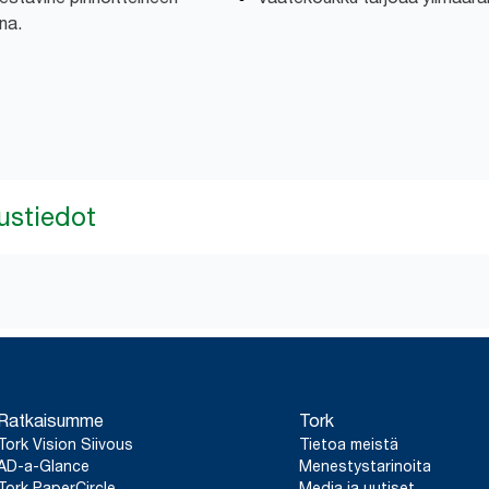
na.
ustiedot
Ratkaisumme
Tork
Tork Vision Siivous
Tietoa meistä
AD-a-Glance
Menestystarinoita
Tork PaperCircle
Media ja uutiset