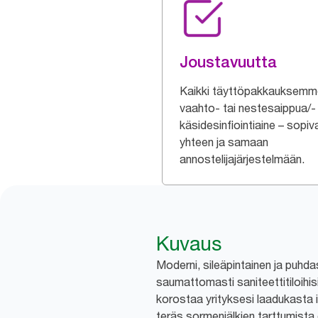
Joustavuutta
Kaikki täyttöpakkauksemm
vaahto- tai nestesaippua/-
käsidesinfiointiaine – sopiv
yhteen ja samaan
annostelijajärjestelmään.
Kuvaus
Moderni, sileäpintainen ja puhdas
saumattomasti saniteettitiloihis
korostaa yrityksesi laadukasta
teräs sormenjälkien tarttumista 