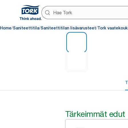
/
/
/
Home
Saniteettitila
Saniteettitilan lisävarusteet
Tork vaatekouk
1 of 2
T
Tärkeimmät edut