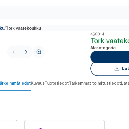
/
ku
Tork vaatekoukku
460014
Tork vaate
Alakategoria
Lat
ärkeimmät edut
Kuvaus
Tuotetiedot
Tarkemmat toimitustiedot
Lat