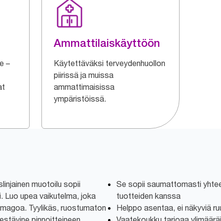
Ammattilaiskäyttöön
e –
Käytettäväksi terveydenhuollon
piirissä ja muissa
at
ammattimaisissa
ympäristöissä.
linjainen muotoilu sopii
Se sopii saumattomasti yhtee
i. Luo upea vaikutelma, joka
tuotteiden kanssa
 imagoa. Tyylikäs, ruostumaton
Helppo asentaa, ei näkyviä ru
estävine pinnoitteineen
Vaatekoukku tarjoaa ylimääräi