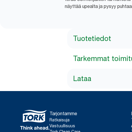
näyttää upealta ja pysyy puhtaa
Tuotetiedot
Tarkemmat toimit
Lataa
Tarjontamme
Ratkaisuja
Vastuullisuus
Tork Clean Care