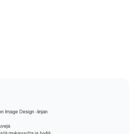
n Image Design -linjan
uveja
stä mukavuutta ja tyyliä