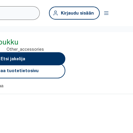
Kirjaudu sisään
koukku
Other_accessories
Etsi jakelija
aa tuotetietosivu
aa