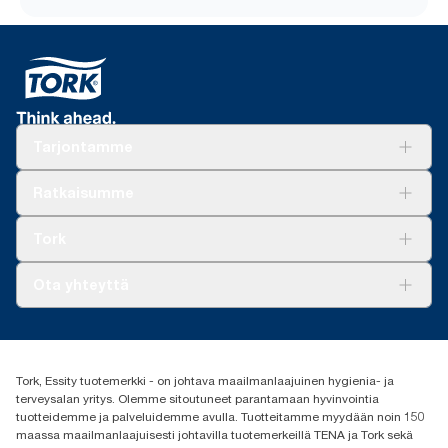
Tarjontamme
Ratkaisuja
Ratkaisumme
Vastuullisuus
Tork Clean Care
Tork Vision Siivous
Tork
AD-a-Glance
Tork PaperCircle
Tietoa meistä
Ota yhteyttä
Menestystarinoita
Media ja uutiset
tork.fi@essity.com
(+358) 9 5068 8222
Etsi jakelija
Tork, Essity tuotemerkki - on johtava maailmanlaajuinen hygienia- ja
Oy Essity Finland Ab
terveysalan yritys. Olemme sitoutuneet parantamaan hyvinvointia
Revontulenkuja 1
tuotteidemme ja palveluidemme avulla. Tuotteitamme myydään noin 150
02100 Espoo
maassa maailmanlaajuisesti johtavilla tuotemerkeillä TENA ja Tork sekä