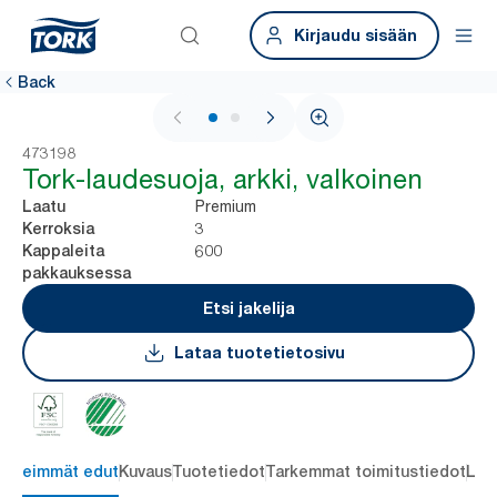
Kirjaudu sisään
Back
1 / 2
473198
Tork-laudesuoja, arkki, valkoinen
Premium
Laatu
3
Kerroksia
600
Kappaleita
pakkauksessa
Etsi jakelija
Lataa tuotetietosivu
ärkeimmät edut
Kuvaus
Tuotetiedot
Tarkemmat toimitustiedot
Lat