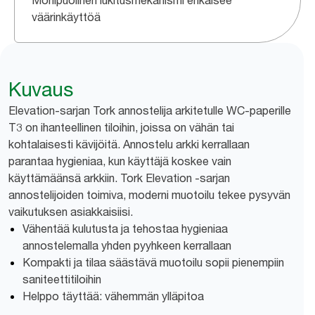
Monipuolinen lukitusmekanismi ehkäisee
väärinkäyttöä
Kuvaus
Elevation-sarjan Tork annostelija arkitetulle WC-paperille
T3 on ihanteellinen tiloihin, joissa on vähän tai
kohtalaisesti kävijöitä. Annostelu arkki kerrallaan
parantaa hygieniaa, kun käyttäjä koskee vain
käyttämäänsä arkkiin. Tork Elevation -sarjan
annostelijoiden toimiva, moderni muotoilu tekee pysyvän
vaikutuksen asiakkaisiisi.
Vähentää kulutusta ja tehostaa hygieniaa
annostelemalla yhden pyyhkeen kerrallaan
Kompakti ja tilaa säästävä muotoilu sopii pienempiin
saniteettitiloihin
Helppo täyttää: vähemmän ylläpitoa