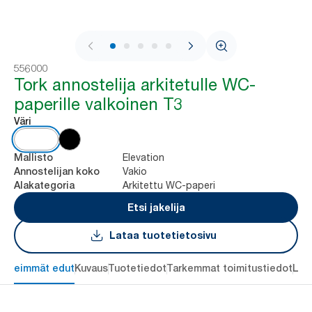
1 / 7
556000
Tork annostelija arkitetulle WC-
paperille valkoinen T3
Väri
Elevation
Mallisto
Vakio
Annostelijan koko
Arkitettu WC-paperi
Alakategoria
Etsi jakelija
Lataa tuotetietosivu
ärkeimmät edut
Kuvaus
Tuotetiedot
Tarkemmat toimitustiedot
Lat