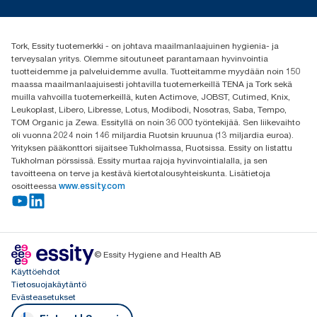
Media ja uutiset
tork.fi@essity.com
(+358) 9 5068 8222
Etsi jakelija
Tork, Essity tuotemerkki - on johtava maailmanlaajuinen hygienia- ja
Oy Essity Finland Ab
terveysalan yritys. Olemme sitoutuneet parantamaan hyvinvointia
Revontulenkuja 1
tuotteidemme ja palveluidemme avulla. Tuotteitamme myydään noin 150
02100 Espoo
maassa maailmanlaajuisesti johtavilla tuotemerkeillä TENA ja Tork sekä
muilla vahvoilla tuotemerkeillä, kuten Actimove, JOBST, Cutimed, Knix,
Leukoplast, Libero, Libresse, Lotus, Modibodi, Nosotras, Saba, Tempo,
TOM Organic ja Zewa. Essityllä on noin 36 000 työntekijää. Sen liikevaihto
oli vuonna 2024 noin 146 miljardia Ruotsin kruunua (13 miljardia euroa).
Yrityksen pääkonttori sijaitsee Tukholmassa, Ruotsissa. Essity on listattu
Tukholman pörssissä. Essity murtaa rajoja hyvinvointialalla, ja sen
tavoitteena on terve ja kestävä kiertotalousyhteiskunta. Lisätietoja
osoitteessa
www.essity.com
© Essity Hygiene and Health AB
Käyttöehdot
Tietosuojakäytäntö
Evästeasetukset