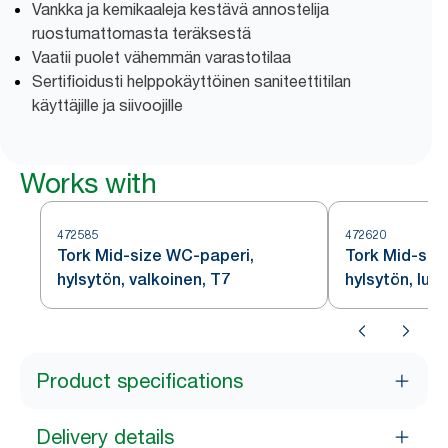
Vankka ja kemikaaleja kestävä annostelija
ruostumattomasta teräksestä
Vaatii puolet vähemmän varastotilaa
Sertifioidusti helppokäyttöinen saniteettitilan
käyttäjille ja siivoojille
Works with
472585
472620
Tork Mid-size WC-paperi,
Tork Mid-siz
hylsytön, valkoinen, T7
hylsytön, luo
Product specifications
Delivery details