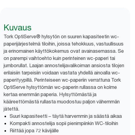
Kuvaus
Tork OptiServe® hylsytön on suuren kapasiteetin wc-
paperijärjestelmä tiloihin, joissa tehokkuus, vastuullisuus
ja erinomainen käyttökokemus ovat avainasemassa. Se
on parempi vaihtoehto kuin perinteinen wc-paperi tai
jumborullat. Laajan annostelijavalikoiman ansiosta tilojen
erilaisiin tarpeisiin voidaan vastata yhdellä ainoalla wc-
paperityypillä. Perinteiseen wc-paperiin verrattuna Tork
OptiServe hylsyttömän wc-paperin rullassa on kolme
kertaa enemmän paperia. Hylsyttömästä ja
kääreettömästä rullasta muodostuu paljon vähemmän
jätettä.
Suuri kapasiteetti – täytä harvemmin ja säästä aikaa
Kompakti annostelija sopii pienimpiinkin WC-tiloihin
Riittää jopa 72 kävijälle