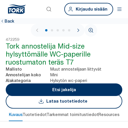
Kirjaudu sisään
Back
1 / 5
472259
Tork annostelija Mid-size
hylsyttömälle WC-paperille
ruostumaton teräs T7
Muut annostelijaan liittyvät
Mallisto
Mini
Annostelijan koko
Hylsytön wc-paperi
Alakategoria
Etsi jakelija
Lataa tuotetiedote
Kuvaus
Tuotetiedot
Tarkemmat toimitustiedot
Resources