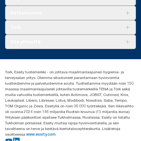
sertifioitu tuote: www.climate-id.com/9VIUDN
**
Ratkaisuja
Edustaa Tork OptiServe® -järjestelmän eurooppalaista
Ratkaisumme
täyttöpakkausvalikoimaa käyttökertaa kohden. Perustuu
Vastuullisuus
kolmannen osapuolen tarkastamiin elinkaariarviointeihin (LCA),
Tork Clean Care
Tork Vision Siivous
Tork
jotka kattavat kaikki täyttöpakkausten laatutasot kulutustietoihin
AD-a-Glance
yhdistettynä. Koska nämä tiedot ovat järjestelmän keskiarvoja,
Tork PaperCircle
niitä ei ole tarkoitettu käytettäväksi hiilipäästöraportoinnissa
Tietoa meistä
Ota yhteyttä
yksittäisten tuotteiden tai kulutuksen osalta.
Menestystarinoita
Media ja uutiset
tork.fi@essity.com
(+358) 9 5068 8222
Etsi jakelija
Tork, Essity tuotemerkki - on johtava maailmanlaajuinen hygienia- ja
Oy Essity Finland Ab
terveysalan yritys. Olemme sitoutuneet parantamaan hyvinvointia
Revontulenkuja 1
tuotteidemme ja palveluidemme avulla. Tuotteitamme myydään noin 150
02100 Espoo
maassa maailmanlaajuisesti johtavilla tuotemerkeillä TENA ja Tork sekä
muilla vahvoilla tuotemerkeillä, kuten Actimove, JOBST, Cutimed, Knix,
Leukoplast, Libero, Libresse, Lotus, Modibodi, Nosotras, Saba, Tempo,
TOM Organic ja Zewa. Essityllä on noin 36 000 työntekijää. Sen liikevaihto
oli vuonna 2024 noin 146 miljardia Ruotsin kruunua (13 miljardia euroa).
Yrityksen pääkonttori sijaitsee Tukholmassa, Ruotsissa. Essity on listattu
Tukholman pörssissä. Essity murtaa rajoja hyvinvointialalla, ja sen
tavoitteena on terve ja kestävä kiertotalousyhteiskunta. Lisätietoja
osoitteessa
www.essity.com