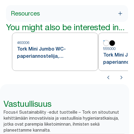
Resources
You might also be interested in...
460006
Tork Mini Jumbo WC-
555000
Tork Mini Ju
paperiannostelija,
paperiannoste
ruostumatonta terästä, T2
Vastuullisuus
Focus4 Sustainability -edut tuotteille – Tork on sitoutunut
kehittämään innovatiivisia ja vastuullisia hygieniaratkaisuja,
jotka ovat parempia liiketoiminnan, ihmisten sekä
planeettamme kannalta.