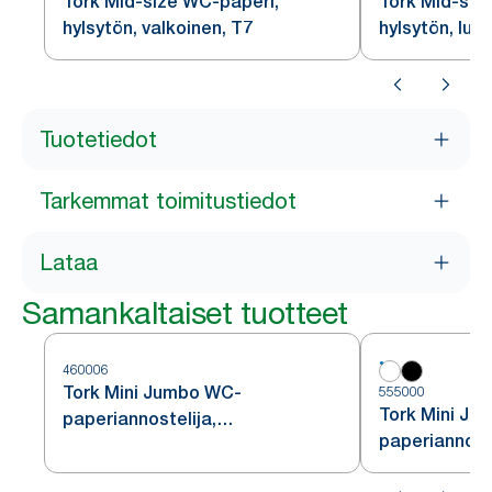
Tork Mid-size WC-paperi,
Tork Mid-siz
hylsytön, valkoinen, T7
hylsytön, luo
Tuotetiedot
Tarkemmat toimitustiedot
Lataa
Samankaltaiset tuotteet
460006
Tork Mini Jumbo WC-
555000
Tork Mini Ju
paperiannostelija,
paperiannoste
ruostumatonta terästä, T2