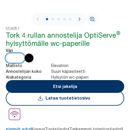
1 / 6
558051
®
Tork 4 rullan annostelija OptiServe
hylsyttömälle wc-paperille
Väri
Elevation
Mallisto
Suuri kapasiteetti
Annostelijan koko
Hylsytön wc-paperi
Alakategoria
Etsi jakelija
Lataa tuotetietosivu
ärkeimmät edut
Kuvaus
Tuotetiedot
Tarkemmat toimitustiedot
Lat