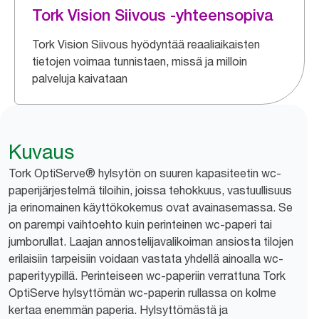
Tork Vision Siivous -yhteensopiva
Tork Vision Siivous hyödyntää reaaliaikaisten
tietojen voimaa tunnistaen, missä ja milloin
palveluja kaivataan
Kuvaus
Tork OptiServe® hylsytön on suuren kapasiteetin wc-
paperijärjestelmä tiloihin, joissa tehokkuus, vastuullisuus
ja erinomainen käyttökokemus ovat avainasemassa. Se
on parempi vaihtoehto kuin perinteinen wc-paperi tai
jumborullat. Laajan annostelijavalikoiman ansiosta tilojen
erilaisiin tarpeisiin voidaan vastata yhdellä ainoalla wc-
paperityypillä. Perinteiseen wc-paperiin verrattuna Tork
OptiServe hylsyttömän wc-paperin rullassa on kolme
kertaa enemmän paperia. Hylsyttömästä ja