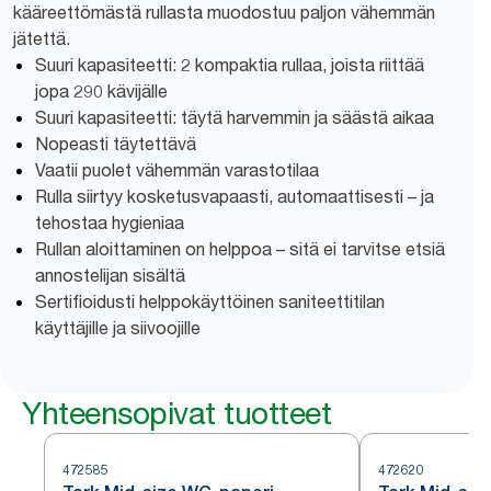
kääreettömästä rullasta muodostuu paljon vähemmän
jätettä.
Suuri kapasiteetti: 2 kompaktia rullaa, joista riittää
jopa 290 kävijälle
Suuri kapasiteetti: täytä harvemmin ja säästä aikaa
Nopeasti täytettävä
Vaatii puolet vähemmän varastotilaa
Rulla siirtyy kosketusvapaasti, automaattisesti – ja
tehostaa hygieniaa
Rullan aloittaminen on helppoa – sitä ei tarvitse etsiä
annostelijan sisältä
Sertifioidusti helppokäyttöinen saniteettitilan
käyttäjille ja siivoojille
Yhteensopivat tuotteet
472585
472620