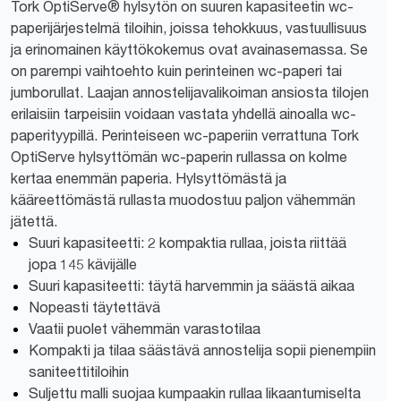
Tork OptiServe® hylsytön on suuren kapasiteetin wc-
paperijärjestelmä tiloihin, joissa tehokkuus, vastuullisuus
ja erinomainen käyttökokemus ovat avainasemassa. Se
on parempi vaihtoehto kuin perinteinen wc-paperi tai
jumborullat. Laajan annostelijavalikoiman ansiosta tilojen
erilaisiin tarpeisiin voidaan vastata yhdellä ainoalla wc-
paperityypillä. Perinteiseen wc-paperiin verrattuna Tork
OptiServe hylsyttömän wc-paperin rullassa on kolme
kertaa enemmän paperia. Hylsyttömästä ja
kääreettömästä rullasta muodostuu paljon vähemmän
jätettä.
Suuri kapasiteetti: 2 kompaktia rullaa, joista riittää
jopa 145 kävijälle
Suuri kapasiteetti: täytä harvemmin ja säästä aikaa
Nopeasti täytettävä
Vaatii puolet vähemmän varastotilaa
Kompakti ja tilaa säästävä annostelija sopii pienempiin
saniteettitiloihin
Suljettu malli suojaa kumpaakin rullaa likaantumiselta