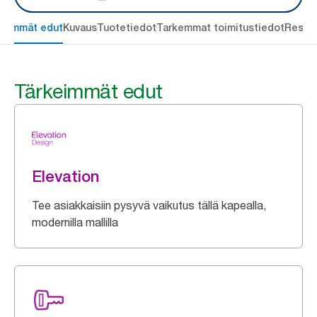
keimmät edut
Kuvaus
Tuotetiedot
Tarkemmat toimitustiedot
Resou
Tärkeimmät edut
Elevation
Tee asiakkaisiin pysyvä vaikutus tällä kapealla,
modernilla mallilla