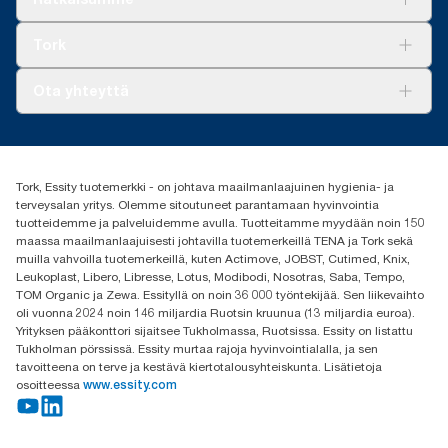
täyttöpakkausvalikoimaa käyttökertaa kohden. Perustuu
Vastuullisuus
kolmannen osapuolen tarkastamiin elinkaariarviointeihin (LCA),
Tork Clean Care
Tork Vision Siivous
Tork
jotka kattavat kaikki täyttöpakkausten laatutasot kulutustietoihin
AD-a-Glance
yhdistettynä. Koska nämä tiedot ovat järjestelmän keskiarvoja,
Tork PaperCircle
niitä ei ole tarkoitettu käytettäväksi hiilipäästöraportoinnissa
Tietoa meistä
Ota yhteyttä
yksittäisten tuotteiden tai kulutuksen osalta.
Menestystarinoita
Media ja uutiset
tork.fi@essity.com
(+358) 9 5068 8222
Etsi jakelija
Tork, Essity tuotemerkki - on johtava maailmanlaajuinen hygienia- ja
Oy Essity Finland Ab
terveysalan yritys. Olemme sitoutuneet parantamaan hyvinvointia
Revontulenkuja 1
tuotteidemme ja palveluidemme avulla. Tuotteitamme myydään noin 150
02100 Espoo
maassa maailmanlaajuisesti johtavilla tuotemerkeillä TENA ja Tork sekä
muilla vahvoilla tuotemerkeillä, kuten Actimove, JOBST, Cutimed, Knix,
Leukoplast, Libero, Libresse, Lotus, Modibodi, Nosotras, Saba, Tempo,
TOM Organic ja Zewa. Essityllä on noin 36 000 työntekijää. Sen liikevaihto
oli vuonna 2024 noin 146 miljardia Ruotsin kruunua (13 miljardia euroa).
Yrityksen pääkonttori sijaitsee Tukholmassa, Ruotsissa. Essity on listattu
Tukholman pörssissä. Essity murtaa rajoja hyvinvointialalla, ja sen
tavoitteena on terve ja kestävä kiertotalousyhteiskunta. Lisätietoja
osoitteessa
www.essity.com