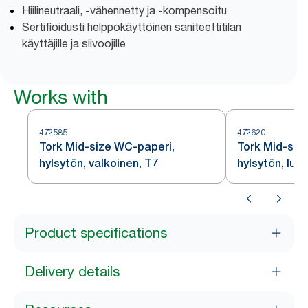
Hiilineutraali, -vähennetty ja -kompensoitu
Sertifioidusti helppokäyttöinen saniteettitilan
käyttäjille ja siivoojille
Works with
472585
472620
Tork Mid-size WC-paperi,
Tork Mid-siz
hylsytön, valkoinen, T7
hylsytön, luo
Product specifications
Delivery details