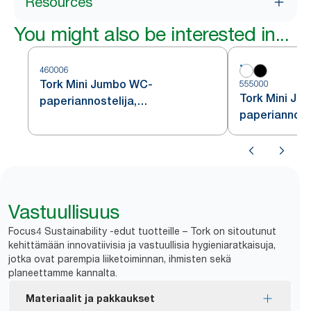
Resources
You might also be interested in...
460006
Tork Mini Jumbo WC-
555000
Tork Mini Ju
paperiannostelija,
paperiannoste
ruostumatonta terästä, T2
Vastuullisuus
Focus4 Sustainability -edut tuotteille – Tork on sitoutunut
kehittämään innovatiivisia ja vastuullisia hygieniaratkaisuja,
jotka ovat parempia liiketoiminnan, ihmisten sekä
planeettamme kannalta.
Materiaalit ja pakkaukset