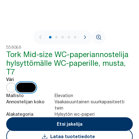
1 / 8
558068
Tork Mid-size WC-paperiannostelija
hylsyttömälle WC-paperille, musta,
T7
Väri
Elevation
Mallisto
Vaakasuuntainen suurkapasiteetti
Annostelijan koko
twin
Hylsytön wc-paperi
Alakategoria
Etsi jakelija
Lataa tuotetiedote