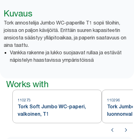
Kuvaus
Tork annostelija Jumbo WC-paperille T1 sopii tiloihin,
joissa on paljon kävijöitä. Erittäin suuren kapasiteetin
ansiosta säästyy ylläpitoaikaa, ja paperin saatavuus on
aina taattu.
Vankka rakenne ja lukko suojaavat rullaa ja estävät
näpistelyn haastavissa ympäristöissä
Works with
110273
110296
Tork Soft Jumbo WC-paperi,
Tork Jumbo 
valkoinen, T1
luonnonvalko