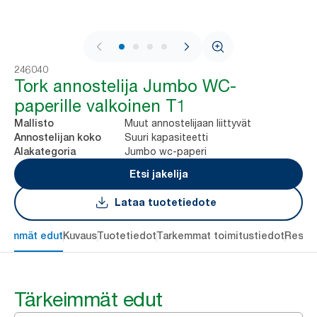
1 / 4
246040
Tork annostelija Jumbo WC-
paperille valkoinen T1
Muut annostelijaan liittyvät
Mallisto
Suuri kapasiteetti
Annostelijan koko
Jumbo wc-paperi
Alakategoria
Etsi jakelija
Lataa tuotetiedote
keimmät edut
Kuvaus
Tuotetiedot
Tarkemmat toimitustiedot
Resou
Tärkeimmät edut