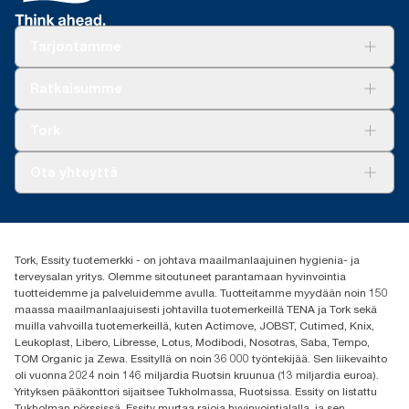
Tarjontamme
Ratkaisuja
Ratkaisumme
Vastuullisuus
Tork Clean Care
Tork Vision Siivous
Tork
AD-a-Glance
Tork PaperCircle
Tietoa meistä
Ota yhteyttä
Menestystarinoita
Media ja uutiset
tork.fi@essity.com
(+358) 9 5068 8222
Etsi jakelija
Tork, Essity tuotemerkki - on johtava maailmanlaajuinen hygienia- ja
Oy Essity Finland Ab
terveysalan yritys. Olemme sitoutuneet parantamaan hyvinvointia
Revontulenkuja 1
tuotteidemme ja palveluidemme avulla. Tuotteitamme myydään noin 150
02100 Espoo
maassa maailmanlaajuisesti johtavilla tuotemerkeillä TENA ja Tork sekä
muilla vahvoilla tuotemerkeillä, kuten Actimove, JOBST, Cutimed, Knix,
Leukoplast, Libero, Libresse, Lotus, Modibodi, Nosotras, Saba, Tempo,
TOM Organic ja Zewa. Essityllä on noin 36 000 työntekijää. Sen liikevaihto
oli vuonna 2024 noin 146 miljardia Ruotsin kruunua (13 miljardia euroa).
Yrityksen pääkonttori sijaitsee Tukholmassa, Ruotsissa. Essity on listattu
Tukholman pörssissä. Essity murtaa rajoja hyvinvointialalla, ja sen