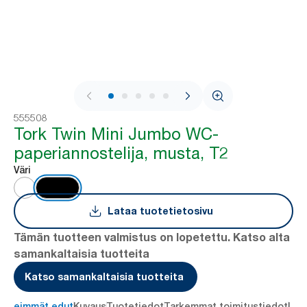
1 / 8
555508
Tork Twin Mini Jumbo WC-
paperiannostelija, musta, T2
Väri
Lataa tuotetietosivu
Tämän tuotteen valmistus on lopetettu. Katso alta
samankaltaisia tuotteita
Katso samankaltaisia tuotteita
ärkeimmät edut
Kuvaus
Tuotetiedot
Tarkemmat toimitustiedot
Lat