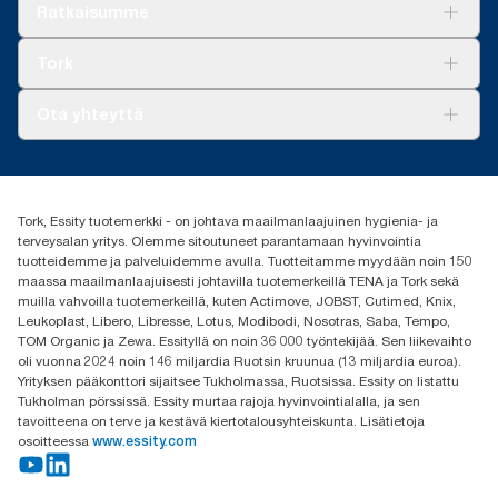
Ratkaisuja
Ratkaisumme
Vastuullisuus
Tork Clean Care
Tork Vision Siivous
Tork
AD-a-Glance
Tork PaperCircle
Tietoa meistä
Ota yhteyttä
Menestystarinoita
Media ja uutiset
tork.fi@essity.com
(+358) 9 5068 8222
Etsi jakelija
Tork, Essity tuotemerkki - on johtava maailmanlaajuinen hygienia- ja
Oy Essity Finland Ab
terveysalan yritys. Olemme sitoutuneet parantamaan hyvinvointia
Revontulenkuja 1
tuotteidemme ja palveluidemme avulla. Tuotteitamme myydään noin 150
02100 Espoo
maassa maailmanlaajuisesti johtavilla tuotemerkeillä TENA ja Tork sekä
muilla vahvoilla tuotemerkeillä, kuten Actimove, JOBST, Cutimed, Knix,
Leukoplast, Libero, Libresse, Lotus, Modibodi, Nosotras, Saba, Tempo,
TOM Organic ja Zewa. Essityllä on noin 36 000 työntekijää. Sen liikevaihto
oli vuonna 2024 noin 146 miljardia Ruotsin kruunua (13 miljardia euroa).
Yrityksen pääkonttori sijaitsee Tukholmassa, Ruotsissa. Essity on listattu
Tukholman pörssissä. Essity murtaa rajoja hyvinvointialalla, ja sen
tavoitteena on terve ja kestävä kiertotalousyhteiskunta. Lisätietoja
osoitteessa
www.essity.com