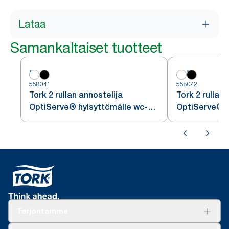
Lataa
Samankaltaiset tuotteet
558041
558042
Tork 2 rullan annostelija
Tork 2 rullan 
OptiServe® hylsyttömälle wc-
OptiServe® h
paperille
paperille
Tarjontamme