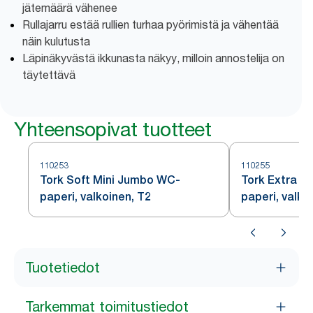
jätemäärä vähenee
Rullajarru estää rullien turhaa pyörimistä ja vähentää
näin kulutusta
Läpinäkyvästä ikkunasta näkyy, milloin annostelija on
täytettävä
Yhteensopivat tuotteet
110253
110255
Tork Soft Mini Jumbo WC-
Tork Extra S
paperi, valkoinen, T2
paperi, valko
Tuotetiedot
Tarkemmat toimitustiedot