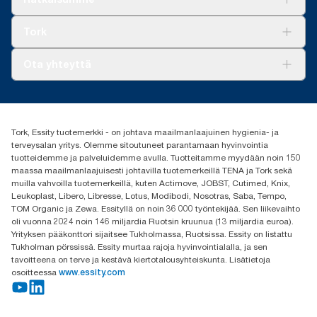
täyttöpakkausvalikoimaa käyttökertaa kohden. Perustuu
Vastuullisuus
kolmannen osapuolen tarkastamiin elinkaariarviointeihin (LCA),
Tork Clean Care
Tork Vision Siivous
Tork
jotka kattavat kaikki täyttöpakkausten laatutasot kulutustietoihin
AD-a-Glance
yhdistettynä. Koska nämä tiedot ovat järjestelmän keskiarvoja,
Tork PaperCircle
niitä ei ole tarkoitettu käytettäväksi hiilipäästöraportoinnissa
Tietoa meistä
Ota yhteyttä
yksittäisten tuotteiden tai kulutuksen osalta.
Menestystarinoita
Media ja uutiset
tork.fi@essity.com
(+358) 9 5068 8222
Etsi jakelija
Tork, Essity tuotemerkki - on johtava maailmanlaajuinen hygienia- ja
Oy Essity Finland Ab
terveysalan yritys. Olemme sitoutuneet parantamaan hyvinvointia
Revontulenkuja 1
tuotteidemme ja palveluidemme avulla. Tuotteitamme myydään noin 150
02100 Espoo
maassa maailmanlaajuisesti johtavilla tuotemerkeillä TENA ja Tork sekä
muilla vahvoilla tuotemerkeillä, kuten Actimove, JOBST, Cutimed, Knix,
Leukoplast, Libero, Libresse, Lotus, Modibodi, Nosotras, Saba, Tempo,
TOM Organic ja Zewa. Essityllä on noin 36 000 työntekijää. Sen liikevaihto
oli vuonna 2024 noin 146 miljardia Ruotsin kruunua (13 miljardia euroa).
Yrityksen pääkonttori sijaitsee Tukholmassa, Ruotsissa. Essity on listattu
Tukholman pörssissä. Essity murtaa rajoja hyvinvointialalla, ja sen
tavoitteena on terve ja kestävä kiertotalousyhteiskunta. Lisätietoja
osoitteessa
www.essity.com