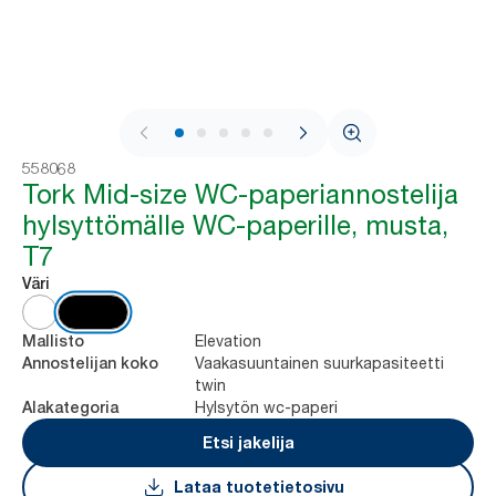
1 / 8
558068
Tork Mid-size WC-paperiannostelija
hylsyttömälle WC-paperille, musta,
T7
Väri
Elevation
Mallisto
Vaakasuuntainen suurkapasiteetti
Annostelijan koko
twin
Hylsytön wc-paperi
Alakategoria
Etsi jakelija
Lataa tuotetietosivu