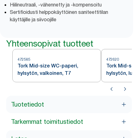
Hiilineutraali, -vähennetty ja -kompensoitu
Sertifioidusti helppokäyttöinen saniteettitilan
käyttäjille ja siivoojille
Yhteensopivat tuotteet
472585
472620
Tork Mid-size WC-paperi,
Tork Mid-siz
hylsytön, valkoinen, T7
hylsytön, luo
Tuotetiedot
Tarkemmat toimitustiedot