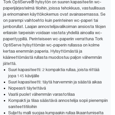
Tork OptiServe® hylsytön on suuren kapasiteetin wc-
paperijärjestelmä tiloihin, joissa tehokkuus, vastuullisuus
ja erinomainen käyttökokemus ovat avainasemassa. Se
on parempi vaihtoehto kuin perinteinen wc-paperi tai
jumborullat. Laajan annostelijavalikoiman ansiosta tilojen
erilaisiin tarpeisiin voidaan vastata yhdellä ainoalla wc-
paperityypillä. Perinteiseen wc-paperiin verrattuna Tork
OptiServe hylsyttömän wc-paperin rullassa on kolme
kertaa enemmän paperia. Hylsyttömästä ja
kääreettömästä rullasta muodostuu paljon vähemmän
jätettä.
Suuri kapasiteetti: 2 kompaktia rullaa, joista riittää
jopa 145 kävijälle
Suuri kapasiteetti: täytä harvemmin ja säästä aikaa
Nopeasti täytettävä
Vaatii puolet vähemmän varastotilaa
Kompakti ja tilaa säästävä annostelija sopii pienempiin
saniteettitiloihin
Suljettu malli suojaa kumpaakin rullaa likaantumiselta