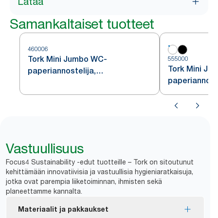
Lataa
Samankaltaiset tuotteet
460006
Tork Mini Jumbo WC-
555000
Tork Mini Ju
paperiannostelija,
paperiannoste
ruostumatonta terästä, T2
Vastuullisuus
Focus4 Sustainability -edut tuotteille – Tork on sitoutunut
kehittämään innovatiivisia ja vastuullisia hygieniaratkaisuja,
jotka ovat parempia liiketoiminnan, ihmisten sekä
planeettamme kannalta.
Materiaalit ja pakkaukset