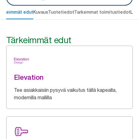
ärkeimmät edut
Kuvaus
Tuotetiedot
Tarkemmat toimitustiedot
Lat
Tärkeimmät edut
Elevation
Tee asiakkaisiin pysyvä vaikutus tällä kapealla,
modernilla mallilla