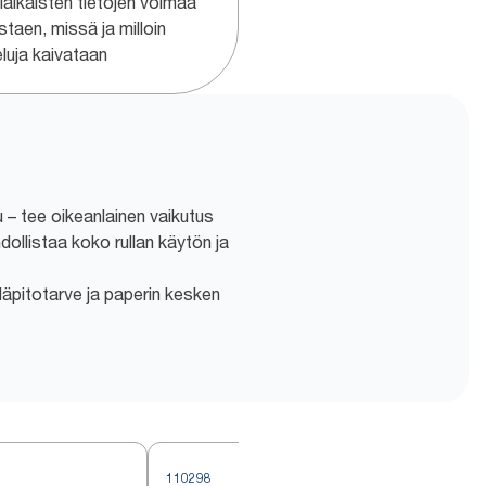
iaikaisten tietojen voimaa
staen, missä ja milloin
eluja kaivataan
– tee oikeanlainen vaikutus
dollistaa koko rullan käytön ja
lläpitotarve ja paperin kesken
110298
1