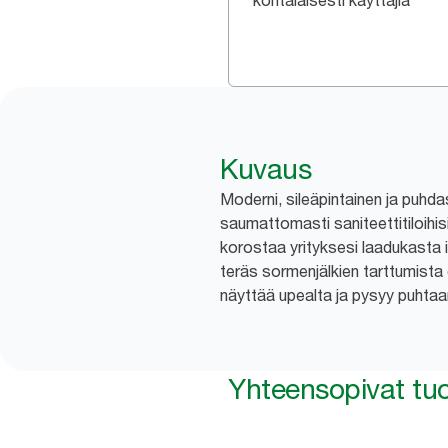
kohtalaisesti käyttäjiä
Kuvaus
Moderni, sileäpintainen ja puhdas
saumattomasti saniteettitiloihis
korostaa yrityksesi laadukasta
teräs sormenjälkien tarttumista 
näyttää upealta ja pysyy puhtaa
Yhteensopivat tuo