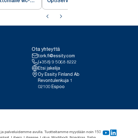
ttömälle wc-
OptiServe® hylsyttömälle wc-
paperille
Ota yhteyttä
tork.fi@essity.com
(+358) 9 5068 8222
Etsi jakelija
Oy Essity Finland Ab
Revontulenkuja 1
02100 Espoo
me ja palveluidemme avulla. Tuotteitamme myydään noin 150
plast, Libero, Libresse, Lotus, Modibodi, Nosotras, Saba,