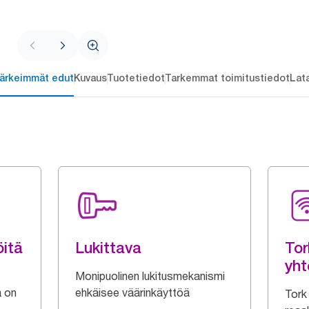
ärkeimmät edut
Kuvaus
Tuotetiedot
Tarkemmat toimitustiedot
Lat
öitä
Lukittava
Tor
yht
Monipuolinen lukitusmekanismi
a on
ehkäisee väärinkäyttöä
Tork