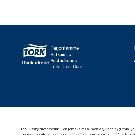
Tarjontamme
Ratkaisuja
Vastuullisuus
Tork Clean Care
Tork, Essity tuotemerkki - on johtava maailmanlaajuinen hygienia-
maassa maailmanlaajuisesti johtavilla tuotemerkeillä TENA ja Tork s