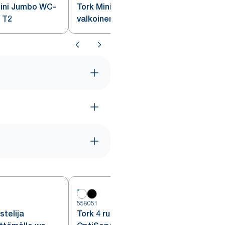
Mini Jumbo WC-
Tork Mini Jumbo WC-paperi,
, T2
valkoinen, T2
558051
5
stelija
Tork 4 rullan annostelija