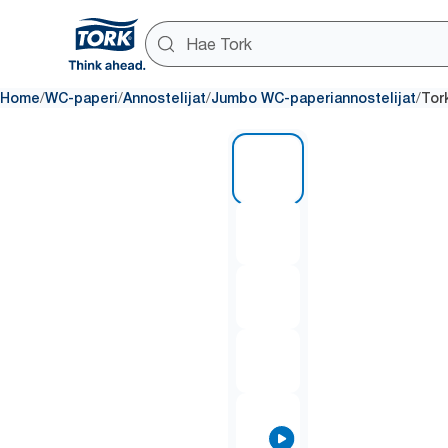
/
/
/
/
Home
WC-paperi
Annostelijat
Jumbo WC-paperiannostelijat
Tor
1 of 8