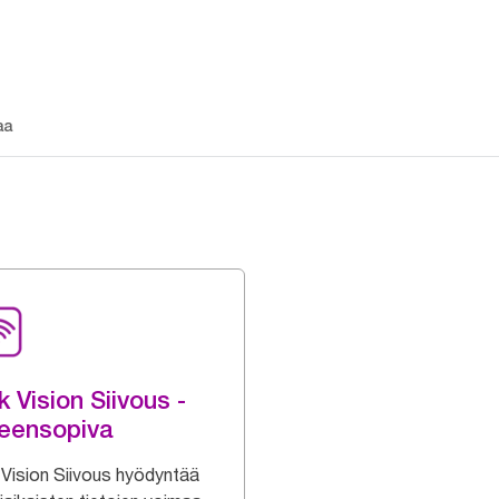
aa
k Vision Siivous -
eensopiva
 Vision Siivous hyödyntää