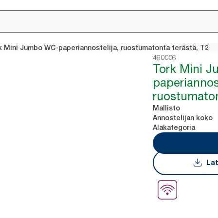
k Mini Jumbo WC-paperiannostelija, ruostumatonta terästä, T2
460006
Tork Mini 
paperiannost
ruostumaton
Mallisto
Annostelijan koko
Alakategoria
Lat