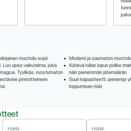
reaal
tunni
palv
linjainen muotoilu sopii
Moderni ja saumaton muotoilu 
i. Luo upea vaikutelma, joka
Kätevä rullan lopun pidike mah
 imagoa. Tyylikäs, ruostumaton
näin pienemmän jätemäärän
estävine pinnoitteineen
Suuri kapasiteetti: pienempi y
na.
loppumisen riski
tteet
110253
110255