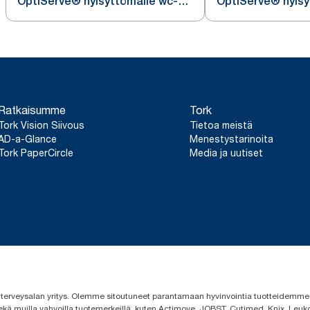
OptiServe® hylsyttömälle wc-
OptiServe® hylsy
paperille
paperille
Ratkaisumme
Tork
Tork Vision Siivous
Tietoa meistä
AD-a-Glance
Menestystarinoita
Tork PaperCircle
Media ja uutiset
 ja terveysalan yritys. Olemme sitoutuneet parantamaan hyvinvointia tuotteidem
ekä muilla vahvoilla tuotemerkeillä, kuten Actimove, JOBST, Cutimed, Knix, Leuko