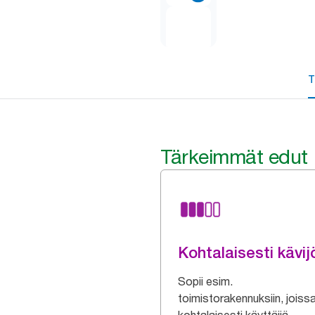
T
Tärkeimmät edut
Kohtalaisesti kävij
Sopii esim.
toimistorakennuksiin, joiss