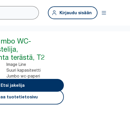
Kirjaudu sisään
Jumbo WC-
elija,
ta terästä, T2
Image Line
Suuri kapasiteetti
Jumbo wc-paperi
Etsi jakelija
aa tuotetietosivu