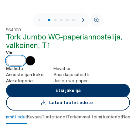
1 / 8
554000
Tork Jumbo WC-paperiannostelija,
valkoinen, T1
Väri
Elevation
Mallisto
Suuri kapasiteetti
Annostelijan koko
Jumbo wc-paperi
Alakategoria
Etsi jakelija
Lataa tuotetiedote
keimmät edut
Kuvaus
Tuotetiedot
Tarkemmat toimitustiedot
Resou