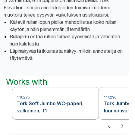
ja varmistaa, että paperia on aina saatavilla. Tork
Elevation -sarjan annostelijoiden toimiva, moderni
muotoilu tekee pysyvän vaikutuksen asiakkaisiisi.
Kätevä rullan lopun pidike mahdollistaa koko rullan
käytön ja näin pienemmän jätemäärän
Rullajarru estää rullien turhaa pyörimistä ja vähentää
näin kulutusta
Läpinäkyvästä ikkunasta näkyy, milloin annostelija on
täytettävä
Works with
110273
110296
Tork Soft Jumbo WC-paperi,
Tork Jumbo 
valkoinen, T1
luonnonvalko