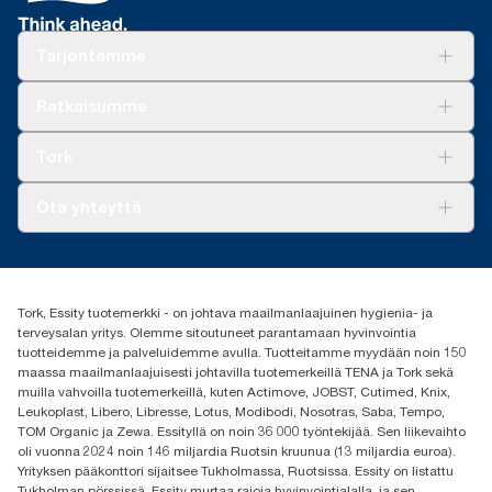
Tarjontamme
Ratkaisuja
Ratkaisumme
Vastuullisuus
Tork Clean Care
Tork Vision Siivous
Tork
AD-a-Glance
Tork PaperCircle
Tietoa meistä
Ota yhteyttä
Menestystarinoita
Media ja uutiset
tork.fi@essity.com
(+358) 9 5068 8222
Etsi jakelija
Tork, Essity tuotemerkki - on johtava maailmanlaajuinen hygienia- ja
Oy Essity Finland Ab
terveysalan yritys. Olemme sitoutuneet parantamaan hyvinvointia
Revontulenkuja 1
tuotteidemme ja palveluidemme avulla. Tuotteitamme myydään noin 150
02100 Espoo
maassa maailmanlaajuisesti johtavilla tuotemerkeillä TENA ja Tork sekä
muilla vahvoilla tuotemerkeillä, kuten Actimove, JOBST, Cutimed, Knix,
Leukoplast, Libero, Libresse, Lotus, Modibodi, Nosotras, Saba, Tempo,
TOM Organic ja Zewa. Essityllä on noin 36 000 työntekijää. Sen liikevaihto
oli vuonna 2024 noin 146 miljardia Ruotsin kruunua (13 miljardia euroa).
Yrityksen pääkonttori sijaitsee Tukholmassa, Ruotsissa. Essity on listattu
Tukholman pörssissä. Essity murtaa rajoja hyvinvointialalla, ja sen