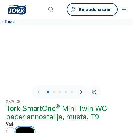
Kirjaudu sisään
Back
1 / 8
682008
®
Tork SmartOne
Mini Twin WC-
paperiannostelija, musta, T9
Väri