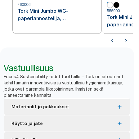
460006
Tork Mini Jumbo WC-
555000
Tork Mini Ju
paperiannostelija,
paperiannoste
ruostumatonta terästä, T2
Vastuullisuus
Focus4 Sustainability -edut tuotteille – Tork on sitoutunut
kehittämään innovatiivisia ja vastuullisia hygieniaratkaisuja,
jotka ovat parempia liiketoiminnan, ihmisten sekä
planeettamme kannalta.
Materiaalit ja pakkaukset
EU-ympäristömerkillä sertifioidut täyttöpakkaukset
Käyttö ja jäte
– vähäisempi ympäristövaikutus koko tuotteen
elinkaaren ajan.