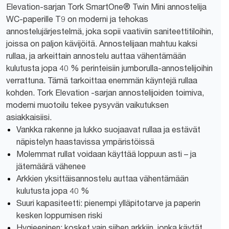
Elevation-sarjan Tork SmartOne® Twin Mini annostelija
WC-paperille T9 on moderni ja tehokas
annostelujärjestelmä, joka sopii vaativiin saniteettitiloihin,
joissa on paljon kävijöitä. Annostelijaan mahtuu kaksi
rullaa, ja arkeittain annostelu auttaa vähentämään
kulutusta jopa 40 % perinteisiin jumborulla-annostelijoihin
verrattuna. Tämä tarkoittaa enemmän käyntejä rullaa
kohden. Tork Elevation -sarjan annostelijoiden toimiva,
moderni muotoilu tekee pysyvän vaikutuksen
asiakkaisiisi.
Vankka rakenne ja lukko suojaavat rullaa ja estävät
näpistelyn haastavissa ympäristöissä
Molemmat rullat voidaan käyttää loppuun asti – ja
jätemäärä vähenee
Arkkien yksittäisannostelu auttaa vähentämään
kulutusta jopa 40 %
Suuri kapasiteetti: pienempi ylläpitotarve ja paperin
kesken loppumisen riski
Hygieeninen: kosket vain siihen arkkiin, jonka käytät