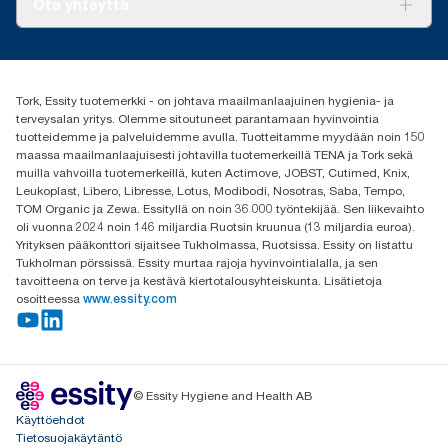
Ota yhteyttä
Menestystarinoita
Media ja uutiset
tork.fi@essity.com
(+358) 9 5068 8222
Etsi jakelija
Tork, Essity tuotemerkki - on johtava maailmanlaajuinen hygienia- ja
Oy Essity Finland Ab
terveysalan yritys. Olemme sitoutuneet parantamaan hyvinvointia
Revontulenkuja 1
tuotteidemme ja palveluidemme avulla. Tuotteitamme myydään noin 150
02100 Espoo
maassa maailmanlaajuisesti johtavilla tuotemerkeillä TENA ja Tork sekä
muilla vahvoilla tuotemerkeillä, kuten Actimove, JOBST, Cutimed, Knix,
Leukoplast, Libero, Libresse, Lotus, Modibodi, Nosotras, Saba, Tempo,
TOM Organic ja Zewa. Essityllä on noin 36 000 työntekijää. Sen liikevaihto
oli vuonna 2024 noin 146 miljardia Ruotsin kruunua (13 miljardia euroa).
Yrityksen pääkonttori sijaitsee Tukholmassa, Ruotsissa. Essity on listattu
Tukholman pörssissä. Essity murtaa rajoja hyvinvointialalla, ja sen
tavoitteena on terve ja kestävä kiertotalousyhteiskunta. Lisätietoja
osoitteessa
www.essity.com
© Essity Hygiene and Health AB
Käyttöehdot
Tietosuojakäytäntö