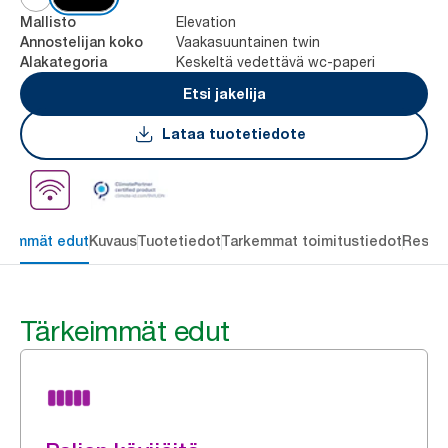
Elevation
Mallisto
Vaakasuuntainen twin
Annostelijan koko
Keskeltä vedettävä wc-paperi
Alakategoria
Etsi jakelija
Lataa tuotetiedote
keimmät edut
Kuvaus
Tuotetiedot
Tarkemmat toimitustiedot
Resou
Tärkeimmät edut