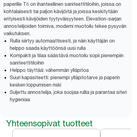
paperille T6 on ihanteellinen saniteettitiloihin, joissa on
kohtalaisesti tai paljon kävijöitä ja joissa keskitytään
erityisesti kävijöiden tyytyväisyyteen. Elevation-sarjan
annostelijoiden toimiva, moderni muotoilu tekee pysyvän
vaikutuksen.
Rulla siirtyy automaattisesti, ja näin käyttäjän on
helppo saada käyttöönsä uusi rulla
Kompakti ja tilaa säästävä muotoilu sopii pienempiin
saniteettitiloihin
Helppo täyttää: vähemmän ylläpitoa
Suuri kapasiteetti: pienempi ylläpitotarve ja paperin
kesken loppumisen riski
Suljettu annostelija, joka suojaa rullia ja parantaa siten
hygieniaa
Yhteensopivat tuotteet