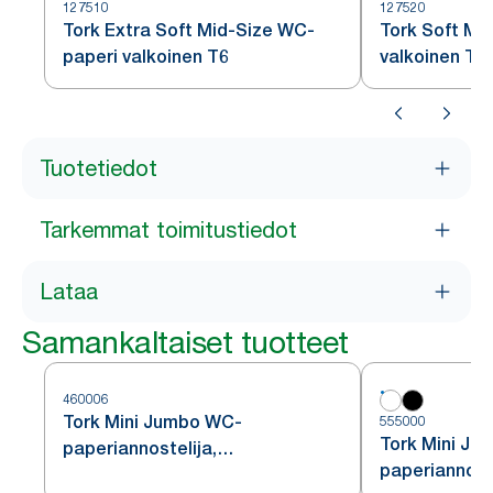
127510
127520
Tork Extra Soft Mid-Size WC-
Tork Soft Mi
paperi valkoinen T6
valkoinen T6
Tuotetiedot
Tarkemmat toimitustiedot
Lataa
Samankaltaiset tuotteet
460006
Tork Mini Jumbo WC-
555000
Tork Mini Ju
paperiannostelija,
paperiannoste
ruostumatonta terästä, T2