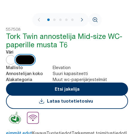
1 / 8
557508
Tork Twin annostelija Mid-size WC-
paperille musta T6
Väri
Elevation
Mallisto
Suuri kapasiteetti
Annostelijan koko
Muut wc-paperijärjestelmät
Alakategoria
Etsi jakelija
Lataa tuotetietosivu
ärkeimmät edut
Kuvaus
Tuotetiedot
Tarkemmat toimitustiedot
Lat