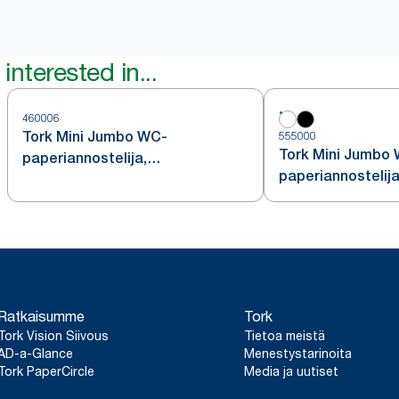
interested in...
460006
Tork Mini Jumbo WC-
555000
Tork Mini Jumbo
paperiannostelija,
paperiannostelija
ruostumatonta terästä, T2
Ratkaisumme
Tork
Tork Vision Siivous
Tietoa meistä
AD-a-Glance
Menestystarinoita
Tork PaperCircle
Media ja uutiset