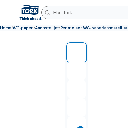
/
/
/
Home
WC-paperi
Annostelijat
Perinteiset WC-paperiannostelijat
1 of 8