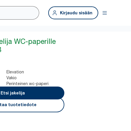
Kirjaudu sisään
elija WC-paperille
4
Elevation
Vakio
Perinteinen wc-paperi
Etsi jakelija
taa tuotetiedote