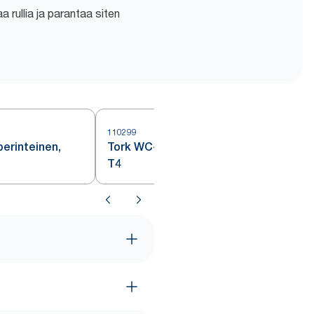
a rullia ja parantaa siten
110299
1
erinteinen,
Tork WC-paperi, luonnonvärinen,
T4