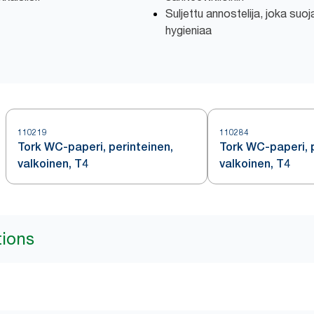
Suljettu annostelija, joka suoja
hygieniaa
110219
110284
Tork WC-paperi, perinteinen,
Tork WC-paperi, p
valkoinen, T4
valkoinen, T4
tions