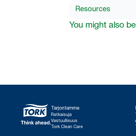
Resources
You might also be 
Tarjontamme
Ratkaisuja
Vastuullisuus
Tork Clean Care