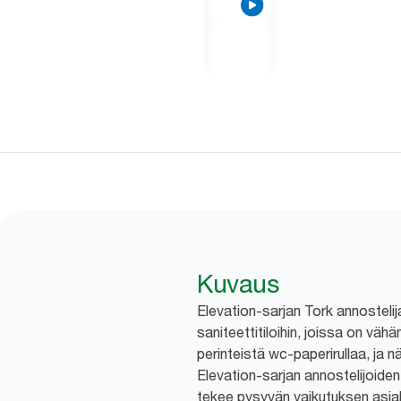
Kuvaus
Elevation-sarjan Tork annostelij
saniteettitiloihin, joissa on vähä
perinteistä wc-paperirullaa, ja n
Elevation-sarjan annostelijoiden
tekee pysyvän vaikutuksen asiakk