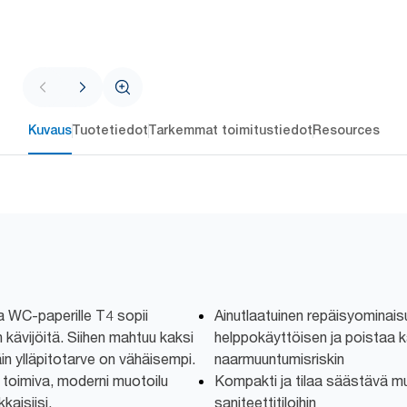
Kuvaus
Tuotetiedot
Tarkemmat toimitustiedot
Resources
a WC-paperille T4 sopii
Ainutlaatuinen repäisyominais
n kävijöitä. Siihen mahtuu kaksi
helppokäyttöisen ja poistaa kä
äin ylläpitotarve on vähäisempi.
naarmuuntumisriskin
 toimiva, moderni muotoilu
Kompakti ja tilaa säästävä mu
aisiisi.
saniteettitiloihin