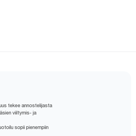
uus tekee annostelijasta
sien viiltymis- ja
otoilu sopii pienempiin