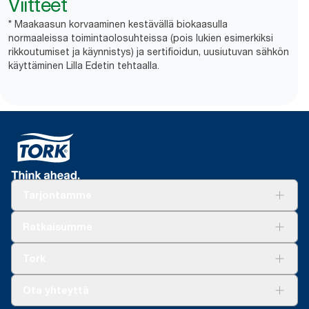
Viitteet
* Maakaasun korvaaminen kestävällä biokaasulla
normaaleissa toimintaolosuhteissa (pois lukien esimerkiksi
rikkoutumiset ja käynnistys) ja sertifioidun, uusiutuvan sähkön
käyttäminen Lilla Edetin tehtaalla.
Tarjontamme
Ratkaisuja
Ratkaisumme
Vastuullisuus
Tork Clean Care
Tork Vision Siivous
Tork
AD-a-Glance
Tork PaperCircle
Tietoa meistä
Ota yhteyttä
Menestystarinoita