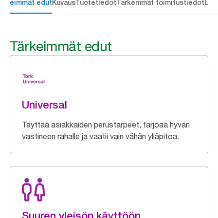
ärkeimmät edut
Kuvaus
Tuotetiedot
Tarkemmat toimitustiedot
Lat
Tärkeimmät edut
Universal
Täyttää asiakkaiden perustarpeet, tarjoaa hyvän
vastineen rahalle ja vaatii vain vähän ylläpitoa.
Suuren yleisön käyttöön