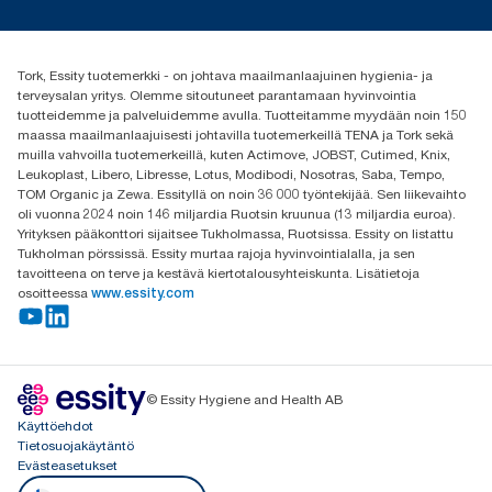
Media ja uutiset
tork.fi@essity.com
(+358) 9 5068 8222
Etsi jakelija
Tork, Essity tuotemerkki - on johtava maailmanlaajuinen hygienia- ja
Oy Essity Finland Ab
terveysalan yritys. Olemme sitoutuneet parantamaan hyvinvointia
Revontulenkuja 1
tuotteidemme ja palveluidemme avulla. Tuotteitamme myydään noin 150
02100 Espoo
maassa maailmanlaajuisesti johtavilla tuotemerkeillä TENA ja Tork sekä
muilla vahvoilla tuotemerkeillä, kuten Actimove, JOBST, Cutimed, Knix,
Leukoplast, Libero, Libresse, Lotus, Modibodi, Nosotras, Saba, Tempo,
TOM Organic ja Zewa. Essityllä on noin 36 000 työntekijää. Sen liikevaihto
oli vuonna 2024 noin 146 miljardia Ruotsin kruunua (13 miljardia euroa).
Yrityksen pääkonttori sijaitsee Tukholmassa, Ruotsissa. Essity on listattu
Tukholman pörssissä. Essity murtaa rajoja hyvinvointialalla, ja sen
tavoitteena on terve ja kestävä kiertotalousyhteiskunta. Lisätietoja
osoitteessa
www.essity.com
© Essity Hygiene and Health AB
Käyttöehdot
Tietosuojakäytäntö
Evästeasetukset