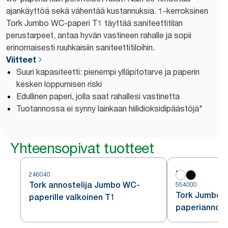
ajankäyttöä sekä vähentää kustannuksia. 1-kerroksinen
Tork Jumbo WC-paperi T1 täyttää saniteettitilan
perustarpeet, antaa hyvän vastineen rahalle ja sopii
erinomaisesti ruuhkaisiin saniteettitiloihin.
Viitteet
Suuri kapasiteetti: pienempi ylläpitotarve ja paperin
kesken loppumisen riski
Edullinen paperi, jolla saat rahallesi vastinetta
Tuotannossa ei synny lainkaan hiilidioksidipäästöjä*
Yhteensopivat tuotteet
246040
Tork annostelija Jumbo WC-
554000
Tork Jumbo 
paperille valkoinen T1
paperiannoste