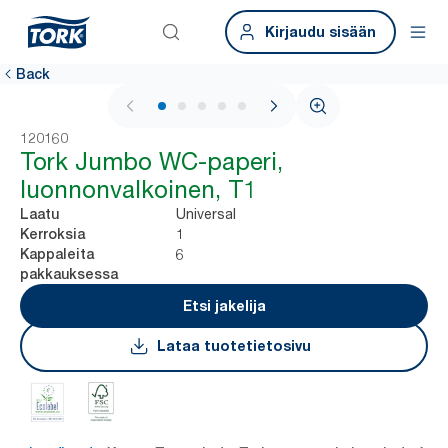
Kirjaudu sisään
Back
1 / 5
120160
Tork Jumbo WC-paperi,
luonnonvalkoinen, T1
Universal
Laatu
1
Kerroksia
6
Kappaleita
pakkauksessa
Etsi jakelija
Lataa tuotetietosivu