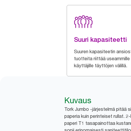
Suuri kapasiteetti
Suuren kapasiteetin ansios
tuotteita riittää useammille
käyttäjille täyttöjen välillä.
Kuvaus
Tork Jumbo -järjestelmä pitää 
paperia kuin perinteiset rullat.
paperi T1 tasapainottaa kustan
sopii erinomaisesti saniteettitiloi