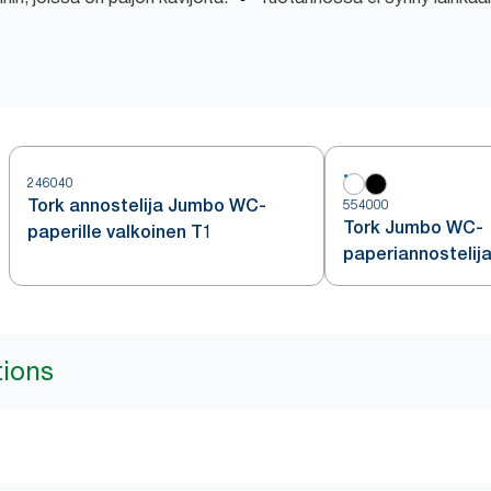
246040
Tork annostelija Jumbo WC-
554000
Tork Jumbo WC-
paperille valkoinen T1
paperiannostelija
tions