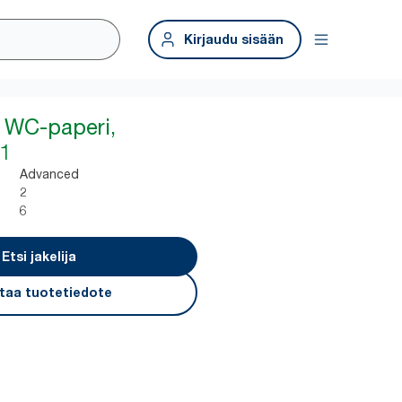
Kirjaudu sisään
 WC-paperi,
T1
Advanced
2
6
Etsi jakelija
taa tuotetiedote