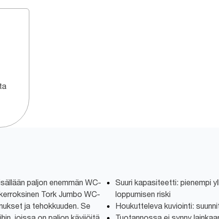
ta
sisällään paljon enemmän WC-
Suuri kapasiteetti: pienempi y
 2-kerroksinen Tork Jumbo WC-
loppumisen riski
nukset ja tehokkuuden. Se
Houkutteleva kuviointi: suunn
hin, joissa on paljon kävijöitä.
Tuotannossa ei synny lainkaan 