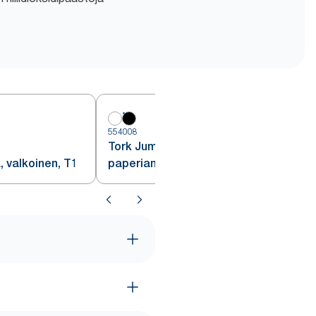
554008
Tork Jumbo WC-
, valkoinen, T1
paperiannostelija, musta, T1