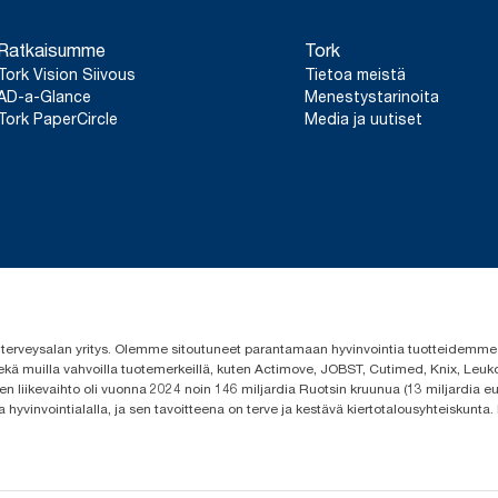
Ratkaisumme
Tork
Tork Vision Siivous
Tietoa meistä
AD-a-Glance
Menestystarinoita
Tork PaperCircle
Media ja uutiset
 ja terveysalan yritys. Olemme sitoutuneet parantamaan hyvinvointia tuotteidem
ekä muilla vahvoilla tuotemerkeillä, kuten Actimove, JOBST, Cutimed, Knix, Leuko
n liikevaihto oli vuonna 2024 noin 146 miljardia Ruotsin kruunua (13 miljardia eu
a hyvinvointialalla, ja sen tavoitteena on terve ja kestävä kiertotalousyhteiskunta.