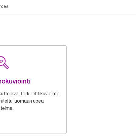
rces
okuviointi
tteleva Tork-lehtikuviointi:
niteltu luomaan upea
utelma.