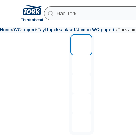
/
/
/
/
Home
WC-paperi
Täyttöpakkaukset
Jumbo WC-paperit
Tork Jum
1 of 5