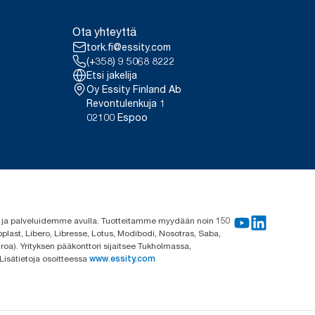
Ota yhteyttä
tork.fi@essity.com
(+358) 9 5068 8222
Etsi jakelija
Oy Essity Finland Ab
Revontulenkuja 1
02100 Espoo
me ja palveluidemme avulla. Tuotteitamme myydään noin 150
plast, Libero, Libresse, Lotus, Modibodi, Nosotras, Saba,
roa). Yrityksen pääkonttori sijaitsee Tukholmassa,
 Lisätietoja osoitteessa
www.essity.com