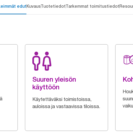
keimmät edut
Kuvaus
Tuotetiedot
Tarkemmat toimitustiedot
Resou
Suuren yleisön
Koh
käyttöön
Houku
mä
suun
Käytettäväksi toimistoissa,
vaik
auloissa ja vastaavissa tiloissa.