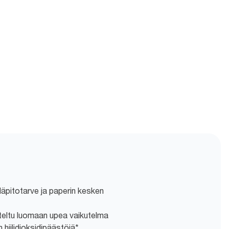
lläpitotarve ja paperin kesken
iteltu luomaan upea vaikutelma
hiilidioksidipäästöjä*