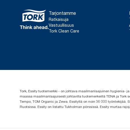
Tarjontamme
Ratkaisuja
Vastuullisuus
Tork Clean Care
Tork, Essity tuotemerkki - on johtava maailmanlaajuinen hygienia-
maassa maailmanlaajuisesti johtavilla tuotemerkeillä TENA ja Tork s
Tempo, TOM Organic ja Zewa. Essityllä on noin 36 000 työntekijää. Se
Ruotsissa. Essity on listattu Tukholman pörssissä. Essity murtaa rajoj