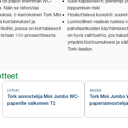
sä on paljon enemmän WC-
Suuri kapasiteetti: pienempi y
sa. Näin se tehostaa
loppumisen riski
uksia. 2-kerroksinen Tork Mini
Houkutteleva kuviointi: suunn
 kustannukset ja
Luonnollinen vaalean ruskea vä
iloihin, joissa on kohtalaisesti
pahvilaatikoiden käyttämisest
mistetaan 100-prosenttisesta
on hyvä vaihtoehto, jos halua
ympäristösitoumuksesi ja säil
Tork-laadun.
tteet
247040
460006
Tork annostelija Mini Jumbo WC-
Tork Mini Jumbo
paperille valkoinen T2
paperiannostelija
ruostumatonta te