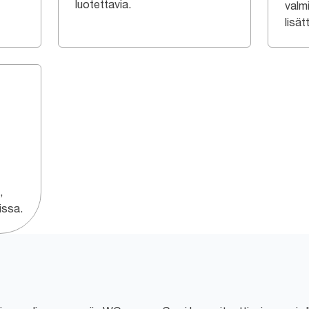
luotettavia.
valm
lisät
,
issa.