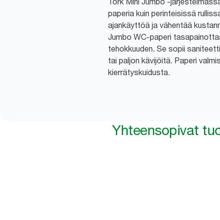
Tork Mini Jumbo -järjestelmäs
paperia kuin perinteisissä rullis
ajankäyttöä ja vähentää kustann
Jumbo WC-paperi tasapainottaa
tehokkuuden. Se sopii saniteettit
tai paljon kävijöitä. Paperi val
kierrätyskuidusta.
Yhteensopivat tuo