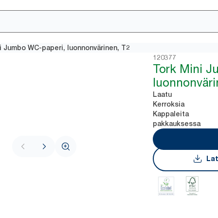
i Jumbo WC-paperi, luonnonvärinen, T2
120377
Tork Mini 
luonnonväri
Laatu
Kerroksia
Kappaleita
pakkauksessa
Lat