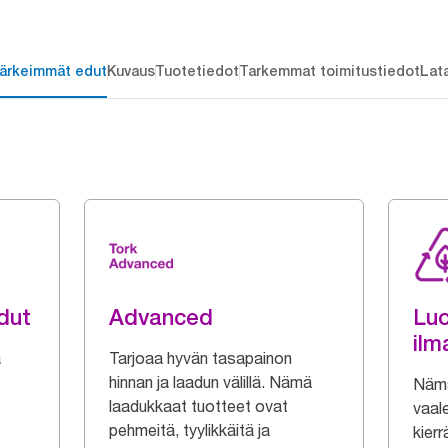
ärkeimmät edut
Kuvaus
Tuotetiedot
Tarkemmat toimitustiedot
Lat
dut
Advanced
Luo
ilm
ä
Tarjoaa hyvän tasapainon
hinnan ja laadun välillä. Nämä
Nämä
laadukkaat tuotteet ovat
vaal
pehmeitä, tyylikkäitä ja
kierr