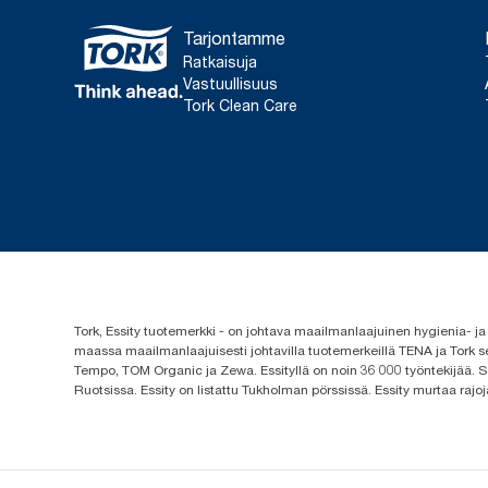
Tarjontamme
Ratkaisuja
Vastuullisuus
Tork Clean Care
Tork, Essity tuotemerkki - on johtava maailmanlaajuinen hygienia-
maassa maailmanlaajuisesti johtavilla tuotemerkeillä TENA ja Tork s
Tempo, TOM Organic ja Zewa. Essityllä on noin 36 000 työntekijää. Se
Ruotsissa. Essity on listattu Tukholman pörssissä. Essity murtaa rajoj