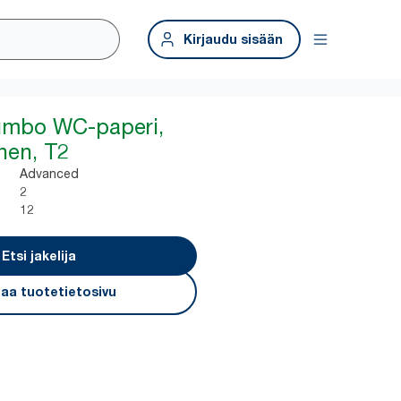
Kirjaudu sisään
Jumbo WC-paperi,
nen, T2
Advanced
2
12
Etsi jakelija
aa tuotetietosivu