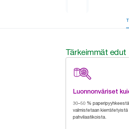
T
Tärkeimmät edut
Luonnonväriset kui
30–50 % paperipyyhkeest
valmistetaan kierrätetyistä
pahvilaatikoista.