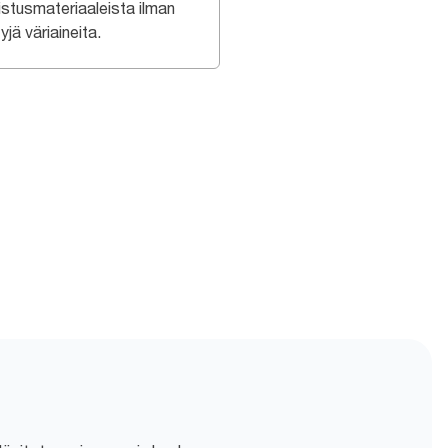
istusmateriaaleista ilman
tyjä väriaineita.