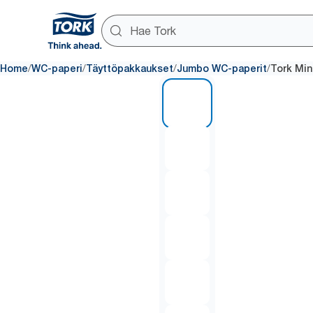
/
/
/
/
Home
WC-paperi
Täyttöpakkaukset
Jumbo WC-paperit
Tork Min
1 of 6