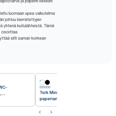
lläpitotarve ja paperin kesken
iteltu luomaan upea vaikutelma
ri johtuu kierrätettyjen
ä yhtenä kuitulähteistä. Tämä
t osoittaa
yttää silti saman korkean
 WC-
555000
5
Tork Mini Jumbo WC-
,
paperiannostelija, valkoinen, T2
rästä, T2