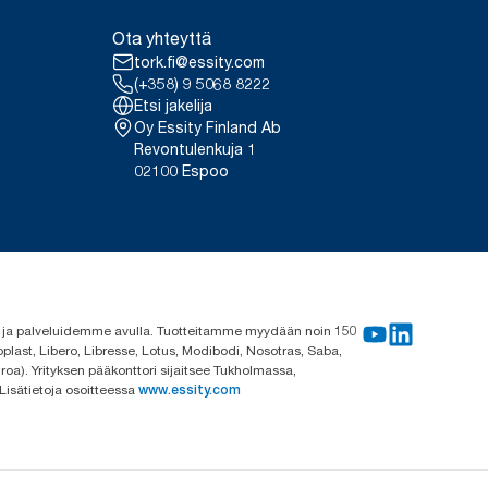
Ota yhteyttä
tork.fi@essity.com
(+358) 9 5068 8222
Etsi jakelija
Oy Essity Finland Ab
Revontulenkuja 1
02100 Espoo
me ja palveluidemme avulla. Tuotteitamme myydään noin 150
plast, Libero, Libresse, Lotus, Modibodi, Nosotras, Saba,
roa). Yrityksen pääkonttori sijaitsee Tukholmassa,
 Lisätietoja osoitteessa
www.essity.com