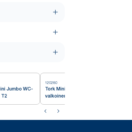
120280
6
Mini Jumbo WC-
Tork Mini Jumbo WC-paperi,
, T2
valkoinen, T2