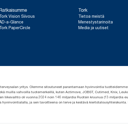
Ratkaisumme
Tork
Tork Vision Siivous
Tietoa meistä
AD-a-Glance
Menestystarinoita
Tork PaperCircle
Media ja uutiset
 ja terveysalan yritys. Olemme sitoutuneet parantamaan hyvinvointia tuotteidem
ekä muilla vahvoilla tuotemerkeillä, kuten Actimove, JOBST, Cutimed, Knix, Leuko
n liikevaihto oli vuonna 2024 noin 146 miljardia Ruotsin kruunua (13 miljardia eu
a hyvinvointialalla, ja sen tavoitteena on terve ja kestävä kiertotalousyhteiskunta.