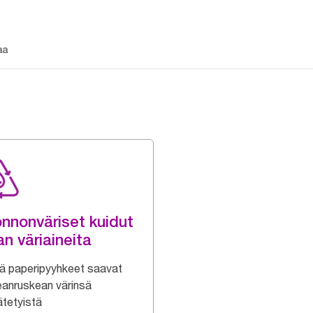
aa
nnonväriset kuidut
an väriaineita
 paperipyyhkeet saavat
eanruskean värinsä
ätetyistä