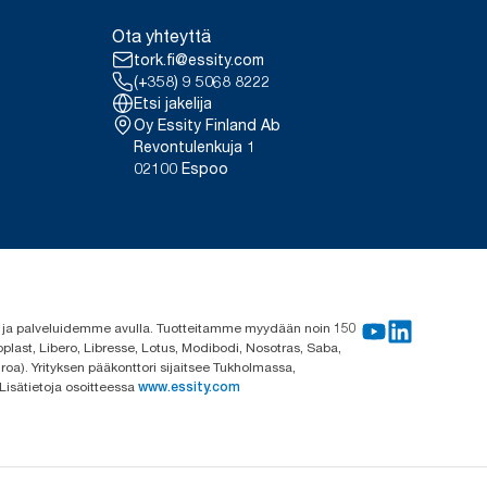
Ota yhteyttä
tork.fi@essity.com
(+358) 9 5068 8222
Etsi jakelija
Oy Essity Finland Ab
Revontulenkuja 1
02100 Espoo
me ja palveluidemme avulla. Tuotteitamme myydään noin 150
plast, Libero, Libresse, Lotus, Modibodi, Nosotras, Saba,
roa). Yrityksen pääkonttori sijaitsee Tukholmassa,
 Lisätietoja osoitteessa
www.essity.com