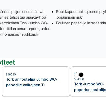
isällään paljon enemmän wc-
Suuri kapasiteetti: pienempi y
 Näin se tehostaa ajankäyttöä
loppumisen riski
-kerroksinen Tork Jumbo WC-
Edullinen paperi, jolla saat rah
teettitilan perustarpeet, antaa
erinomaisesti ruuhkaisiin
tteet
246040
Tork annostelija Jumbo WC-
554000
Tork Jumbo WC-
paperille valkoinen T1
paperiannostelija