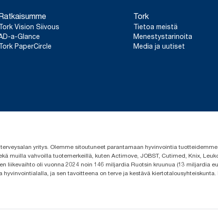
Ratkaisumme
Tork
Tork Vision Siivous
Tietoa meistä
AD-a-Glance
Menestystarinoita
Tork PaperCircle
Media ja uutiset
 ja terveysalan yritys. Olemme sitoutuneet parantamaan hyvinvointia tuotteidem
ekä muilla vahvoilla tuotemerkeillä, kuten Actimove, JOBST, Cutimed, Knix, Leuko
n liikevaihto oli vuonna 2024 noin 146 miljardia Ruotsin kruunua (13 miljardia eu
a hyvinvointialalla, ja sen tavoitteena on terve ja kestävä kiertotalousyhteiskunta.