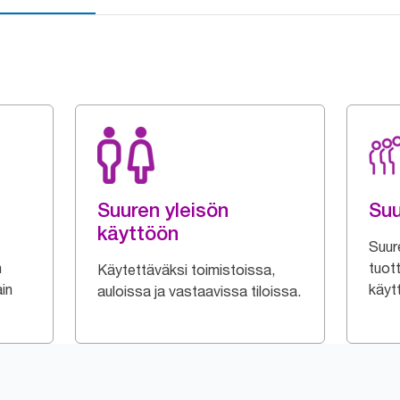
Suuren yleisön
Suu
käyttöön
Suur
n
tuott
Käytettäväksi toimistoissa,
ain
käytt
auloissa ja vastaavissa tiloissa.