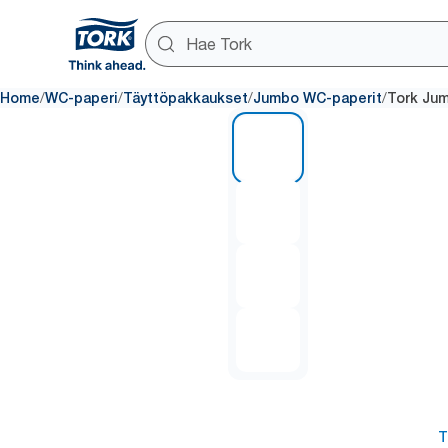
/
/
/
/
Home
WC-paperi
Täyttöpakkaukset
Jumbo WC-paperit
Tork Jum
1 of 4
T