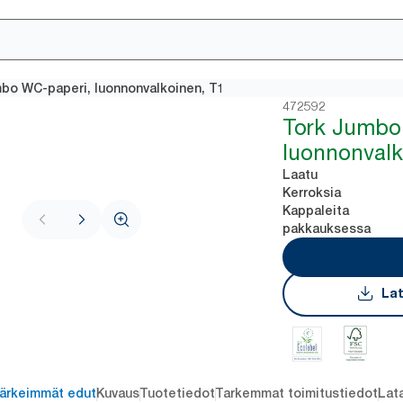
bo WC-paperi, luonnonvalkoinen, T1
472592
Tork Jumbo
luonnonvalk
Laatu
Kerroksia
Kappaleita
pakkauksessa
Lat
ärkeimmät edut
Kuvaus
Tuotetiedot
Tarkemmat toimitustiedot
Lat