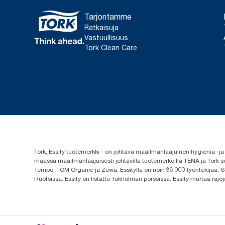
Tarjontamme
Ratkaisuja
Vastuullisuus
Tork Clean Care
Tork, Essity tuotemerkki - on johtava maailmanlaajuinen hygienia-
maassa maailmanlaajuisesti johtavilla tuotemerkeillä TENA ja Tork s
Tempo, TOM Organic ja Zewa. Essityllä on noin 36 000 työntekijää. Se
Ruotsissa. Essity on listattu Tukholman pörssissä. Essity murtaa rajoj