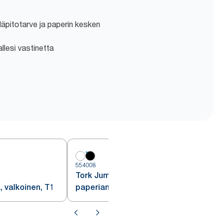
lläpitotarve ja paperin kesken
allesi vastinetta
554008
Tork Jumbo WC-
, valkoinen, T1
paperiannostelija, musta, T1