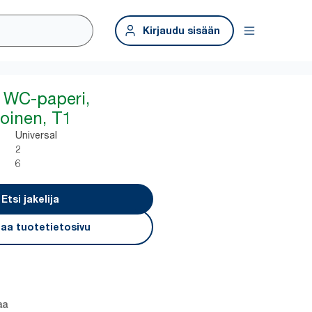
Kirjaudu sisään
 WC-paperi,
oinen, T1
Universal
2
6
Etsi jakelija
aa tuotetietosivu
aa