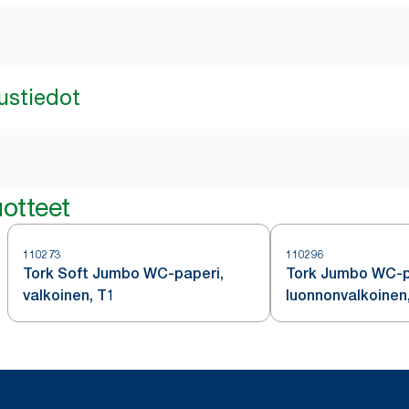
ustiedot
otteet
110273
110296
Tork Soft Jumbo WC-paperi,
Tork Jumbo WC-p
valkoinen, T1
luonnonvalkoinen