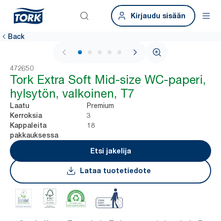
Kirjaudu sisään
Back
1 / 5
472650
Tork Extra Soft Mid-size WC-paperi,
hylsytön, valkoinen, T7
Premium
Laatu
3
Kerroksia
18
Kappaleita
pakkauksessa
Etsi jakelija
Lataa tuotetiedote