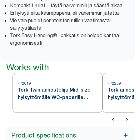
Kompaktit rullat – täytä harvemmin ja säästä aikaa
Ei hylsyä eikä käärepaperia, eli vähemmän jätettä
Vie vain puolet perinteisten rullien vaatimasta
säilytystilasta
Tork Easy Handling® -pakkaus on helppo kantaa
ergonomisesti
Works with
472019
472259
Tork Twin annostelija Mid-size
Tork annostel
hylsyttömälle WC-paperille
hylsyttömäll
ruostumaton teräs T7
ruostumaton 
Product specifications