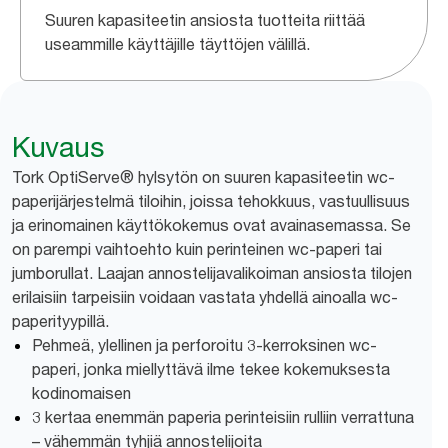
Suuren kapasiteetin ansiosta tuotteita riittää
useammille käyttäjille täyttöjen välillä.
Kuvaus
Tork OptiServe® hylsytön on suuren kapasiteetin wc-
paperijärjestelmä tiloihin, joissa tehokkuus, vastuullisuus
ja erinomainen käyttökokemus ovat avainasemassa. Se
on parempi vaihtoehto kuin perinteinen wc-paperi tai
jumborullat. Laajan annostelijavalikoiman ansiosta tilojen
erilaisiin tarpeisiin voidaan vastata yhdellä ainoalla wc-
paperityypillä.
Pehmeä, ylellinen ja perforoitu 3-kerroksinen wc-
paperi, jonka miellyttävä ilme tekee kokemuksesta
kodinomaisen
3 kertaa enemmän paperia perinteisiin rulliin verrattuna
– vähemmän tyhjiä annostelijoita