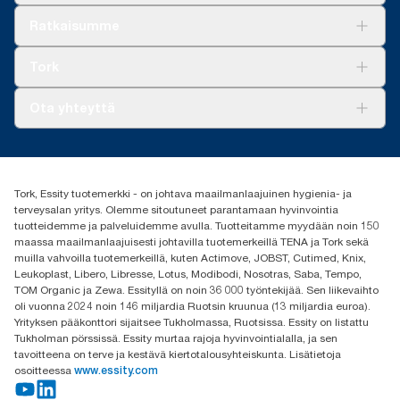
**
Ratkaisuja
Edustaa Tork OptiServe® -järjestelmän eurooppalaista
Ratkaisumme
täyttöpakkausvalikoimaa käyttökertaa kohden. Perustuu
Vastuullisuus
kolmannen osapuolen tarkastamiin elinkaariarviointeihin (LCA),
Tork Clean Care
Tork Vision Siivous
Tork
jotka kattavat kaikki täyttöpakkausten laatutasot kulutustietoihin
AD-a-Glance
yhdistettynä. Koska nämä tiedot ovat järjestelmän keskiarvoja,
Tork PaperCircle
niitä ei ole tarkoitettu käytettäväksi hiilipäästöraportoinnissa
Tietoa meistä
Ota yhteyttä
yksittäisten tuotteiden tai kulutuksen osalta.
Menestystarinoita
Media ja uutiset
tork.fi@essity.com
(+358) 9 5068 8222
Etsi jakelija
Tork, Essity tuotemerkki - on johtava maailmanlaajuinen hygienia- ja
Oy Essity Finland Ab
terveysalan yritys. Olemme sitoutuneet parantamaan hyvinvointia
Revontulenkuja 1
tuotteidemme ja palveluidemme avulla. Tuotteitamme myydään noin 150
02100 Espoo
maassa maailmanlaajuisesti johtavilla tuotemerkeillä TENA ja Tork sekä
muilla vahvoilla tuotemerkeillä, kuten Actimove, JOBST, Cutimed, Knix,
Leukoplast, Libero, Libresse, Lotus, Modibodi, Nosotras, Saba, Tempo,
TOM Organic ja Zewa. Essityllä on noin 36 000 työntekijää. Sen liikevaihto
oli vuonna 2024 noin 146 miljardia Ruotsin kruunua (13 miljardia euroa).
Yrityksen pääkonttori sijaitsee Tukholmassa, Ruotsissa. Essity on listattu
Tukholman pörssissä. Essity murtaa rajoja hyvinvointialalla, ja sen
tavoitteena on terve ja kestävä kiertotalousyhteiskunta. Lisätietoja
osoitteessa
www.essity.com