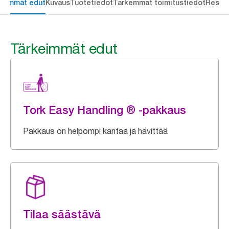
keimmät edut
Kuvaus
Tuotetiedot
Tarkemmat toimitustiedot
Resou
Tärkeimmät edut
Tork Easy Handling ® -pakkaus
Pakkaus on helpompi kantaa ja hävittää
Tilaa säästävä