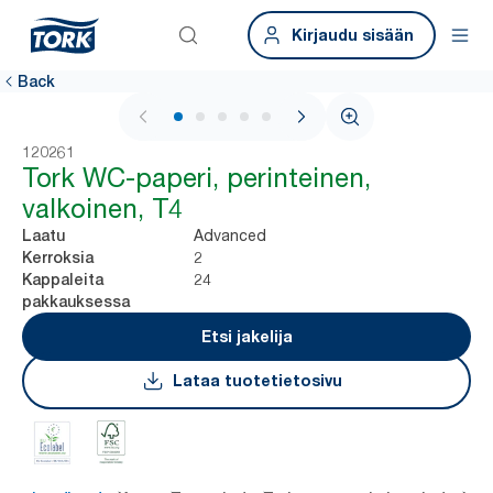
Kirjaudu sisään
Back
1 / 5
120261
Tork WC-paperi, perinteinen,
valkoinen, T4
Advanced
Laatu
2
Kerroksia
24
Kappaleita
pakkauksessa
Etsi jakelija
Lataa tuotetietosivu