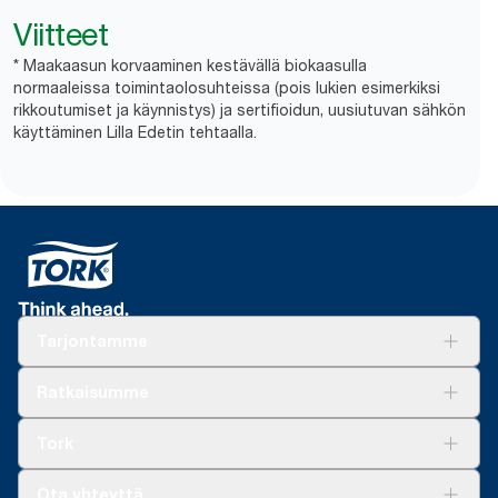
Viitteet
* Maakaasun korvaaminen kestävällä biokaasulla
normaaleissa toimintaolosuhteissa (pois lukien esimerkiksi
rikkoutumiset ja käynnistys) ja sertifioidun, uusiutuvan sähkön
käyttäminen Lilla Edetin tehtaalla.
Tarjontamme
Ratkaisuja
Ratkaisumme
Vastuullisuus
Tork Clean Care
Tork Vision Siivous
Tork
AD-a-Glance
Tork PaperCircle
Tietoa meistä
Ota yhteyttä