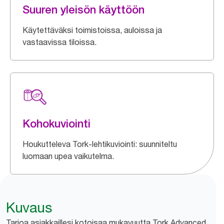
Suuren yleisön käyttöön
Käytettäväksi toimistoissa, auloissa ja
vastaavissa tiloissa.
Kohokuviointi
Houkutteleva Tork-lehtikuviointi: suunniteltu
luomaan upea vaikutelma.
Kuvaus
Tarjoa asiakkaillesi kotoisaa mukavuutta Tork Advanced