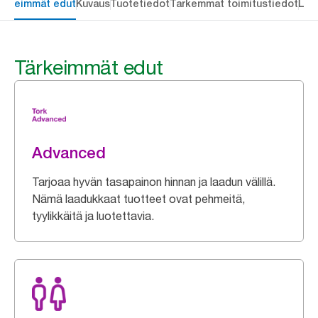
ärkeimmät edut
Kuvaus
Tuotetiedot
Tarkemmat toimitustiedot
Lat
Tärkeimmät edut
Advanced
Tarjoaa hyvän tasapainon hinnan ja laadun välillä.
Nämä laadukkaat tuotteet ovat pehmeitä,
tyylikkäitä ja luotettavia.