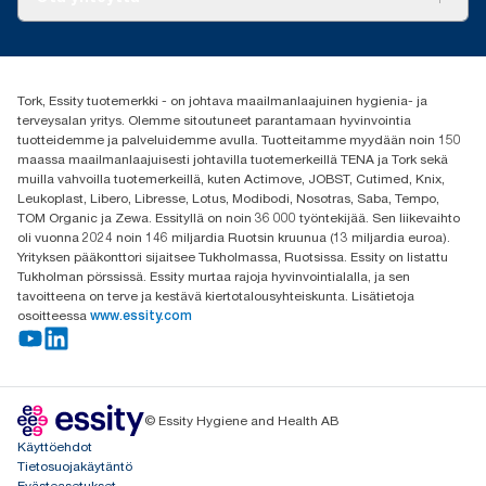
Menestystarinoita
Media ja uutiset
tork.fi@essity.com
(+358) 9 5068 8222
Etsi jakelija
Tork, Essity tuotemerkki - on johtava maailmanlaajuinen hygienia- ja
Oy Essity Finland Ab
terveysalan yritys. Olemme sitoutuneet parantamaan hyvinvointia
Revontulenkuja 1
tuotteidemme ja palveluidemme avulla. Tuotteitamme myydään noin 150
02100 Espoo
maassa maailmanlaajuisesti johtavilla tuotemerkeillä TENA ja Tork sekä
muilla vahvoilla tuotemerkeillä, kuten Actimove, JOBST, Cutimed, Knix,
Leukoplast, Libero, Libresse, Lotus, Modibodi, Nosotras, Saba, Tempo,
TOM Organic ja Zewa. Essityllä on noin 36 000 työntekijää. Sen liikevaihto
oli vuonna 2024 noin 146 miljardia Ruotsin kruunua (13 miljardia euroa).
Yrityksen pääkonttori sijaitsee Tukholmassa, Ruotsissa. Essity on listattu
Tukholman pörssissä. Essity murtaa rajoja hyvinvointialalla, ja sen
tavoitteena on terve ja kestävä kiertotalousyhteiskunta. Lisätietoja
osoitteessa
www.essity.com
© Essity Hygiene and Health AB
Käyttöehdot
Tietosuojakäytäntö
Evästeasetukset