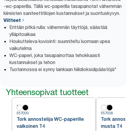
-wc-paperilla. Tällä wc-paperilla tasapainotat vähemmän
kiireisten saniteettitilojen kustannukset ja suorituskyvyn.
Viitteet
Erittäin pitkä rulla: vähemmän täyttöjä, säästää
ylläpitoaikaa
Houkutteleva kuviointi: suunniteltu luomaan upea
vaikutelma
WC-paperi, joka tasapainottaa tehokkaasti
kustannukset ja tehon
Tuotannossa ei synny lainkaan hiilidioksidipäästöjä*
Yhteensopivat tuotteet
557000
557008
Tork annostelija WC-paperille
Tork annoste
valkoinen T4
musta T4