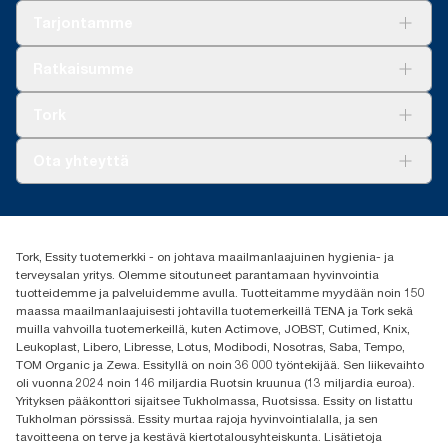
Tarjontamme
Ratkaisuja
Ratkaisumme
Vastuullisuus
Tork Clean Care
Tork Vision Siivous
Tork
AD-a-Glance
Tork PaperCircle
Tietoa meistä
Ota yhteyttä
Menestystarinoita
Media ja uutiset
tork.fi@essity.com
(+358) 9 5068 8222
Etsi jakelija
Tork, Essity tuotemerkki - on johtava maailmanlaajuinen hygienia- ja
Oy Essity Finland Ab
terveysalan yritys. Olemme sitoutuneet parantamaan hyvinvointia
Revontulenkuja 1
tuotteidemme ja palveluidemme avulla. Tuotteitamme myydään noin 150
02100 Espoo
maassa maailmanlaajuisesti johtavilla tuotemerkeillä TENA ja Tork sekä
muilla vahvoilla tuotemerkeillä, kuten Actimove, JOBST, Cutimed, Knix,
Leukoplast, Libero, Libresse, Lotus, Modibodi, Nosotras, Saba, Tempo,
TOM Organic ja Zewa. Essityllä on noin 36 000 työntekijää. Sen liikevaihto
oli vuonna 2024 noin 146 miljardia Ruotsin kruunua (13 miljardia euroa).
Yrityksen pääkonttori sijaitsee Tukholmassa, Ruotsissa. Essity on listattu
Tukholman pörssissä. Essity murtaa rajoja hyvinvointialalla, ja sen
tavoitteena on terve ja kestävä kiertotalousyhteiskunta. Lisätietoja