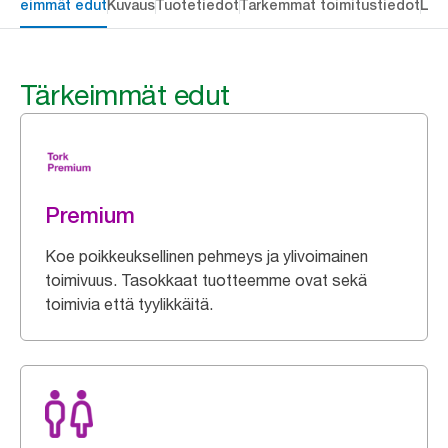
ärkeimmät edut
Kuvaus
Tuotetiedot
Tarkemmat toimitustiedot
Lat
Tärkeimmät edut
Premium
Koe poikkeuksellinen pehmeys ja ylivoimainen
toimivuus. Tasokkaat tuotteemme ovat sekä
toimivia että tyylikkäitä.