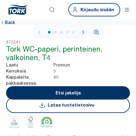
Kirjaudu sisään
Back
1 / 5
472241
Tork WC-paperi, perinteinen,
valkoinen, T4
Premium
Laatu
3
Kerroksia
40
Kappaleita
pakkauksessa
Etsi jakelija
Lataa tuotetietosivu