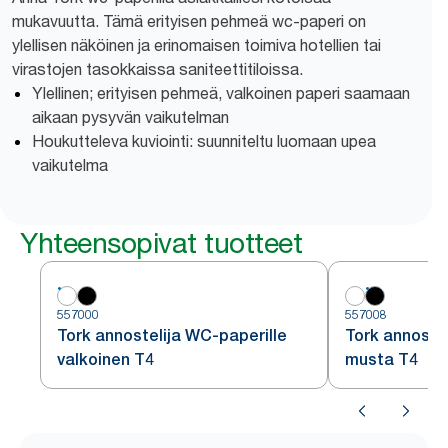
mukavuutta. Tämä erityisen pehmeä wc-paperi on
ylellisen näköinen ja erinomaisen toimiva hotellien tai
virastojen tasokkaissa saniteettitiloissa.
Ylellinen; erityisen pehmeä, valkoinen paperi saamaan
aikaan pysyvän vaikutelman
Houkutteleva kuviointi: suunniteltu luomaan upea
vaikutelma
Yhteensopivat tuotteet
557000
557008
Tork annostelija WC-paperille
Tork annoste
valkoinen T4
musta T4