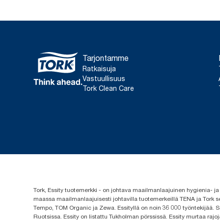
Tarjontamme
Ratkaisuja
Vastuullisuus
Tork Clean Care
Tork, Essity tuotemerkki - on johtava maailmanlaajuinen hygienia-
maassa maailmanlaajuisesti johtavilla tuotemerkeillä TENA ja Tork s
Tempo, TOM Organic ja Zewa. Essityllä on noin 36 000 työntekijää. Se
Ruotsissa. Essity on listattu Tukholman pörssissä. Essity murtaa rajoj