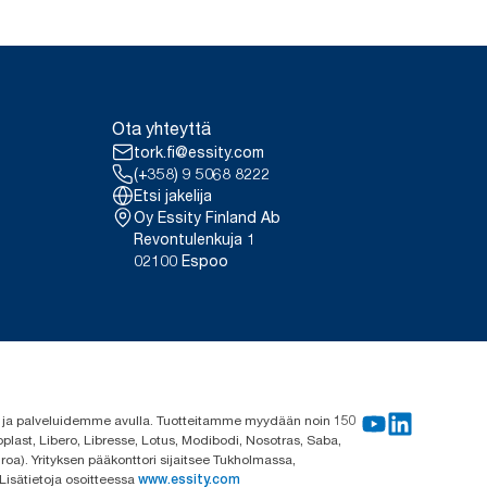
Ota yhteyttä
tork.fi@essity.com
(+358) 9 5068 8222
Etsi jakelija
Oy Essity Finland Ab
Revontulenkuja 1
02100 Espoo
me ja palveluidemme avulla. Tuotteitamme myydään noin 150
plast, Libero, Libresse, Lotus, Modibodi, Nosotras, Saba,
roa). Yrityksen pääkonttori sijaitsee Tukholmassa,
 Lisätietoja osoitteessa
www.essity.com