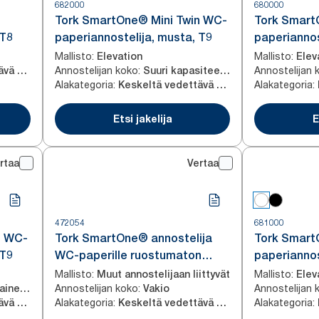
682000
680000
Tork SmartOne® Mini Twin WC-
Tork Smar
 T8
paperiannostelija, musta, T9
paperiannos
Mallisto
:
Mallisto
:
Elevation
Elev
Annostelijan koko
:
Annostelijan 
Keskeltä vedettävä wc-paperi
Suuri kapasiteetti
Alakategoria
:
Alakategoria
:
Keskeltä vedettävä wc-paperi
Etsi jakelija
E
rtaa
Vertaa
472054
681000
n WC-
Tork SmartOne® annostelija
Tork Smart
 T9
WC-paperille ruostumaton
paperiannos
teräs T8
Mallisto
:
Mallisto
:
Muut annostelijaan liittyvät
Elev
Annostelijan koko
:
Annostelijan 
Vaakasuuntainen twin
Vakio
Alakategoria
:
Alakategoria
:
Keskeltä vedettävä wc-paperi
Keskeltä vedettävä wc-paperi