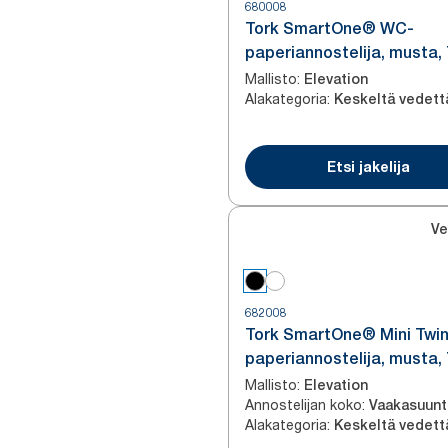
680008
Tork SmartOne® WC-
paperiannostelija, musta,
Mallisto
:
Elevation
Alakategoria
:
Etsi jakelija
Ve
682008
Tork SmartOne® Mini Twi
paperiannostelija, musta,
Mallisto
:
Elevation
Annostelijan koko
:
Alakategoria
: