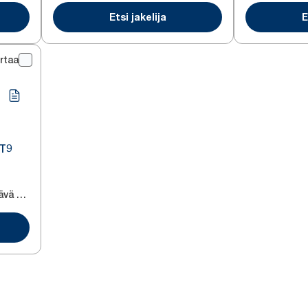
Etsi jakelija
E
rtaa
-
 T9
Keskeltä vedettävä wc-paperi