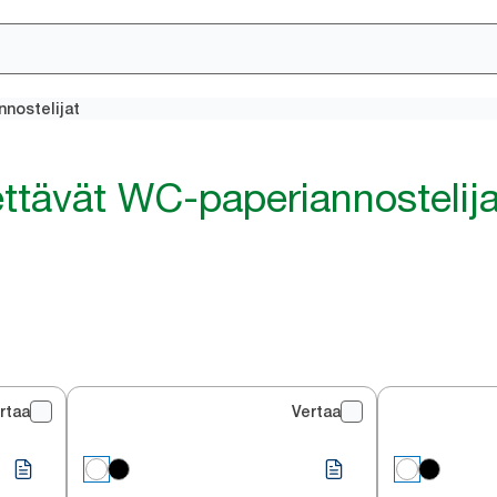
nostelijat
ttävät WC-paperiannostelija
rtaa
Vertaa