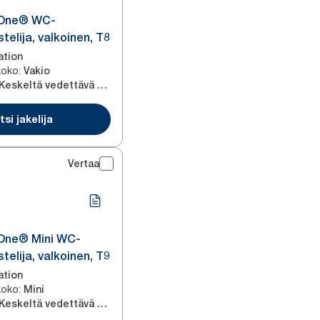
tOne® WC-
telija, valkoinen, T8
ation
koko
:
Vakio
Keskeltä vedettävä wc-paperi
tsi jakelija
Vertaa
One® Mini WC-
telija, valkoinen, T9
ation
koko
:
Mini
Keskeltä vedettävä wc-paperi