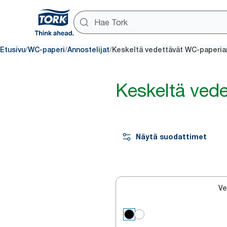
/
/
/
Etusivu
WC-paperi
Annostelijat
Keskeltä vedettävät WC-paperian
Keskeltä vede
Näytä suodattimet
Ve