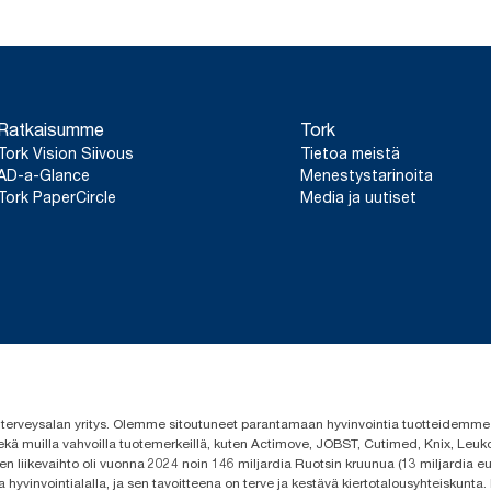
Ratkaisumme
Tork
Tork Vision Siivous
Tietoa meistä
AD-a-Glance
Menestystarinoita
Tork PaperCircle
Media ja uutiset
 ja terveysalan yritys. Olemme sitoutuneet parantamaan hyvinvointia tuotteidem
ekä muilla vahvoilla tuotemerkeillä, kuten Actimove, JOBST, Cutimed, Knix, Leuko
n liikevaihto oli vuonna 2024 noin 146 miljardia Ruotsin kruunua (13 miljardia eu
a hyvinvointialalla, ja sen tavoitteena on terve ja kestävä kiertotalousyhteiskunta.