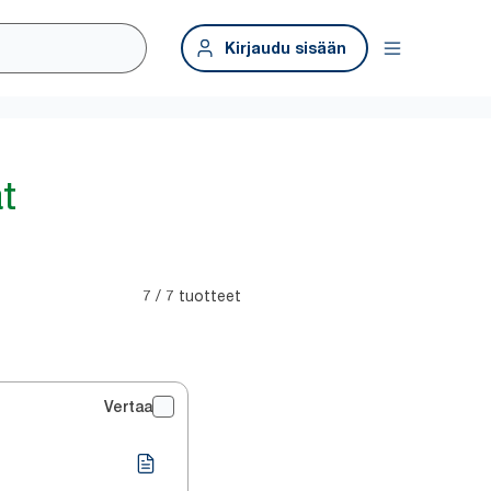
Kirjaudu sisään
t
7 / 7 tuotteet
Vertaa