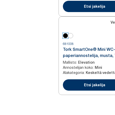
Etsi jakelija
Ve
681008
Tork SmartOne® Mini WC
paperiannostelija, musta,
Mallisto
:
Elevation
Annostelijan koko
:
Mini
Alakategoria
:
Etsi jakelija