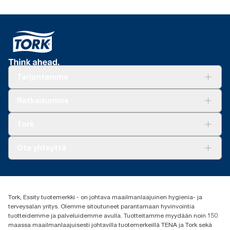
Tarjontamme
Ratkaisuja
Ratkaisumme
Vastuullisuus
Tork Clean Care
Tork Vision Siivous
Tork
AD-a-Glance
Tork PaperCircle
Tietoa meistä
Ota yhteyttä
Menestystarinoita
Media ja uutiset
tork.fi@essity.com
(+358) 9 5068 8222
Etsi jakelija
Tork, Essity tuotemerkki - on johtava maailmanlaajuinen hygienia- ja
Oy Essity Finland Ab
terveysalan yritys. Olemme sitoutuneet parantamaan hyvinvointia
Revontulenkuja 1
tuotteidemme ja palveluidemme avulla. Tuotteitamme myydään noin 150
02100 Espoo
maassa maailmanlaajuisesti johtavilla tuotemerkeillä TENA ja Tork sekä