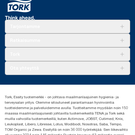
Tarjontamme
Ratkaisuja
Ratkaisumme
Vastuullisuus
Tork Clean Care
Tork Vision Siivous
Tork
AD-a-Glance
Tork PaperCircle
Tietoa meistä
Ota yhteyttä
Menestystarinoita
Media ja uutiset
tork.fi@essity.com
(+358) 9 5068 8222
Etsi jakelija
Tork, Essity tuotemerkki - on johtava maailmanlaajuinen hygienia- ja
Oy Essity Finland Ab
terveysalan yritys. Olemme sitoutuneet parantamaan hyvinvointia
Revontulenkuja 1
tuotteidemme ja palveluidemme avulla. Tuotteitamme myydään noin 150
02100 Espoo
maassa maailmanlaajuisesti johtavilla tuotemerkeillä TENA ja Tork sekä
muilla vahvoilla tuotemerkeillä, kuten Actimove, JOBST, Cutimed, Knix,
Leukoplast, Libero, Libresse, Lotus, Modibodi, Nosotras, Saba, Tempo,
TOM Organic ja Zewa. Essityllä on noin 36 000 työntekijää. Sen liikevaihto
oli vuonna 2024 noin 146 miljardia Ruotsin kruunua (13 miljardia euroa).