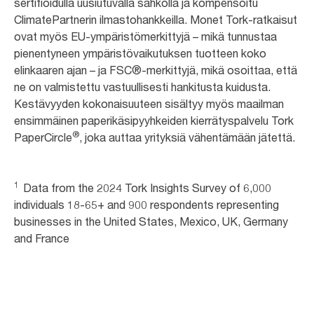
sertifioidulla uusiutuvalla sähköllä ja kompensoitu
ClimatePartnerin ilmastohankkeilla. Monet Tork-ratkaisut
ovat myös EU-ympäristömerkittyjä – mikä tunnustaa
pienentyneen ympäristövaikutuksen tuotteen koko
elinkaaren ajan – ja FSC®-merkittyjä, mikä osoittaa, että
ne on valmistettu vastuullisesti hankitusta kuidusta.
Kestävyyden kokonaisuuteen sisältyy myös maailman
ensimmäinen paperikäsipyyhkeiden kierrätyspalvelu Tork
®
PaperCircle
, joka auttaa yrityksiä vähentämään jätettä.
1
Data from the 2024 Tork Insights Survey of 6,000
individuals 18-65+ and 900 respondents representing
businesses in the United States, Mexico, UK, Germany
and France