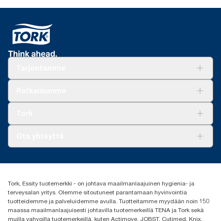
Tarjontamme
Ratkaisuja
Ratkaisumme
Vastuullisuus
Tork Clean Care
Tork Vision Siivous
Tork
AD-a-Glance
Tork PaperCircle
Tietoa meistä
Ota yhteyttä
Menestystarinoita
Media ja uutiset
tork.fi@essity.com
(+358) 9 5068 8222
Etsi jakelija
Tork, Essity tuotemerkki - on johtava maailmanlaajuinen hygienia- ja
Oy Essity Finland Ab
terveysalan yritys. Olemme sitoutuneet parantamaan hyvinvointia
Revontulenkuja 1
tuotteidemme ja palveluidemme avulla. Tuotteitamme myydään noin 150
02100 Espoo
maassa maailmanlaajuisesti johtavilla tuotemerkeillä TENA ja Tork sekä
muilla vahvoilla tuotemerkeillä, kuten Actimove, JOBST, Cutimed, Knix,