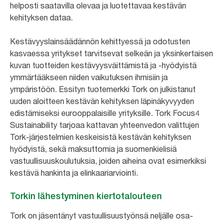
helposti saatavilla olevaa ja luotettavaa kestävän
kehityksen dataa.
Kestävyyslainsäädännön kehittyessä ja odotusten
kasvaessa yritykset tarvitsevat selkeän ja yksinkertaisen
kuvan tuotteiden kestävyysväittämistä ja -hyödyistä
ymmärtääkseen niiden vaikutuksen ihmisiin ja
ympäristöön. Essityn tuotemerkki Tork on julkistanut
uuden aloitteen kestävän kehityksen läpinäkyvyyden
edistämiseksi eurooppalaisille yrityksille. Tork Focus4
Sustainability tarjoaa kattavan yhteenvedon valittujen
Tork-järjestelmien keskeisistä kestävän kehityksen
hyödyistä, sekä maksuttomia ja suomenkielisiä
vastuullisuuskoulutuksia, joiden aiheina ovat esimerkiksi
kestävä hankinta ja elinkaariarviointi.
Torkin lähestyminen kiertotalouteen
Tork on jäsentänyt vastuullisuustyönsä neljälle osa-