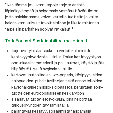
”Kehitämme jatkuvasti tapoja tarjota entistä
läpinäkyvämpää ja helpommin ymmärrettävää tietoa,
jotta asiakkaamme voivat vertailla tuotteita ja valita
heidän vastuullisuustavoitteisiinsa ja liiketoimintansa
tarpeisiin parhaiten sopivat ratkaisut."
Tork Focus4 Sustainability -materiaalit:
tarjoavat yleiskatsauksen vertailukelpoisista
kestävyyshyödyistä kullakin Torkin kestävyystyön
osa-alueella: materiaali ja pakkaukset, käyttö ja jäte,
hiilipäästöt, sekä hygieniaa kaikille
kertovat lautasliinojen, wc-paperin, käsipyyhkeiden,
saippuoiden, puhdistusliinojen sekä annostelijoiden
käytönaikaiset hiilidioksidipäästöt, perustuen Tork-
tuotteiden eurooppalaiseen keskiarvoon
sisältävät tuotetietotyökalun, joka helpottaa
tarjouspyyntöjen täyttämistä; ja
parantavat kestävyysosaamista tarjoamalla