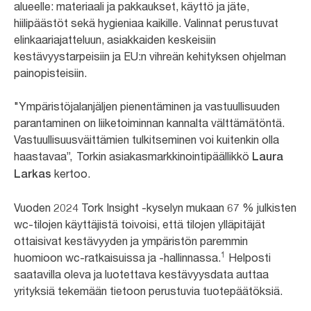
alueelle: materiaali ja pakkaukset, käyttö ja jäte,
hiilipäästöt sekä hygieniaa kaikille. Valinnat perustuvat
elinkaariajatteluun, asiakkaiden keskeisiin
kestävyystarpeisiin ja EU:n vihreän kehityksen ohjelman
painopisteisiin.
"Ympäristöjalanjäljen pienentäminen ja vastuullisuuden
parantaminen on liiketoiminnan kannalta välttämätöntä.
Vastuullisuusväittämien tulkitseminen voi kuitenkin olla
haastavaa”, Torkin asiakasmarkkinointipäällikkö
Laura
kertoo.
Larkas
Vuoden 2024 Tork Insight -kyselyn mukaan 67 % julkisten
wc-tilojen käyttäjistä toivoisi, että tilojen ylläpitäjät
ottaisivat kestävyyden ja ympäristön paremmin
1
huomioon wc-ratkaisuissa ja -hallinnassa.
Helposti
saatavilla oleva ja luotettava kestävyysdata auttaa
yrityksiä tekemään tietoon perustuvia tuotepäätöksiä.