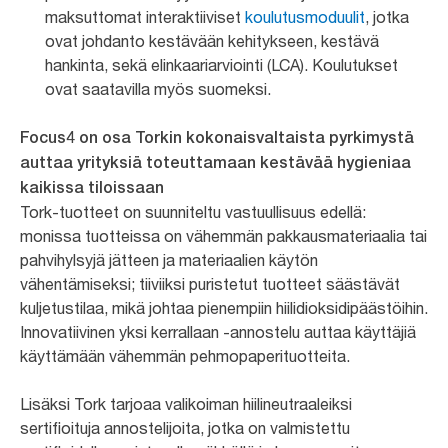
maksuttomat interaktiiviset
koulutusmoduulit
, jotka
ovat johdanto kestävään kehitykseen, kestävä
hankinta, sekä elinkaariarviointi (LCA). Koulutukset
ovat saatavilla myös suomeksi.
Focus4 on osa Torkin kokonaisvaltaista pyrkimystä
auttaa yrityksiä toteuttamaan kestävää hygieniaa
kaikissa tiloissaan
Tork-tuotteet on suunniteltu vastuullisuus edellä:
monissa tuotteissa on vähemmän pakkausmateriaalia tai
pahvihylsyjä jätteen ja materiaalien käytön
vähentämiseksi; tiiviiksi puristetut tuotteet säästävät
kuljetustilaa, mikä johtaa pienempiin hiilidioksidipäästöihin.
Innovatiivinen yksi kerrallaan -annostelu auttaa käyttäjiä
käyttämään vähemmän pehmopaperituotteita.
Lisäksi Tork tarjoaa valikoiman hiilineutraaleiksi
sertifioituja annostelijoita, jotka on valmistettu